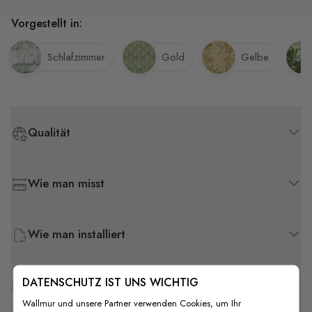
Vorgestellt in:
Schlafzimmer
Gold
Gelbe
Qualität
Wie man misst
Wie man installiert
DATENSCHUTZ IST UNS WICHTIG
Versand & Rückgabe
Wallmur und unsere Partner verwenden Cookies, um Ihr