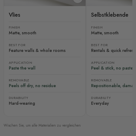
Vlies
Selbstklebende
FINISH
FINISH
Matte, smooth
Matte, smooth
BEST FOR
BEST FOR
Feature walls & whole rooms
Rentals & quick refres
APPLICATION
APPLICATION
Paste the wall
Peel & stick, no paste
REMOVABLE
REMOVABLE
Peels off dry, no residue
Repositionable, damag
DURABILITY
DURABILITY
Hard-wearing
Everyday
Wischen Sie, um alle Materialien zu vergleichen