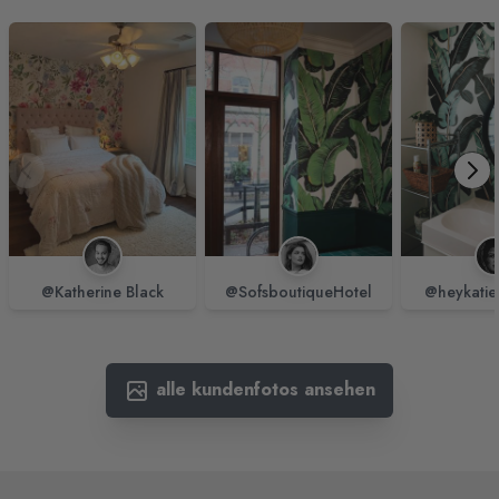
@Katherine Black
@SofsboutiqueHotel
@heykatie
alle kundenfotos ansehen