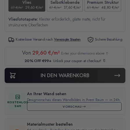
Vlies
Selbstklebende
Premium Struktur
37 €/m²
29,60 €/m²
47 €/m²
37,60 €/m²
61 €/m²
48,80 €/m²
44
Vliesfototapete:
Kleister erforderlich, glatte matte, nicht für
strukturierte Oberflächen
Kostenloser Versand nach
Vereinigte Staaten
Sichere Bezahlung
Von
29,60 €/m²
Enter your dimensions above ↑
20% OFF €99+
Unlock your coupon at checkout! 🔖
IN DEN WARENKORB
An Ihrer Wand sehen
Designvorschau dieses Wandbildes in Ihrem Raum — in 24h.
KOSTENLOS
24H
VORSCHAU
Materialmuster bestellen