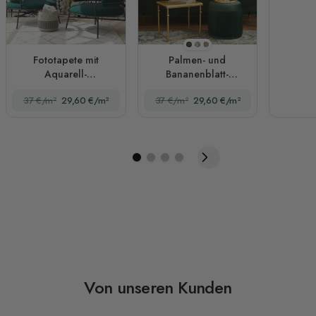
Stil 1
Stil 2
Stil 3
Fototapete mit
Palmen- und
Aquarell-
Bananenblatt-
Palmblattmuster
Fototapete
37 €/m²
29,60 €/m²
37 €/m²
29,60 €/m²
Von unseren Kunden