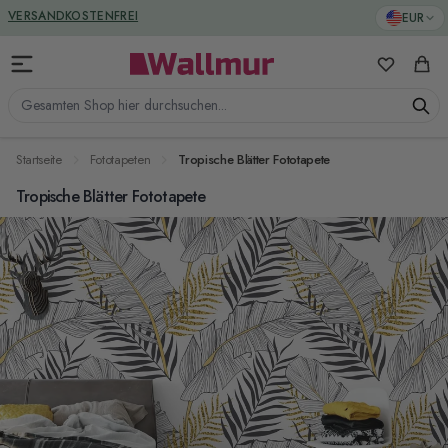
Zum Inhalt springen
GREENGUARD ZERTIFIZIERT
EUR
VERSANDKOSTENFREI
Meine Favo
Ware
Gesamten Shop hier durchsuchen...
Startseite
Fototapeten
Tropische Blätter Fototapete
Tropische Blätter Fototapete