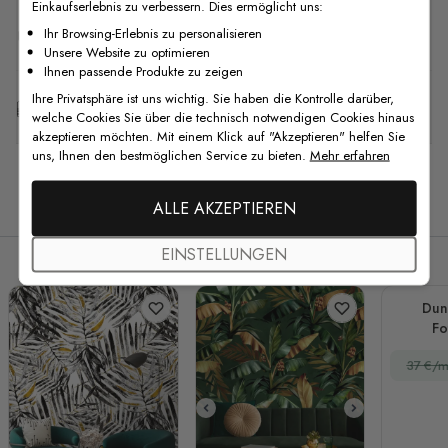
Einkaufserlebnis zu verbessern. Dies ermöglicht uns:
F.A.Q
Ihr Browsing-Erlebnis zu personalisieren
Unsere Website zu optimieren
Ihnen passende Produkte zu zeigen
Ihre Privatsphäre ist uns wichtig. Sie haben die Kontrolle darüber,
Kostenlose Anpassung
welche Cookies Sie über die technisch notwendigen Cookies hinaus
akzeptieren möchten. Mit einem Klick auf "Akzeptieren" helfen Sie
uns, Ihnen den bestmöglichen Service zu bieten.
Mehr erfahren
Verwandte Produkte
ALLE AKZEPTIEREN
EINSTELLUNGEN
Dunk
Fo
37 €/m