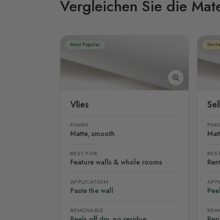
Vergleichen Sie die Mate
Most Popular
Rente
Vlies
Se
FINISH
FINI
Matte, smooth
Mat
BEST FOR
BES
Feature walls & whole rooms
Rent
APPLICATION
APP
Paste the wall
Peel
REMOVABLE
REM
Peels off dry, no residue
Rep