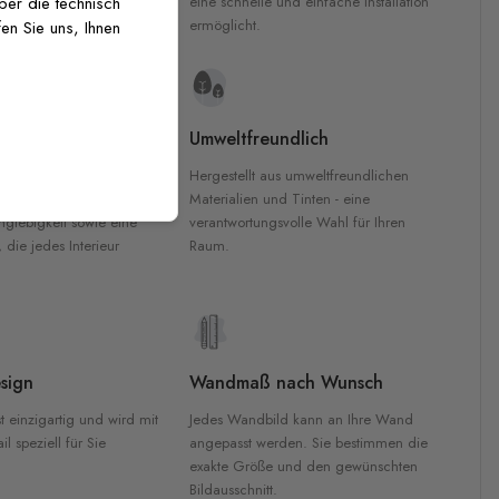
inten für garantierte
eine schnelle und einfache Installation
über die technisch
Innenräumen.
ermöglicht.
en Sie uns, Ihnen
e Materialien
Umweltfreundlich
n werden aus
Hergestellt aus umweltfreundlichen
aterialien gefertigt und
Materialien und Tinten - eine
nglebigkeit sowie eine
verantwortungsvolle Wahl für Ihren
, die jedes Interieur
Raum.
sign
Wandmaß nach Wunsch
t einzigartig und wird mit
Jedes Wandbild kann an Ihre Wand
l speziell für Sie
angepasst werden. Sie bestimmen die
exakte Größe und den gewünschten
Bildausschnitt.