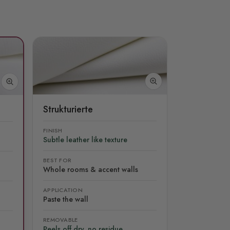
Strukturierte
FINISH
Subtle leather like texture
BEST FOR
Whole rooms & accent walls
APPLICATION
Paste the wall
REMOVABLE
Peels off dry, no residue