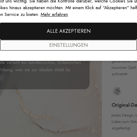
zertifizierten T
 ist uns wichtig. Sie haben die Kontrolle darüber, welche Cookies Sie 
Sicherheit in 
es hinaus akzeptieren möchten. Mit einem Klick auf "Akzeptieren" helf
n Service zu bieten.
Mehr erfahren
Bananenblatt Muster Fototapete
,
pischer Eleganz. Diese raffinierte
ALLE AKZEPTIEREN
n sattem Waldgrün und beruhigenden
Hochwertig
rtönen auf einem warmen
EINSTELLUNGEN
mosphäre in Ihrem Esszimmer, Schlafzimmer
Unsere Tapete
hochwertigen M
 Restaurant oder einer Boutique zu
garantieren La
te verleiht ein künstlerisches, botanisches
luxuriöse Optik
irkung, was sie zur idealen Wahl für
aufwertet.
Original-De
Jedes Design is
Liebe zum Detai
angefertigt.