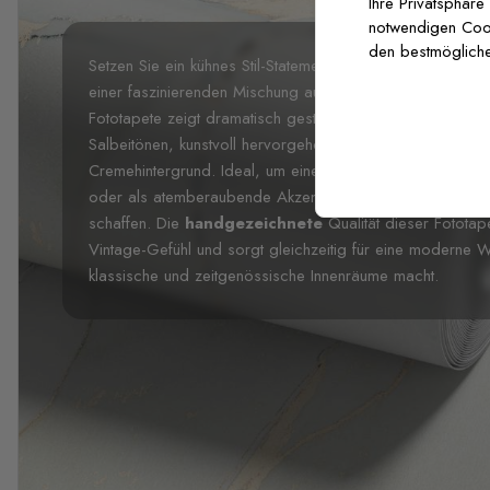
Ihre Privatsphäre
notwendigen Cooki
den bestmögliche
Setzen Sie ein kühnes Stil-Statement mit unserer
Vintage 
einer faszinierenden Mischung aus
Retro
-Charme und tro
Fototapete zeigt dramatisch gestaltete Bananenblätter i
Salbeitönen, kunstvoll hervorgehoben mit goldenen Ocke
Cremehintergrund. Ideal, um eine luxuriöse tropische At
oder als atemberaubende Akzentwand in einem gehobenen
schaffen. Die
handgezeichnete
Qualität dieser Fototape
Vintage-Gefühl und sorgt gleichzeitig für eine moderne W
klassische und zeitgenössische Innenräume macht.