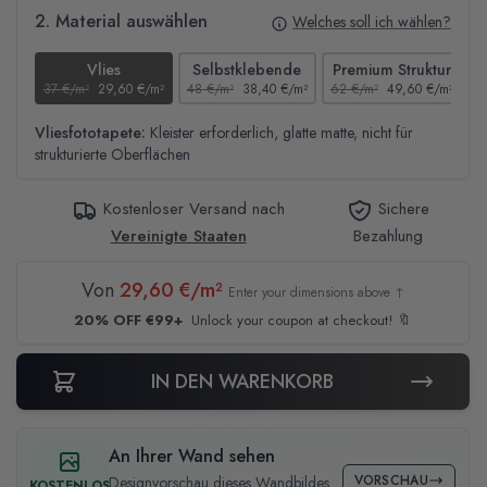
2. Material auswählen
Welches soll ich wählen?
Vlies
Selbstklebende
Premium Struktur
37 €/m²
29,60 €/m²
48 €/m²
38,40 €/m²
62 €/m²
49,60 €/m²
4
Vliesfototapete:
Kleister erforderlich, glatte matte, nicht für
strukturierte Oberflächen
Kostenloser Versand nach
Sichere
Vereinigte Staaten
Bezahlung
Von
29,60 €/m²
Enter your dimensions above ↑
20% OFF €99+
Unlock your coupon at checkout! 🔖
IN DEN WARENKORB
An Ihrer Wand sehen
VORSCHAU
Designvorschau dieses Wandbildes
KOSTENLOS