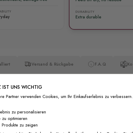
BILITY
DURABILITY
ryday
Extra durable
lliert
Versand & Rückgabe
F.A.Q
Ko
 IST UNS WICHTIG
re Partner verwenden Cookies, um Ihr Einkaufserlebnis zu verbessern.
Premium-Dr
lebnis zu personalisieren
 zu optimieren
Außergewöhnli
 Produkte zu zeigen
Gedruckt mit