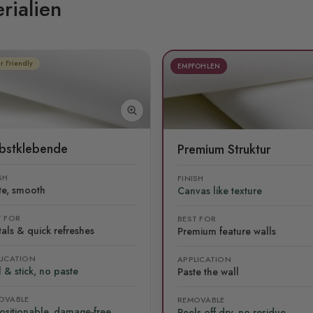
rialien
r Friendly
EMPFOHLEN
lbstklebende
Premium Struktur
SH
FINISH
te, smooth
Canvas like texture
T FOR
BEST FOR
als & quick refreshes
Premium feature walls
LICATION
APPLICATION
 & stick, no paste
Paste the wall
OVABLE
REMOVABLE
ositionable, damage-free
Peels off dry, no residue