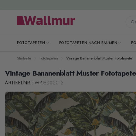
Zum Inhalt springen
Gesa
FOTOTAPETEN
FOTOTAPETEN NACH RÄUMEN
F
Startseite
Fototapeten
Vintage Bananenblatt Muster Fototapete
Vintage Bananenblatt Muster Fototapet
ARTIKELNR.:
WP-IS000012