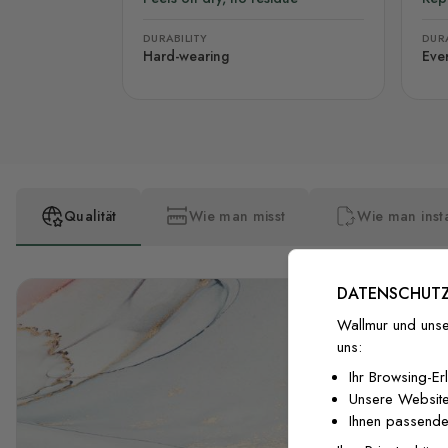
DURABILITY
DURA
Hard-wearing
Eve
Qualität
Wie man misst
Wie man insta
DATENSCHUTZ
Wallmur und unse
uns:
Ihr Browsing-Er
Unsere Website
Ihnen passende