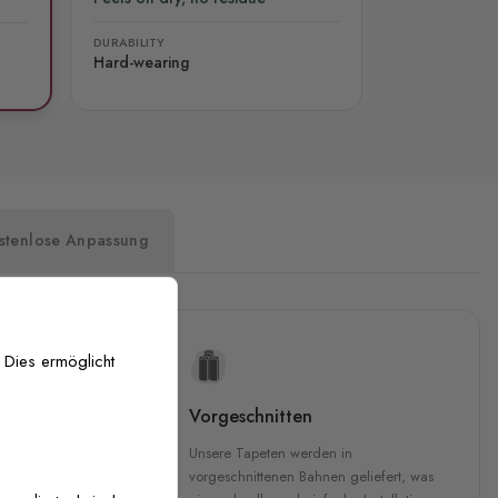
DURABILITY
Hard-wearing
stenlose Anpassung
 Dies ermöglicht
uckqualität
Vorgeschnitten
che Druckqualität.
Unsere Tapeten werden in
 GREENGUARD Gold-
vorgeschnittenen Bahnen geliefert, was