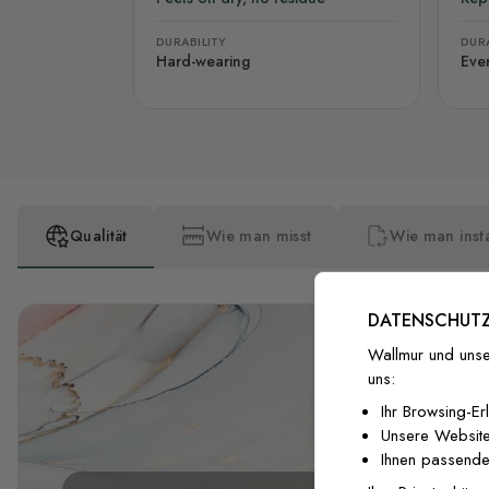
DURABILITY
DURA
Hard-wearing
Eve
Qualität
Wie man misst
Wie man insta
DATENSCHUTZ
Wallmur und unse
uns:
Ihr Browsing-Er
Unsere Website
Ihnen passende