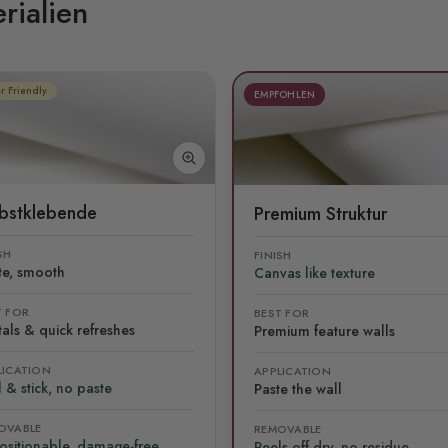
rialien
r Friendly
EMPFOHLEN
lbstklebende
Premium Struktur
SH
FINISH
te, smooth
Canvas like texture
T FOR
BEST FOR
als & quick refreshes
Premium feature walls
LICATION
APPLICATION
 & stick, no paste
Paste the wall
OVABLE
REMOVABLE
ositionable, damage-free
Peels off dry, no residue