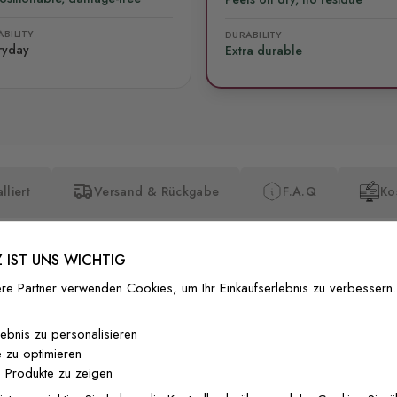
BILITY
DURABILITY
ryday
Extra durable
lliert
Versand & Rückgabe
F.A.Q
Ko
 IST UNS WICHTIG
re Partner verwenden Cookies, um Ihr Einkaufserlebnis zu verbessern.
Premium-Dr
lebnis zu personalisieren
 zu optimieren
Außergewöhnli
 Produkte zu zeigen
Gedruckt mit