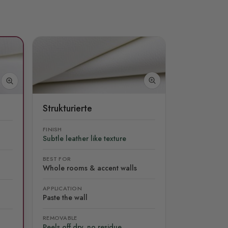
Strukturierte
FINISH
Subtle leather like texture
BEST FOR
Whole rooms & accent walls
APPLICATION
Paste the wall
REMOVABLE
Peels off dry, no residue