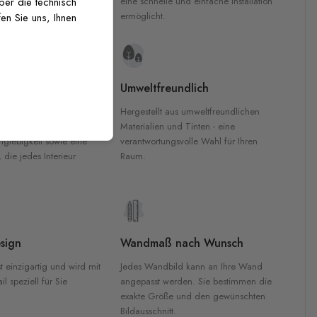
inten für garantierte
eine schnelle und einfache Installation
über die technisch
Innenräumen.
ermöglicht.
en Sie uns, Ihnen
e Materialien
Umweltfreundlich
n werden aus
Hergestellt aus umweltfreundlichen
aterialien gefertigt und
Materialien und Tinten - eine
nglebigkeit sowie eine
verantwortungsvolle Wahl für Ihren
, die jedes Interieur
Raum.
sign
Wandmaß nach Wunsch
t einzigartig und wird mit
Jedes Wandbild kann an Ihre Wand
l speziell für Sie
angepasst werden. Sie bestimmen die
exakte Größe und den gewünschten
Bildausschnitt.