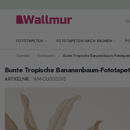
Zum Inhalt springen
Gesa
FOTOTAPETEN
FOTOTAPETEN NACH RÄUMEN
F
Startseite
Fototapeten
Bunte Tropische Bananenbaum-Fototapet
Bunte Tropische Bananenbaum-Fototape
ARTIKELNR.:
WM-OU000095