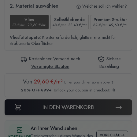
2. Material auswählen
Welches soll ich wählen?
Vlies
Selbstklebende
Premium Struktur
37 €/m²
29,60 €/m²
48 €/m²
38,40 €/m²
62 €/m²
49,60 €/m²
4
Vliesfototapete:
Kleister erforderlich, glatte matte, nicht für
strukturierte Oberflächen
Kostenloser Versand nach
Sichere
Vereinigte Staaten
Bezahlung
Von
29,60 €/m²
Enter your dimensions above ↑
20% OFF €99+
Unlock your coupon at checkout! 🔖
IN DEN WARENKORB
An Ihrer Wand sehen
VORSCHAU
Designvorschau dieses Wandbildes
KOSTENLOS