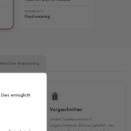
DURABILITY
Hard-wearing
stenlose Anpassung
 Dies ermöglicht
uckqualität
Vorgeschnitten
che Druckqualität.
Unsere Tapeten werden in
 GREENGUARD Gold-
vorgeschnittenen Bahnen geliefert, was