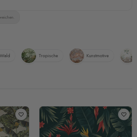
bweichen.
 Wald
Tropische
Kunstmotive