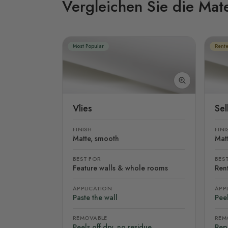
Vergleichen Sie die Mate
Most Popular
Rente
Vlies
Se
FINISH
FINI
Matte, smooth
Mat
BEST FOR
BES
Feature walls & whole rooms
Rent
APPLICATION
APP
Paste the wall
Peel
REMOVABLE
REM
Peels off dry, no residue
Rep