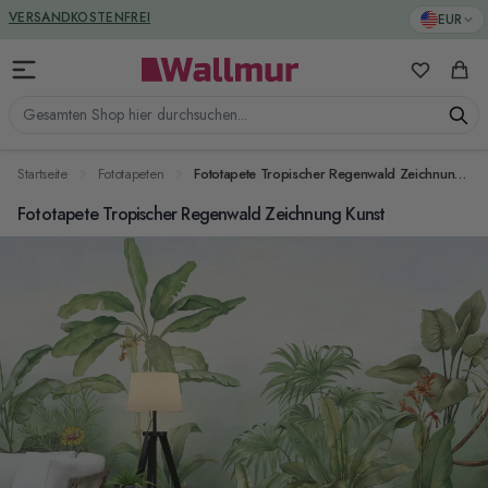
Zum Inhalt springen
GREENGUARD ZERTIFIZIERT
EUR
VERSANDKOSTENFREI
Meine Favo
Ware
Gesamten Shop hier durchsuchen...
Startseite
Fototapeten
Fototapete Tropischer Regenwald Zeichnung Kunst
Fototapete Tropischer Regenwald Zeichnung Kunst