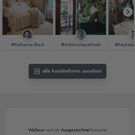
@Katherine Black
@SofsboutiqueHotel
@heykatie
alle kundenfotos ansehen
Wallmur
wird als
Ausgezeichnet
bewertet