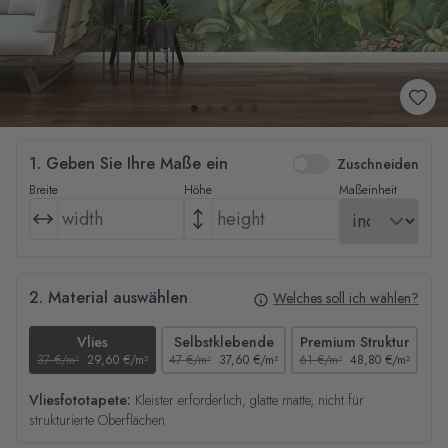
1. Geben Sie Ihre Maße ein
Zuschneiden
Breite
Höhe
Maßeinheit
2. Material auswählen
Welches soll ich wählen?
Vlies
Selbstklebende
Premium Struktur
37 €/m²
29,60 €/m²
47 €/m²
37,60 €/m²
61 €/m²
48,80 €/m²
44
Vliesfototapete:
Kleister erforderlich, glatte matte, nicht für
strukturierte Oberflächen