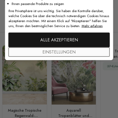
Ihnen passende Produkte zu zeigen
Ihre Privatsphäre ist uns wichtig. Sie haben die Kontrolle darüber,
welche Cookies Sie über die technisch notwendigen Cookies hinaus
akzeptieren möchten. Mit einem Klick auf "Akzeptieren" helfen Sie
Verwandte Produkte
uns, Ihnen den bestmöglichen Service zu bieten.
Mehr erfahren
ALLE AKZEPTIEREN
T
EINSTELLUNGEN
Ban
Fo
37 €/m
Magische Tropische
Aquarell
Regenwald-
Tropenblätter und