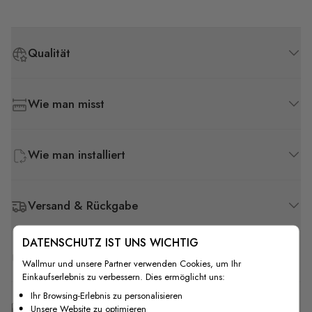
Qualität
Wie man misst
Wie man installiert
Versand & Rückgabe
DATENSCHUTZ IST UNS WICHTIG
F.A.Q
Wallmur und unsere Partner verwenden Cookies, um Ihr
Einkaufserlebnis zu verbessern. Dies ermöglicht uns:
Ihr Browsing-Erlebnis zu personalisieren
Kostenlose Anpassung
Unsere Website zu optimieren