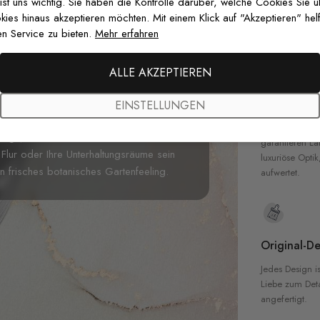
zertifizierten T
 ist uns wichtig. Sie haben die Kontrolle darüber, welche Cookies Sie 
Sicherheit in 
es hinaus akzeptieren möchten. Mit einem Klick auf "Akzeptieren" helf
n Service zu bieten.
Mehr erfahren
nem charmanten Aussehen verzaubern.
pete
schafft einen modernen Look und
ALLE AKZEPTIEREN
t auf sich. Dieses wunderschöne Wandbild
Hochwertig
 jedem Raum einen stilvollen Look, den
EINSTELLUNGEN
Unsere Tapete
ürliche Farben miteinander kombiniert und
hochwertigen M
esign, das eine wunderbare Wahl für Ihr
garantieren La
Flur oder Ihre Unterhaltungsräume sein
luxuriöse Optik
in frisches botanisches Gartenfeeling.
aufwertet.
Original-De
Jedes Design is
Liebe zum Detai
angefertigt.