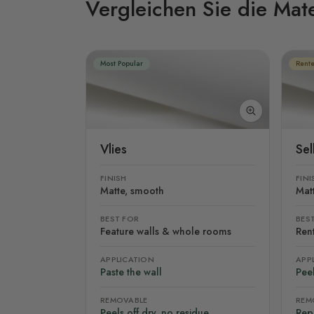
Vergleichen Sie die Mate
Most Popular
Rente
Vlies
Se
FINISH
FINI
Matte, smooth
Mat
BEST FOR
BES
Feature walls & whole rooms
Rent
APPLICATION
APP
Paste the wall
Peel
REMOVABLE
REM
Peels off dry, no residue
Rep