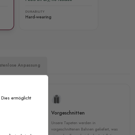
DURABILITY
Hard-wearing
stenlose Anpassung
 Dies ermöglicht
uckqualität
Vorgeschnitten
che Druckqualität.
Unsere Tapeten werden in
 GREENGUARD Gold-
vorgeschnittenen Bahnen geliefert, was