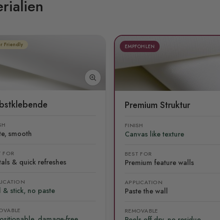
rialien
r Friendly
EMPFOHLEN
lbstklebende
Premium Struktur
SH
FINISH
te, smooth
Canvas like texture
T FOR
BEST FOR
als & quick refreshes
Premium feature walls
LICATION
APPLICATION
 & stick, no paste
Paste the wall
OVABLE
REMOVABLE
ositionable, damage-free
Peels off dry, no residue