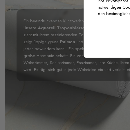
Ihre Privatsphäre
notwendigen Cooki
den bestmögliche
Ein beeindruckendes Kunstwerk wird Ihr Zuhause mit sei
Unsere
Aquarell Tropenblätter und Blumen Fotota
zieht mit ihrem faszinierenden Touch viel Aufmerksamkei
zeigt üppige grüne
Palmen
und rosa Blumen, es verleiht
jeder bewundern kann. Ein spektakuläres Design, das nat
große Harmonie schafft. Ein von der Natur inspiriertes D
Wohnzimmer, Schlafzimmer, Esszimmer, Ihre Küche, Ihren 
wird. Es fügt sich gut in jede Wohnidee ein und verleiht e