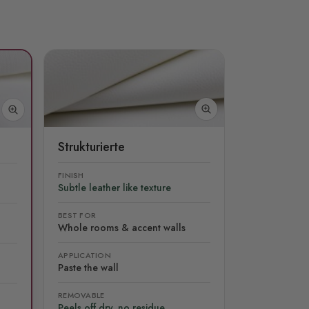
Strukturierte
FINISH
Subtle leather like texture
BEST FOR
Whole rooms & accent walls
APPLICATION
Paste the wall
REMOVABLE
Peels off dry, no residue