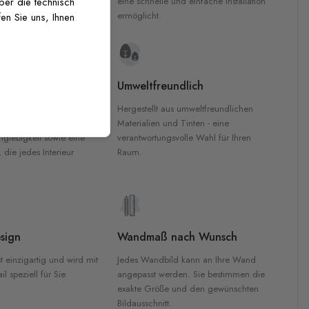
inten für garantierte
eine schnelle und einfache Installation
über die technisch
Innenräumen.
ermöglicht.
en Sie uns, Ihnen
e Materialien
Umweltfreundlich
n werden aus
Hergestellt aus umweltfreundlichen
aterialien gefertigt und
Materialien und Tinten - eine
nglebigkeit sowie eine
verantwortungsvolle Wahl für Ihren
, die jedes Interieur
Raum.
sign
Wandmaß nach Wunsch
t einzigartig und wird mit
Jedes Wandbild kann an Ihre Wand
l speziell für Sie
angepasst werden. Sie bestimmen die
exakte Größe und den gewünschten
Bildausschnitt.