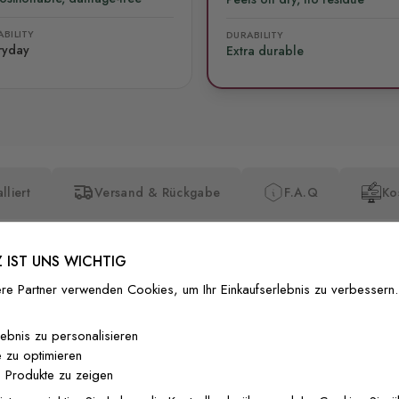
BILITY
DURABILITY
ryday
Extra durable
lliert
Versand & Rückgabe
F.A.Q
Ko
 IST UNS WICHTIG
re Partner verwenden Cookies, um Ihr Einkaufserlebnis zu verbessern.
Premium-Dr
lebnis zu personalisieren
 zu optimieren
Außergewöhnli
 Produkte zu zeigen
Gedruckt mit