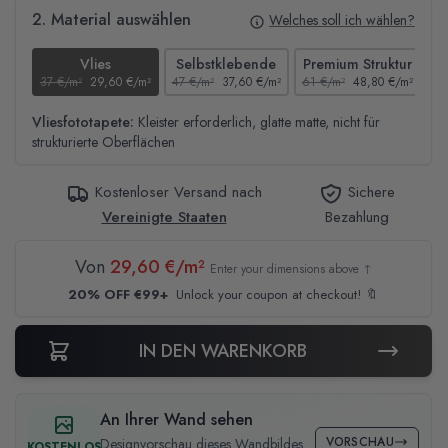
2. Material auswählen
Welches soll ich wählen?
Vlies
Selbstklebende
Premium Struktur
37 €/m²
29,60 €/m²
47 €/m²
37,60 €/m²
61 €/m²
48,80 €/m²
44
Vliesfototapete:
Kleister erforderlich, glatte matte, nicht für
strukturierte Oberflächen
Kostenloser Versand nach
Sichere
Vereinigte Staaten
Bezahlung
Von
29,60 €/m²
Enter your dimensions above ↑
20% OFF €99+
Unlock your coupon at checkout! 🔖
IN DEN WARENKORB
An Ihrer Wand sehen
VORSCHAU
Designvorschau dieses Wandbildes
KOSTENLOS