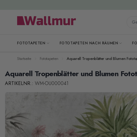
Zum Inhalt springen
Gesa
FOTOTAPETEN
FOTOTAPETEN NACH RÄUMEN
F
Startseite
Fototapeten
Aquarell Tropenblätter und Blumen Fotota
Aquarell Tropenblätter und Blumen Foto
ARTIKELNR.:
WM-OU000041