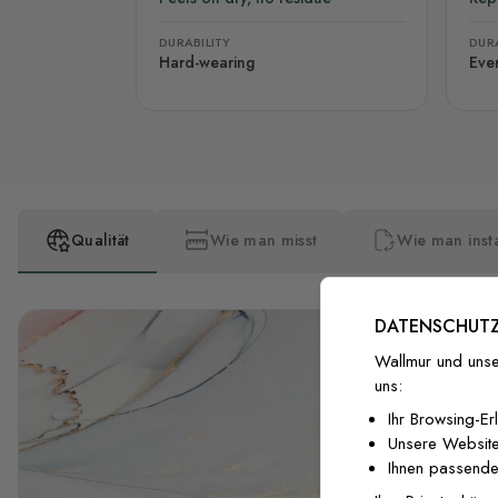
DURABILITY
DURA
Hard-wearing
Eve
Qualität
Wie man misst
Wie man insta
DATENSCHUTZ
Wallmur und unse
uns:
Ihr Browsing-Er
Unsere Website
Ihnen passende