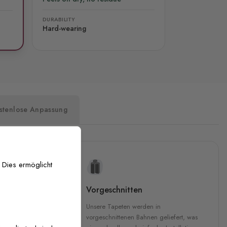
DURABILITY
Hard-wearing
stenlose Anpassung
 Dies ermöglicht
uckqualität
Vorgeschnitten
che Druckqualität.
Unsere Tapeten werden in
 GREENGUARD Gold-
vorgeschnittenen Bahnen geliefert, was