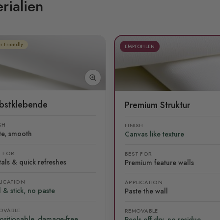
rialien
r Friendly
EMPFOHLEN
lbstklebende
Premium Struktur
SH
FINISH
te, smooth
Canvas like texture
T FOR
BEST FOR
als & quick refreshes
Premium feature walls
LICATION
APPLICATION
 & stick, no paste
Paste the wall
OVABLE
REMOVABLE
ositionable, damage-free
Peels off dry, no residue