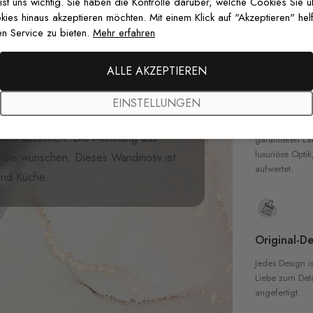
zertifizierten T
 ist uns wichtig. Sie haben die Kontrolle darüber, welche Cookies Sie 
Sicherheit in 
es hinaus akzeptieren möchten. Mit einem Klick auf "Akzeptieren" helf
n Service zu bieten.
Mehr erfahren
gn in Ihr Zuhause mit unserer sehr
le Thema dieses Wandmotivs bietet
ALLE AKZEPTIEREN
n wird, der den Raum betritt. Dunkle
Hochwertig
rgrund schaffen eine vintage
EINSTELLUNGEN
Unsere Tapete
steriös
und stilvoll ist, wird unsere
hochwertigen M
gend aussehen. Die Mischung aus
garantieren La
luxuriöse Optik
e Sie wünschen. Dieses Wandmotiv ist
aufwertet.
und Küche.
Original-De
Jedes Design is
Liebe zum Detai
angefertigt.