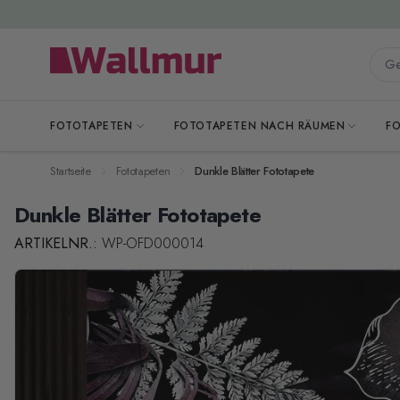
Zum Inhalt springen
Gesa
FOTOTAPETEN
FOTOTAPETEN NACH RÄUMEN
F
Startseite
Fototapeten
Dunkle Blätter Fototapete
Dunkle Blätter Fototapete
ARTIKELNR.:
WP-OFD000014