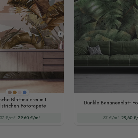
Braun
Gold
Rosa
Blau
sche Blattmalerei mit
Dunkle Bananenblatt Fo
elstrichen Fototapete
37 €/m²
29,60 €/m²
37 €/m²
29,60 €