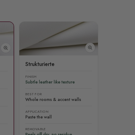
Strukturierte
FINISH
Subtle leather like texture
BEST FOR
Whole rooms & accent walls
APPLICATION
Paste the wall
REMOVABLE
Peels off dry, no residue