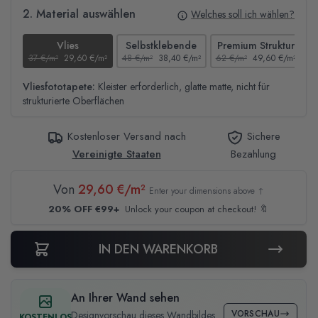
2. Material auswählen
Welches soll ich wählen?
Vlies
Selbstklebende
Premium Struktur
37 €/m²
29,60 €/m²
48 €/m²
38,40 €/m²
62 €/m²
49,60 €/m²
4
Vliesfototapete:
Kleister erforderlich, glatte matte, nicht für
strukturierte Oberflächen
Kostenloser Versand nach
Sichere
Vereinigte Staaten
Bezahlung
Von
29,60 €/m²
Enter your dimensions above ↑
20% OFF €99+
Unlock your coupon at checkout! 🔖
IN DEN WARENKORB
An Ihrer Wand sehen
VORSCHAU
Designvorschau dieses Wandbildes
KOSTENLOS