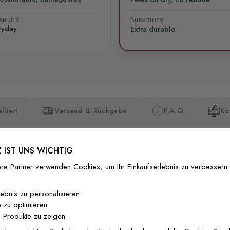
BILITY
DURABILITY
ryday
Extra durable
lliert
Versand & Rückgabe
F.A.Q
Ko
 IST UNS WICHTIG
re Partner verwenden Cookies, um Ihr Einkaufserlebnis zu verbessern.
Premium-Dr
lebnis zu personalisieren
 zu optimieren
Außergewöhnli
 Produkte zu zeigen
Gedruckt mit