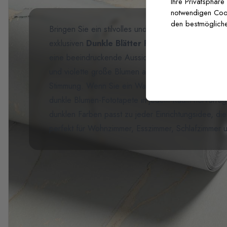
Ihre Privatsphäre
notwendigen Cooki
den bestmögliche
Bringen Sie ein stilvolles und elegantes Blumendesi
exklusiven
Dunkle Blätter Fototapete
. Das dunk
eine beeindruckende Aussicht, die jeden verzauber
und violette große Blumen auf einem dunklen Hinte
Stimmung. Wenn Sie ein Wandmotiv suchen, das
my
dunkle Blumen-Fototapete in jedem Raum hervorra
dunklen Farben passt zu jeder Einrichtungsidee, di
perfekt für Wohnzimmer, Esszimmer, Schlafzimmer 