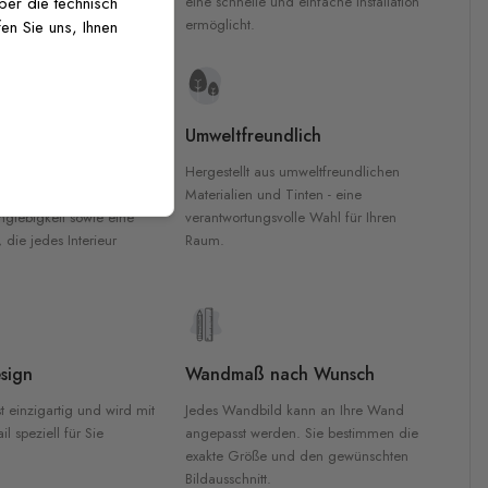
inten für garantierte
eine schnelle und einfache Installation
über die technisch
Innenräumen.
ermöglicht.
en Sie uns, Ihnen
e Materialien
Umweltfreundlich
n werden aus
Hergestellt aus umweltfreundlichen
aterialien gefertigt und
Materialien und Tinten - eine
nglebigkeit sowie eine
verantwortungsvolle Wahl für Ihren
, die jedes Interieur
Raum.
sign
Wandmaß nach Wunsch
t einzigartig und wird mit
Jedes Wandbild kann an Ihre Wand
l speziell für Sie
angepasst werden. Sie bestimmen die
exakte Größe und den gewünschten
Bildausschnitt.