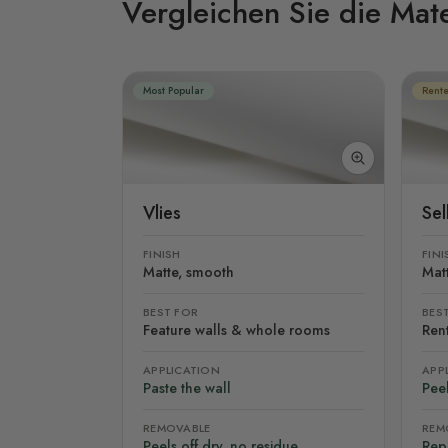
Vergleichen Sie die Mate
Most Popular
Rente
Vlies
Se
FINISH
FINI
Matte, smooth
Mat
BEST FOR
BES
Feature walls & whole rooms
Rent
APPLICATION
APP
Paste the wall
Peel
REMOVABLE
REM
Peels off dry, no residue
Rep