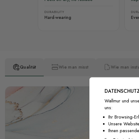
DURABILITY
DURA
Hard-wearing
Eve
Qualität
Wie man misst
Wie man insta
DATENSCHUTZ
Wallmur und unse
uns:
Ihr Browsing-Er
Unsere Website
Ihnen passende