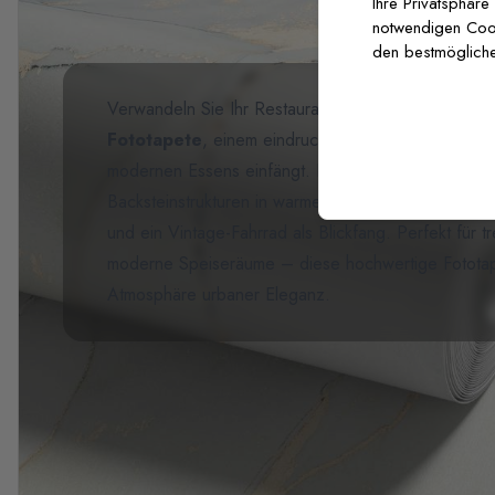
Ihre Privatsphäre
notwendigen Cooki
den bestmögliche
Verwandeln Sie Ihr Restaurant oder Café mit der
F
Fototapete
, einem eindrucksvollen urbanen Design
modernen Essens einfängt. Diese fotorealistische Ta
Backsteinstrukturen in warmen Terrakottatönen, erg
und ein Vintage-Fahrrad als Blickfang. Perfekt für 
moderne Speiseräume – diese hochwertige Fototape
Atmosphäre urbaner Eleganz.