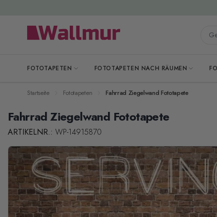
Zum Inhalt springen
Gesa
FOTOTAPETEN
FOTOTAPETEN NACH RÄUMEN
F
Startseite
Fototapeten
Fahrrad Ziegelwand Fototapete
Fahrrad Ziegelwand Fototapete
ARTIKELNR.:
WP-14915870