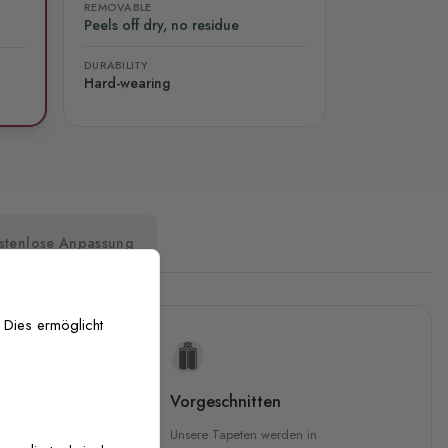
REMOVABLE
Peels off dry, no residue
DURABILITY
Hard-wearing
stenlose Anpassung
 Dies ermöglicht
uckqualität
Vorgeschnitten
che Druckqualität.
Unsere Tapeten werden in