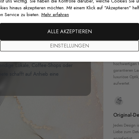
 ist uns wichtig. Sie haben die Kontrolle darüber, welche Cookies Sie 
Gedruckt mit
es hinaus akzeptieren möchten. Mit einem Klick auf "Akzeptieren" helf
zertifizierten T
n Service zu bieten.
Mehr erfahren
Sicherheit in 
ahrrad Backsteinwand
ALLE AKZEPTIEREN
, das den industriellen Chic des
EINSTELLUNGEN
Hochwertig
pete zeigt verwitterte
änzt durch
neonartige Typografie
Unsere Tapete
hochwertigen M
trendige Lokale, Coffee-Shops oder
garantieren La
te schafft auf Anhieb eine
luxuriöse Optik
aufwertet.
Original-De
Jedes Design is
Liebe zum Detai
angefertigt.