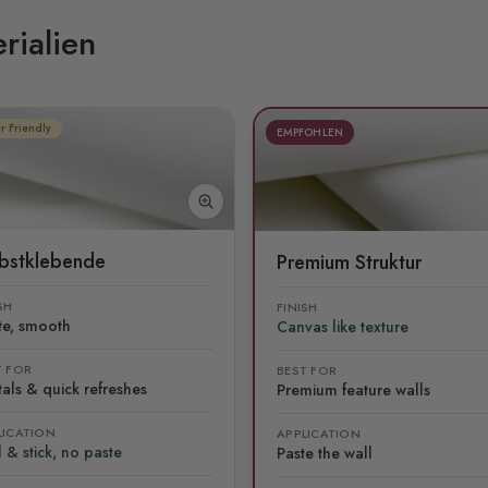
rialien
r Friendly
EMPFOHLEN
lbstklebende
Premium Struktur
SH
FINISH
te, smooth
Canvas like texture
T FOR
BEST FOR
als & quick refreshes
Premium feature walls
LICATION
APPLICATION
 & stick, no paste
Paste the wall