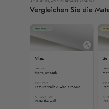
NICHT SICHER, WELCHES SIE WÄHLEN SOLLEN?
Vergleichen Sie die Mate
Most Popular
Rente
Vlies
Se
FINISH
FINI
Matte, smooth
Mat
BEST FOR
BES
Feature walls & whole rooms
Rent
APPLICATION
APP
Paste the wall
Peel