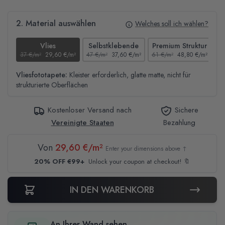
2. Material auswählen
Welches soll ich wählen?
Vlies
Selbstklebende
Premium Struktur
37 €/m²
29,60 €/m²
47 €/m²
37,60 €/m²
61 €/m²
48,80 €/m²
44
Vliesfototapete:
Kleister erforderlich, glatte matte, nicht für
strukturierte Oberflächen
Kostenloser Versand nach
Sichere
Vereinigte Staaten
Bezahlung
Von
29,60 €/m²
Enter your dimensions above ↑
20% OFF €99+
Unlock your coupon at checkout! 🔖
IN DEN WARENKORB
An Ihrer Wand sehen