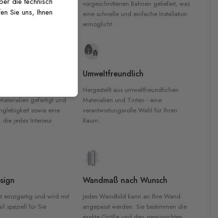
über die technisch
 GREENGUARD Gold-
vorgeschnittenen Bahnen geliefert, was
en Sie uns, Ihnen
inten für garantierte
eine schnelle und einfache Installation
Innenräumen.
ermöglicht.
e Materialien
Umweltfreundlich
n werden aus
Hergestellt aus umweltfreundlichen
aterialien gefertigt und
Materialien und Tinten - eine
nglebigkeit sowie eine
verantwortungsvolle Wahl für Ihren
, die jedes Interieur
Raum.
sign
Wandmaß nach Wunsch
t einzigartig und wird mit
Jedes Wandbild kann an Ihre Wand
l speziell für Sie
angepasst werden. Sie bestimmen die
exakte Größe und den gewünschten