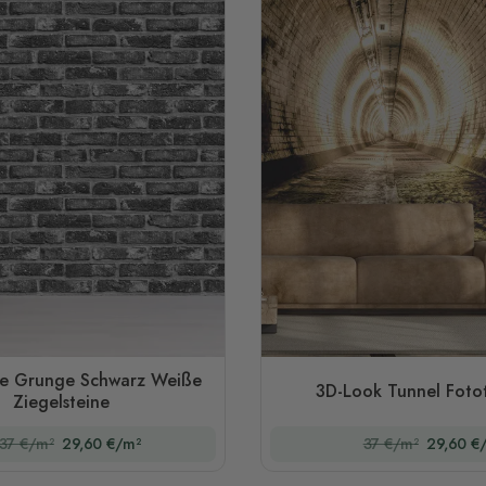
te Grunge Schwarz Weiße
3D-Look Tunnel Foto
Ziegelsteine
37 €/m²
29,60 €/m²
37 €/m²
29,60 €