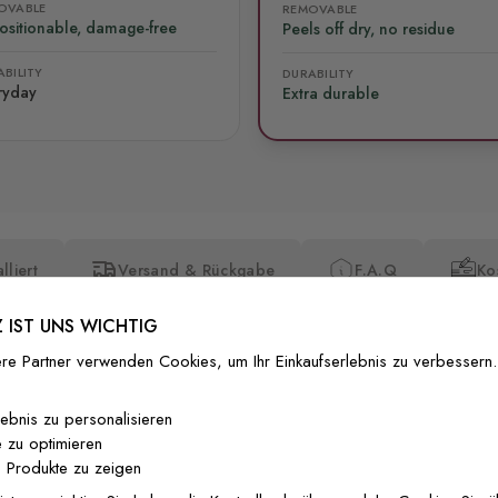
OVABLE
REMOVABLE
ositionable, damage-free
Peels off dry, no residue
BILITY
DURABILITY
ryday
Extra durable
lliert
Versand & Rückgabe
F.A.Q
Ko
 IST UNS WICHTIG
re Partner verwenden Cookies, um Ihr Einkaufserlebnis zu verbessern.
lebnis zu personalisieren
 zu optimieren
Premium-Dr
 Produkte zu zeigen
Außergewöhnli