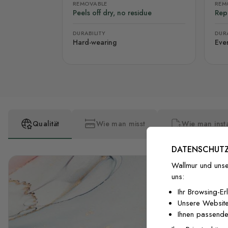
REMOVABLE
REM
Peels off dry, no residue
Rep
DURABILITY
DURA
Hard-wearing
Eve
Qualität
Wie man misst
Wie man insta
DATENSCHUTZ
Wallmur und unse
uns:
Ihr Browsing-Er
Unsere Website
Ihnen passende