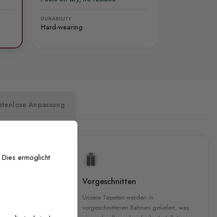
DURABILITY
Hard-wearing
stenlose Anpassung
 Dies ermöglicht
uckqualität
Vorgeschnitten
che Druckqualität.
Unsere Tapeten werden in
 GREENGUARD Gold-
vorgeschnittenen Bahnen geliefert, was