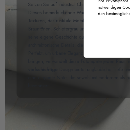
Ihre Privatsphäre
Setzen Sie auf Industrial Chic mit unserer
Dunkle S
notwendigen Cooki
Dieses beeindruckende Wandbild zeigt ein reichhalt
den bestmögliche
Texturen, das rustikale Metallpaneele, gealtertes Hol
Brauntönen, Schiefergrau und vintage Rostnuancen 
seine eigene Geschichte durch authentisch wirkend
architektonische Details, die die Illusion von gebor
Perfekt, um urbane Eleganz in moderne Lofts, Rest
bringen, verwandelt diese Fototapete jeden Raum in 
vielschichtige
Design bietet unglaubliche Tiefe un
eine elegante Note, die sowohl mit modernen als auc
harmoniert.