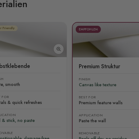
rialien
r Friendly
EMPFOHLEN
lbstklebende
Premium Struktur
SH
FINISH
te, smooth
Canvas like texture
T FOR
BEST FOR
als & quick refreshes
Premium feature walls
LICATION
APPLICATION
 & stick, no paste
Paste the wall
OVABLE
REMOVABLE
ositionable, damage-free
Peels off dry, no residue