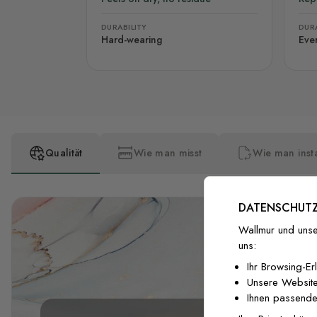
DURABILITY
DURA
Hard-wearing
Eve
Qualität
Wie man misst
Wie man insta
DATENSCHUTZ
Wallmur und unse
uns:
Ihr Browsing-Er
Unsere Website
Ihnen passende