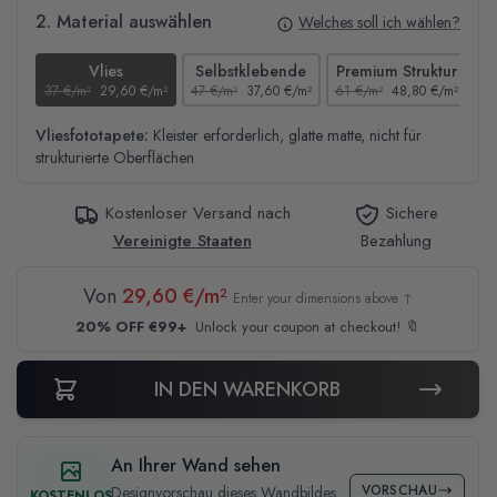
2. Material auswählen
Welches soll ich wählen?
Vlies
Selbstklebende
Premium Struktur
37 €/m²
29,60 €/m²
47 €/m²
37,60 €/m²
61 €/m²
48,80 €/m²
44
Vliesfototapete:
Kleister erforderlich, glatte matte, nicht für
strukturierte Oberflächen
Kostenloser Versand nach
Sichere
Vereinigte Staaten
Bezahlung
Von
29,60 €/m²
Enter your dimensions above ↑
20% OFF €99+
Unlock your coupon at checkout! 🔖
IN DEN WARENKORB
An Ihrer Wand sehen
VORSCHAU
Designvorschau dieses Wandbildes
KOSTENLOS