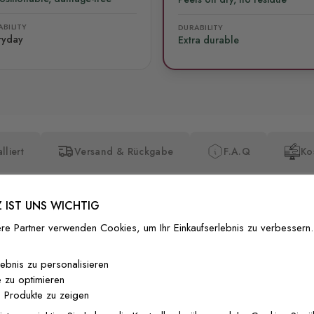
BILITY
DURABILITY
ryday
Extra durable
lliert
Versand & Rückgabe
F.A.Q
Ko
 IST UNS WICHTIG
re Partner verwenden Cookies, um Ihr Einkaufserlebnis zu verbessern.
Premium-Dr
lebnis zu personalisieren
 zu optimieren
Außergewöhnli
 Produkte zu zeigen
Gedruckt mit