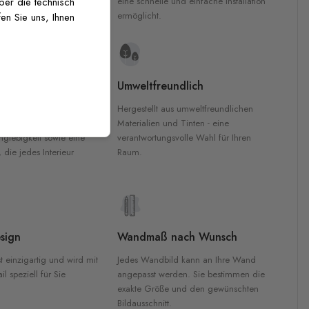
inten für garantierte
eine schnelle und einfache Installation
über die technisch
Innenräumen.
ermöglicht.
en Sie uns, Ihnen
e Materialien
Umweltfreundlich
n werden aus
Hergestellt aus umweltfreundlichen
aterialien gefertigt und
Materialien und Tinten - eine
nglebigkeit sowie eine
verantwortungsvolle Wahl für Ihren
, die jedes Interieur
Raum.
sign
Wandmaß nach Wunsch
t einzigartig und wird mit
Jedes Wandbild kann an Ihre Wand
l speziell für Sie
angepasst werden. Sie bestimmen die
exakte Größe und den gewünschten
Bildausschnitt.