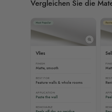
Vergleichen Sie die Mate
Most Popular
Rente
Vlies
Se
FINISH
FINI
Matte, smooth
Mat
BEST FOR
BES
Feature walls & whole rooms
Rent
APPLICATION
APP
Paste the wall
Peel
REMOVABLE
REM
Peels off dry, no residue
Rep