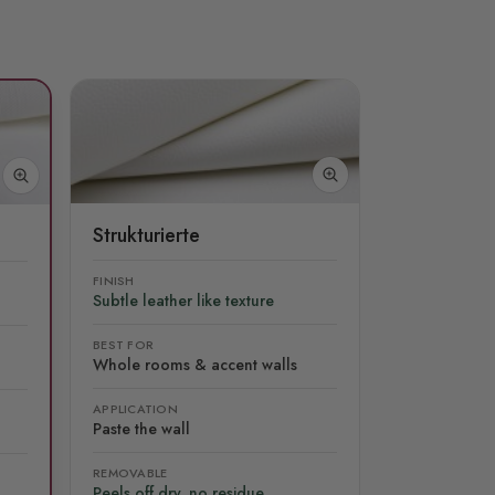
Strukturierte
FINISH
Subtle leather like texture
BEST FOR
Whole rooms & accent walls
APPLICATION
Paste the wall
REMOVABLE
Peels off dry, no residue