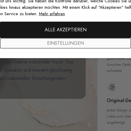
zertifizierten T
 ist uns wichtig. Sie haben die Kontrolle darüber, welche Cookies Sie 
teinwand Muster Fototapete
.
Sicherheit in 
es hinaus akzeptieren möchten. Mit einem Klick auf "Akzeptieren" helf
iges Patchwork aus verwitterten
n Service zu bieten.
Mehr erfahren
z und alte Steinflächen in tiefen
kombiniert. Jedes Paneel erzählt
ALLE AKZEPTIEREN
Hochwertig
e Patinas, Nieten und
EINSTELLUNGEN
genen Industriematerialien schaffen.
Unsere Tapete
hochwertigen M
aurants oder kreative Räume zu
garantieren La
eine Galerie industrieller Kunst. Das
luxuriöse Optik
d Charakter und bewahrt gleichzeitig
aufwertet.
h industriellen Einrichtungsstilen
Original-De
Jedes Design is
Liebe zum Detai
angefertigt.