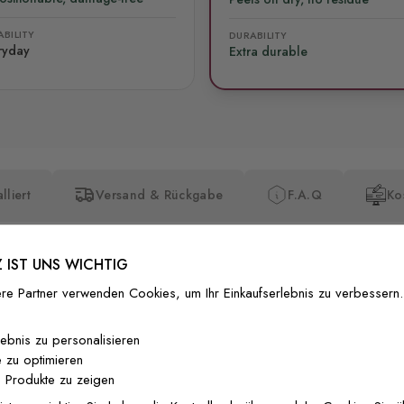
BILITY
DURABILITY
ryday
Extra durable
lliert
Versand & Rückgabe
F.A.Q
Ko
 IST UNS WICHTIG
re Partner verwenden Cookies, um Ihr Einkaufserlebnis zu verbessern.
Premium-Dr
lebnis zu personalisieren
 zu optimieren
Außergewöhnli
 Produkte zu zeigen
Gedruckt mit