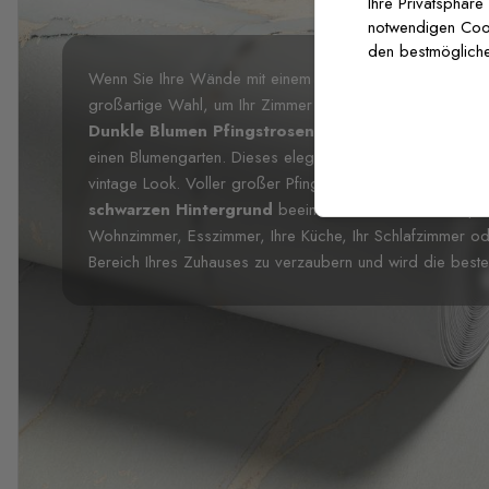
Ihre Privatsphäre
notwendigen Cooki
den bestmögliche
Wenn Sie Ihre Wände mit einem floralen Design schmücke
großartige Wahl, um Ihr Zimmer mit diesem wunderschön
Dunkle Blumen Pfingstrosen Bouquet Fototapete
einen Blumengarten. Dieses elegante Design verleiht de
vintage Look. Voller großer Pfingstrosenblumen wird es 
schwarzen Hintergrund
beeindrucken. Diese Fototapete 
Wohnzimmer, Esszimmer, Ihre Küche, Ihr Schlafzimmer oder
Bereich Ihres Zuhauses zu verzaubern und wird die best