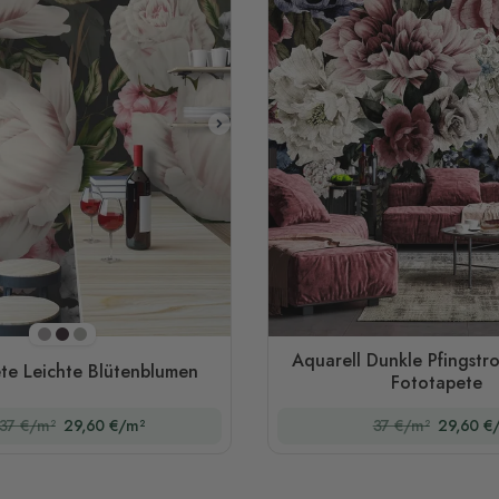
Dunkelgrau
Dunkelviolett
Beige
Aquarell Dunkle Pfingstr
te Leichte Blütenblumen
Fototapete
37 €/m²
29,60 €/m²
37 €/m²
29,60 €