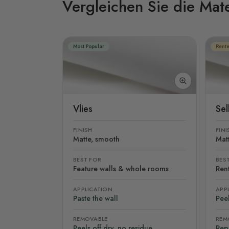
Vergleichen Sie die Mate
Most Popular
Rente
Vlies
Se
FINISH
FINI
Matte, smooth
Mat
BEST FOR
BES
Feature walls & whole rooms
Rent
APPLICATION
APP
Paste the wall
Peel
REMOVABLE
REM
Peels off dry, no residue
Rep