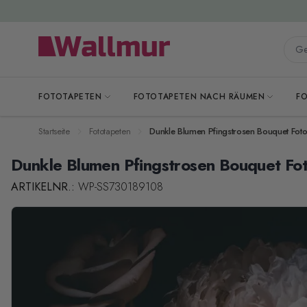
Zum Inhalt springen
Gesa
FOTOTAPETEN
FOTOTAPETEN NACH RÄUMEN
F
Startseite
Fototapeten
Dunkle Blumen Pfingstrosen Bouquet Foto
Dunkle Blumen Pfingstrosen Bouquet Fo
ARTIKELNR.:
WP-SS730189108