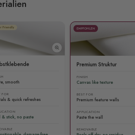
rialien
r Friendly
EMPFOHLEN
lbstklebende
Premium Struktur
SH
FINISH
te, smooth
Canvas like texture
T FOR
BEST FOR
als & quick refreshes
Premium feature walls
LICATION
APPLICATION
 & stick, no paste
Paste the wall
OVABLE
REMOVABLE
ositionable, damage-free
Peels off dry, no residue