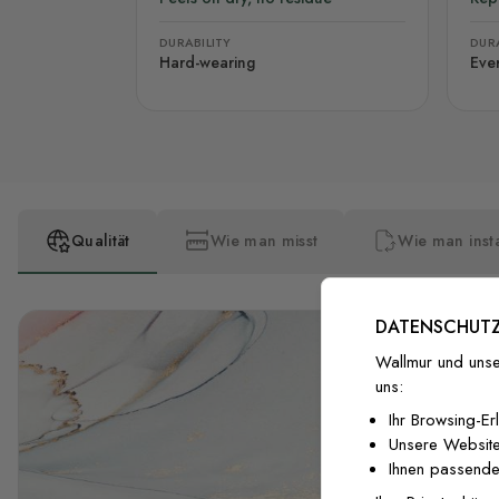
DURABILITY
DURA
Hard-wearing
Eve
Qualität
Wie man misst
Wie man insta
DATENSCHUTZ
Wallmur und unse
uns:
Ihr Browsing-Er
Unsere Website
Ihnen passende