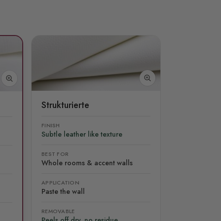
Strukturierte
FINISH
Subtle leather like texture
BEST FOR
Whole rooms & accent walls
APPLICATION
Paste the wall
REMOVABLE
Peels off dry, no residue