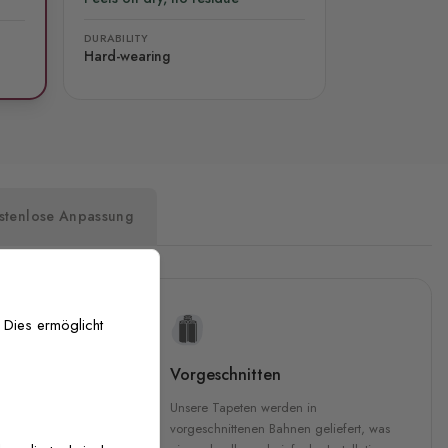
DURABILITY
Hard-wearing
stenlose Anpassung
 Dies ermöglicht
uckqualität
Vorgeschnitten
che Druckqualität.
Unsere Tapeten werden in
 GREENGUARD Gold-
vorgeschnittenen Bahnen geliefert, was