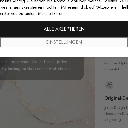
zertifizierten T
 ist uns wichtig. Sie haben die Kontrolle darüber, welche Cookies Sie 
Sicherheit in 
es hinaus akzeptieren möchten. Mit einem Klick auf "Akzeptieren" helf
n Service zu bieten.
Mehr erfahren
n möchten, ist unsere Fototapete eine
en Tapetendesign zu verzieren. Unsere
ALLE AKZEPTIEREN
verwandelt jede langweilige Wand in
Hochwertig
m Raum gleichzeitig einen modernen und
EINSTELLUNGEN
Unsere Tapete
Sie und Ihre Besucher
vor dem
hochwertigen M
ist ein großartiges Stück für Ihr
garantieren La
 Kinderzimmer. Sie ist bereit, jeden
luxuriöse Optik
e Ergänzung zu klassischen Möbeln sein.
aufwertet.
Original-De
Jedes Design is
Liebe zum Detai
angefertigt.