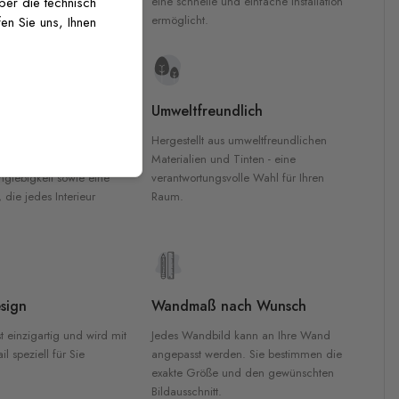
inten für garantierte
eine schnelle und einfache Installation
über die technisch
Innenräumen.
ermöglicht.
en Sie uns, Ihnen
e Materialien
Umweltfreundlich
n werden aus
Hergestellt aus umweltfreundlichen
aterialien gefertigt und
Materialien und Tinten - eine
nglebigkeit sowie eine
verantwortungsvolle Wahl für Ihren
, die jedes Interieur
Raum.
sign
Wandmaß nach Wunsch
t einzigartig und wird mit
Jedes Wandbild kann an Ihre Wand
l speziell für Sie
angepasst werden. Sie bestimmen die
exakte Größe und den gewünschten
Bildausschnitt.