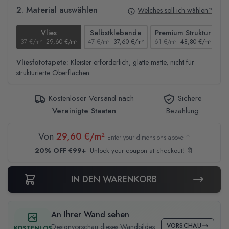
2. Material auswählen
Welches soll ich wählen?
Vlies
Selbstklebende
Premium Struktur
37 €/m²
29,60 €/m²
47 €/m²
37,60 €/m²
61 €/m²
48,80 €/m²
44
Vliesfototapete:
Kleister erforderlich, glatte matte, nicht für
strukturierte Oberflächen
Kostenloser Versand nach
Sichere
Vereinigte Staaten
Bezahlung
Von
29,60 €/m²
Enter your dimensions above ↑
20% OFF €99+
Unlock your coupon at checkout! 🔖
IN DEN WARENKORB
An Ihrer Wand sehen
VORSCHAU
Designvorschau dieses Wandbildes
KOSTENLOS