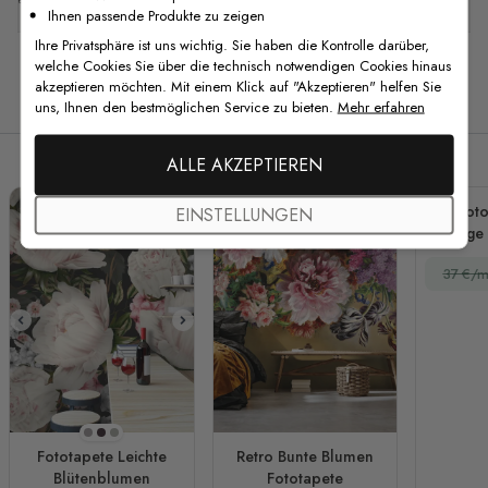
Ihnen passende Produkte zu zeigen
Ihre Privatsphäre ist uns wichtig. Sie haben die Kontrolle darüber,
welche Cookies Sie über die technisch notwendigen Cookies hinaus
akzeptieren möchten. Mit einem Klick auf "Akzeptieren" helfen Sie
Verwandte Produkte
uns, Ihnen den bestmöglichen Service zu bieten.
Mehr erfahren
ALLE AKZEPTIEREN
Foto
EINSTELLUNGEN
Vintage
37 €/m
Dunkelgrau
Dunkelviolett
Beige
Fototapete Leichte
Retro Bunte Blumen
Blütenblumen
Fototapete