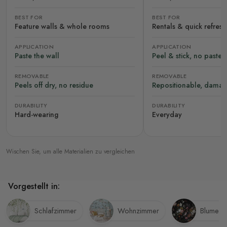
BEST FOR
BEST FOR
Feature walls & whole rooms
Rentals & quick refres
APPLICATION
APPLICATION
Paste the wall
Peel & stick, no paste
REMOVABLE
REMOVABLE
Peels off dry, no residue
Repositionable, damag
DURABILITY
DURABILITY
Hard-wearing
Everyday
Wischen Sie, um alle Materialien zu vergleichen
Vorgestellt in:
Schlafzimmer
Wohnzimmer
Blumen