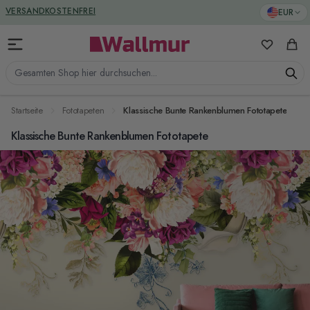
Zum Inhalt springen
GREENGUARD ZERTIFIZIERT
EUR
VERSANDKOSTENFREI
Meine Favo
Ware
Gesamten Shop hier durchsuchen...
Startseite
Fototapeten
Klassische Bunte Rankenblumen Fototapete
Klassische Bunte Rankenblumen Fototapete