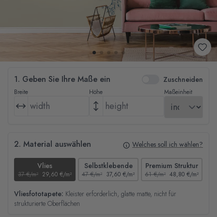
1. Geben Sie Ihre Maße ein
Zuschneiden
Breite
Höhe
Maßeinheit
2. Material auswählen
Welches soll ich wählen?
Vlies
Selbstklebende
Premium Struktur
37 €/m²
29,60 €/m²
47 €/m²
37,60 €/m²
61 €/m²
48,80 €/m²
44
Vliesfototapete:
Kleister erforderlich, glatte matte, nicht für
strukturierte Oberflächen