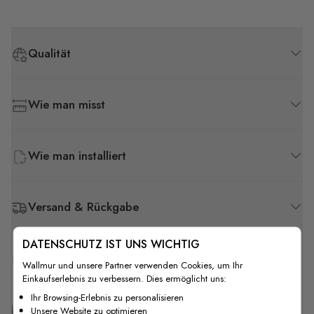
Qualität
Wie man misst
Wie man installiert
Versand & Rückgabe
DATENSCHUTZ IST UNS WICHTIG
F.A.Q
Wallmur und unsere Partner verwenden Cookies, um Ihr
Einkaufserlebnis zu verbessern. Dies ermöglicht uns:
Ihr Browsing-Erlebnis zu personalisieren
Kostenlose Anpassung
Unsere Website zu optimieren