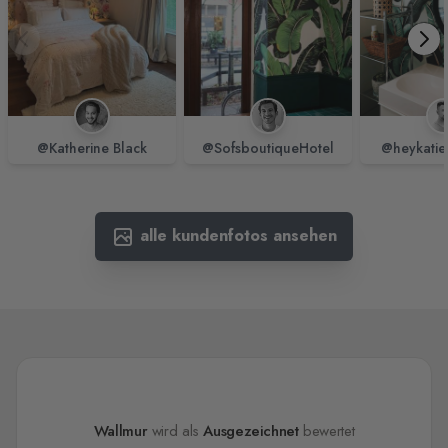
@Katherine Black
@SofsboutiqueHotel
@heykatie
alle kundenfotos ansehen
Wallmur
wird als
Ausgezeichnet
bewertet