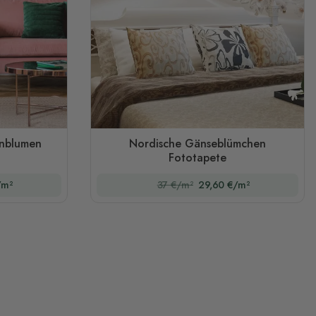
enblumen
Nordische Gänseblümchen
Fototapete
/m²
37 €/m²
29,60 €/m²