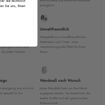
inten für garantierte
eine schnelle und einfache Installation
über die technisch
Innenräumen.
ermöglicht.
en Sie uns, Ihnen
e Materialien
Umweltfreundlich
n werden aus
Hergestellt aus umweltfreundlichen
aterialien gefertigt und
Materialien und Tinten - eine
nglebigkeit sowie eine
verantwortungsvolle Wahl für Ihren
, die jedes Interieur
Raum.
sign
Wandmaß nach Wunsch
t einzigartig und wird mit
Jedes Wandbild kann an Ihre Wand
l speziell für Sie
angepasst werden. Sie bestimmen die
exakte Größe und den gewünschten
Bildausschnitt.