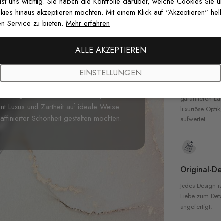
zertifizierten T
 ist uns wichtig. Sie haben die Kontrolle darüber, welche Cookies Sie 
Sicherheit in 
es hinaus akzeptieren möchten. Mit einem Klick auf "Akzeptieren" helf
n Service zu bieten.
Mehr erfahren
it unserer
3D Tulpen Fototapete mit
penblüten in sanftem Lila und Creme,
chwüngen. Der atemberaubende 3D-Effekt
ALLE AKZEPTIEREN
gant vor dem zarten Rosa-Hintergrund
Hochwertig
oder elegante Homeoffices verleiht diese
EINSTELLUNGEN
Unsere Tapete
er Romantik. Die harmonische Mischung
hochwertigen M
ne beruhigende, erhebende Atmosphäre, die
garantieren La
int Luxus und Zartheit auf ideale Weise
luxuriöse Optik
raffinierter Schönheit gestalten möchten.
aufwertet.
Original-De
Jedes Design is
Liebe zum Detai
angefertigt.