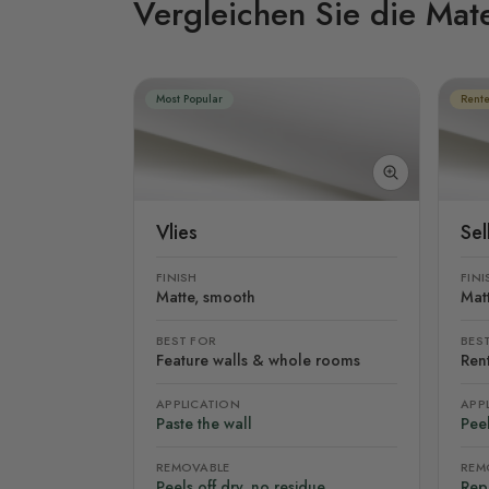
Vergleichen Sie die Mate
Most Popular
Rente
Vlies
Se
FINISH
FINI
Matte, smooth
Mat
BEST FOR
BES
Feature walls & whole rooms
Rent
APPLICATION
APP
Paste the wall
Peel
REMOVABLE
REM
Peels off dry, no residue
Rep