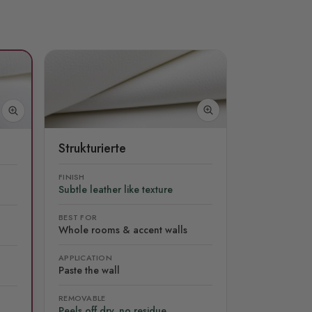
Strukturierte
FINISH
Subtle leather like texture
BEST FOR
Whole rooms & accent walls
APPLICATION
Paste the wall
REMOVABLE
Peels off dry, no residue