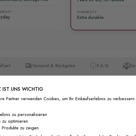
BILITY
DURABILITY
ryday
Extra durable
lliert
Versand & Rückgabe
F.A.Q
Ko
 IST UNS WICHTIG
re Partner verwenden Cookies, um Ihr Einkaufserlebnis zu verbessern.
Premium-Dr
lebnis zu personalisieren
 zu optimieren
Außergewöhnli
 Produkte zu zeigen
Gedruckt mit