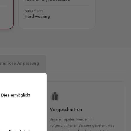
DURABILITY
Hard-wearing
stenlose Anpassung
 Dies ermöglicht
uckqualität
Vorgeschnitten
che Druckqualität.
Unsere Tapeten werden in
 GREENGUARD Gold-
vorgeschnittenen Bahnen geliefert, was