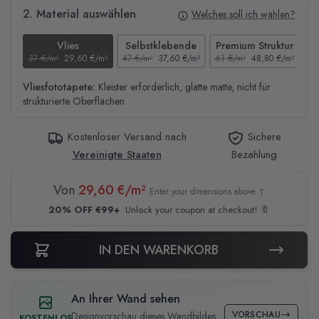
2. Material auswählen
Welches soll ich wählen?
Vlies
Selbstklebende
Premium Struktur
37 €/m²
29,60 €/m²
47 €/m²
37,60 €/m²
61 €/m²
48,80 €/m²
44
Vliesfototapete:
Kleister erforderlich, glatte matte, nicht für
strukturierte Oberflächen
Kostenloser Versand nach
Sichere
Vereinigte Staaten
Bezahlung
Von
29,60 €/m²
Enter your dimensions above ↑
20% OFF €99+
Unlock your coupon at checkout! 🔖
IN DEN WARENKORB
An Ihrer Wand sehen
VORSCHAU
Designvorschau dieses Wandbildes
KOSTENLOS