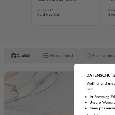
DURABILITY
DURA
Hard-wearing
Eve
Qualität
Wie man misst
Wie man insta
DATENSCHUTZ
Wallmur und unse
uns:
Ihr Browsing-Er
Unsere Website
Ihnen passende