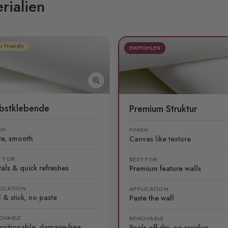
rialien
r Friendly
EMPFOHLEN
lbstklebende
Premium Struktur
SH
FINISH
te, smooth
Canvas like texture
T FOR
BEST FOR
als & quick refreshes
Premium feature walls
LICATION
APPLICATION
 & stick, no paste
Paste the wall
OVABLE
REMOVABLE
ositionable, damage-free
Peels off dry, no residue