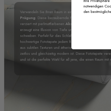
Ihre Privatsphäre
notwendigen Cooki
den bestmögliche
Verwandeln Sie Ihren Raum in ein traumhaftes Paradies m
Prägung
. Diese bezaubernde Fototapete zeigt zarte Tul
verziert mit perlmuttfarbenen
Akzenten
und graziösen S
erzeugt eine Illusion von Tiefe und lässt jede Blume ele
schweben. Perfekt für das Schlafzimmer, Brautboutiquen 
hochwertige Fototapete jedem Raum einen Hauch modern
aus subtilen Texturen und ätherischen Blumen schafft ei
zeitlos und gleichzeitig modern ist. Diese Fototapete vere
und ist die perfekte Wahl für all jene, die einen Raum mit 