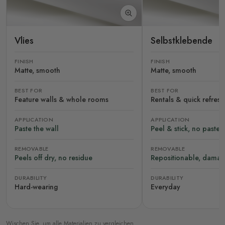
Vlies
Selbstklebende
FINISH
FINISH
Matte, smooth
Matte, smooth
BEST FOR
BEST FOR
Feature walls & whole rooms
Rentals & quick refres
APPLICATION
APPLICATION
Paste the wall
Peel & stick, no paste
REMOVABLE
REMOVABLE
Peels off dry, no residue
Repositionable, damag
DURABILITY
DURABILITY
Hard-wearing
Everyday
Wischen Sie, um alle Materialien zu vergleichen