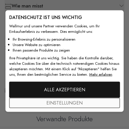
Wie man misst
DATENSCHUTZ IST UNS WICHTIG
Wallmur und unsere Partner verwenden Cookies, um Ihr
Wie man installiert
Einkaufserlebnis zu verbessern. Dies ermöglicht uns:
Ihr Browsing-Erlebnis zu personalisieren
Unsere Website zu optimieren
Versand & Rückgabe
Ihnen passende Produkte zu zeigen
Ihre Privatsphäre ist uns wichtig. Sie haben die Kontrolle darüber,
welche Cookies Sie über die technisch notwendigen Cookies hinaus
F.A.Q
akzeptieren möchten. Mit einem Klick auf "Akzeptieren" helfen Sie
uns, Ihnen den bestmöglichen Service zu bieten.
Mehr erfahren
ALLE AKZEPTIEREN
Kostenlose Anpassung
EINSTELLUNGEN
Verwandte Produkte