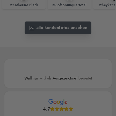
@Katherine Black
@SofsboutiqueHotel
@heykatie
alle kundenfotos ansehen
Wallmur
wird als
Ausgezeichnet
bewertet
4.7