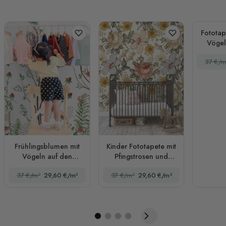
Fototap
Vögel
37 €/m
Frühlingsblumen mit
Kinder Fototapete mit
Vögeln auf den
Pfingstrosen und
Bäumen Fototapete
Gänseblümchen
37 €/m²
29,60 €/m²
37 €/m²
29,60 €/m²