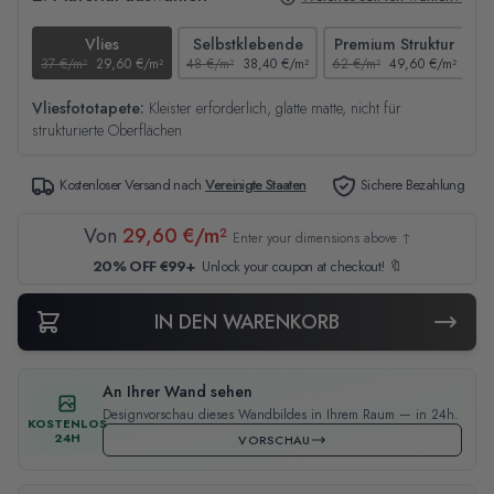
Vlies
Selbstklebende
Premium Struktur
37 €/m²
29,60 €/m²
48 €/m²
38,40 €/m²
62 €/m²
49,60 €/m²
44
Vliesfototapete:
Kleister erforderlich, glatte matte, nicht für
strukturierte Oberflächen
Kostenloser Versand nach
Vereinigte Staaten
Sichere Bezahlung
Von
29,60 €/m²
Enter your dimensions above ↑
20% OFF €99+
Unlock your coupon at checkout! 🔖
IN DEN WARENKORB
An Ihrer Wand sehen
Designvorschau dieses Wandbildes in Ihrem Raum — in 24h.
KOSTENLOS
24H
VORSCHAU