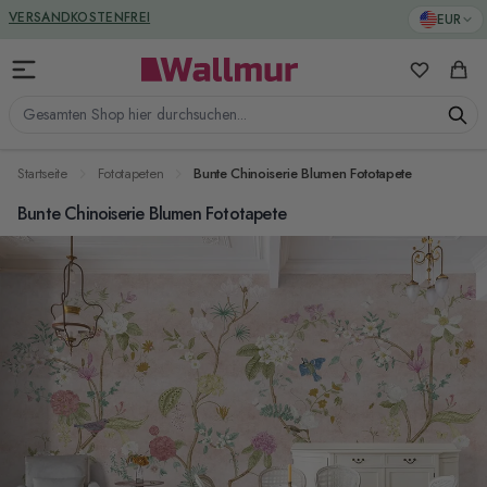
Zum Inhalt springen
GREENGUARD ZERTIFIZIERT
EUR
VERSANDKOSTENFREI
Meine Favo
Ware
Gesamten Shop hier durchsuchen...
Startseite
Fototapeten
Bunte Chinoiserie Blumen Fototapete
Bunte Chinoiserie Blumen Fototapete