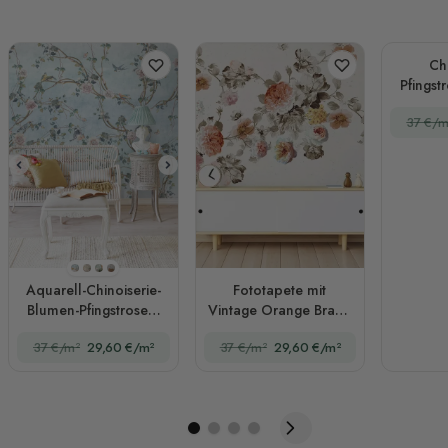
Chi
Pfingst
chines
37 €/m
Fo
Stil 1
Stil 2
Stil 3
Stil 4
Aquarell-Chinoiserie-
Fototapete mit
Blumen-Pfingstrosen-
Vintage Orange Braun
Fototapete
Blumen
37 €/m²
29,60 €/m²
37 €/m²
29,60 €/m²