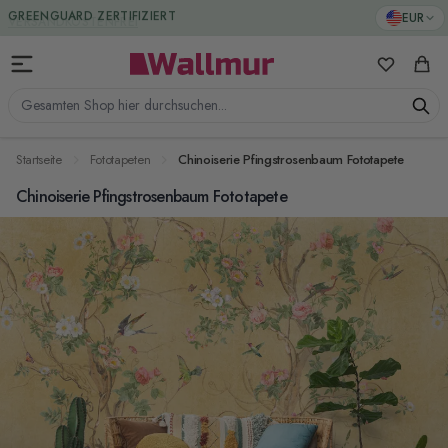
Zum Inhalt springen
GREENGUARD ZERTIFIZIERT
EUR
Meine Favo
Ware
Gesamten Shop hier durchsuchen...
Startseite
Fototapeten
Chinoiserie Pfingstrosenbaum Fototapete
Chinoiserie Pfingstrosenbaum Fototapete