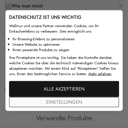
Wie man misst
DATENSCHUTZ IST UNS WICHTIG
Wallmur und unsere Partner verwenden Cookies, um Ihr
Wie man installiert
Einkaufserlebnis zu verbessern. Dies ermöglicht uns:
Ihr Browsing-Erlebnis zu personalisieren
Unsere Website zu optimieren
Versand & Rückgabe
Ihnen passende Produkte zu zeigen
Ihre Privatsphäre ist uns wichtig. Sie haben die Kontrolle darüber,
welche Cookies Sie über die technisch notwendigen Cookies hinaus
F.A.Q
akzeptieren möchten. Mit einem Klick auf "Akzeptieren" helfen Sie
uns, Ihnen den bestmöglichen Service zu bieten.
Mehr erfahren
ALLE AKZEPTIEREN
Kostenlose Anpassung
EINSTELLUNGEN
Verwandte Produkte