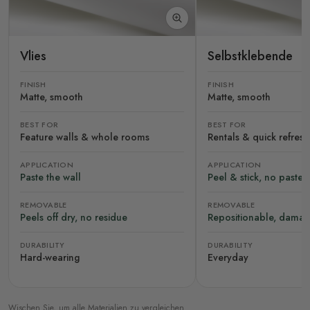
Vlies
Selbstklebende
FINISH
FINISH
Matte, smooth
Matte, smooth
BEST FOR
BEST FOR
Feature walls & whole rooms
Rentals & quick refres
APPLICATION
APPLICATION
Paste the wall
Peel & stick, no paste
REMOVABLE
REMOVABLE
Peels off dry, no residue
Repositionable, damag
DURABILITY
DURABILITY
Hard-wearing
Everyday
Wischen Sie, um alle Materialien zu vergleichen