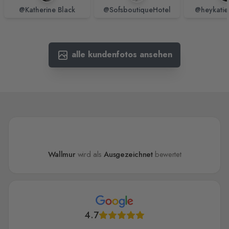
@Katherine Black
@SofsboutiqueHotel
@heykatie
alle kundenfotos ansehen
Wallmur
wird als
Ausgezeichnet
bewertet
4.7