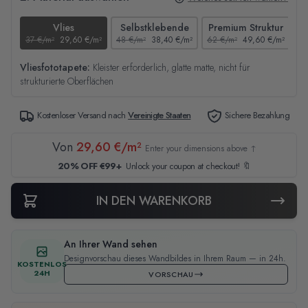
Vlies
Selbstklebende
Premium Struktur
37 €/m²
29,60 €/m²
48 €/m²
38,40 €/m²
62 €/m²
49,60 €/m²
44
Vliesfototapete:
Kleister erforderlich, glatte matte, nicht für
strukturierte Oberflächen
Kostenloser Versand nach
Vereinigte Staaten
Sichere Bezahlung
Von
29,60 €/m²
Enter your dimensions above ↑
20% OFF €99+
Unlock your coupon at checkout! 🔖
IN DEN WARENKORB
An Ihrer Wand sehen
Designvorschau dieses Wandbildes in Ihrem Raum — in 24h.
KOSTENLOS
24H
VORSCHAU