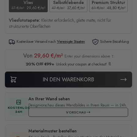
Vlies
Selbstklebende
Premium Struktur
37 €/m²
29,60 €/m²
47 €/m²
37,60 €/m²
61 €/m²
48,80 €/m²
44
Vliesfototapete:
Kleister erforderlich, glatte matte, nicht für
strukturierte Oberflächen
Kostenloser Versand nach
Vereinigte Staaten
Sichere Bezahlung
Von
29,60 €/m²
Enter your dimensions above ↑
20% OFF €99+
Unlock your coupon at checkout! 🔖
IN DEN WARENKORB
An Ihrer Wand sehen
Designvorschau dieses Wandbildes in Ihrem Raum — in 24h.
KOSTENLOS
24H
VORSCHAU
Materialmuster bestellen