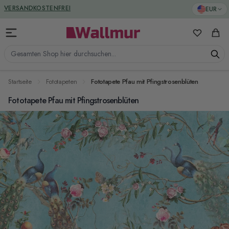
Zum Inhalt springen
GREENGUARD ZERTIFIZIERT
EUR
VERSANDKOSTENFREI
Meine Favo
Ware
Gesamten Shop hier durchsuchen...
Startseite
Fototapeten
Fototapete Pfau mit Pfingstrosenblüten
Fototapete Pfau mit Pfingstrosenblüten