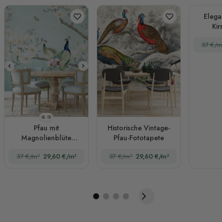
Elega
Kir
Fo
37 €/m
Stil 1
Stil 2
Pfau mit
Historische Vintage-
Magnolienblüte
Pfau-Fototapete
Fototapete
37 €/m²
29,60 €/m²
37 €/m²
29,60 €/m²