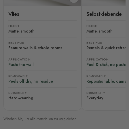
Vlies
Selbstklebende
FINISH
FINISH
Matte, smooth
Matte, smooth
BEST FOR
BEST FOR
Feature walls & whole rooms
Rentals & quick refres
APPLICATION
APPLICATION
Paste the wall
Peel & stick, no paste
REMOVABLE
REMOVABLE
Peels off dry, no residue
Repositionable, damag
DURABILITY
DURABILITY
Hard-wearing
Everyday
Wischen Sie, um alle Materialien zu vergleichen