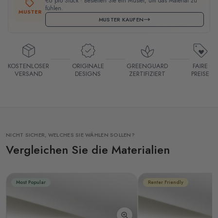
€6 pro Stück · Bestellen Sie ein Muster, um das Material zu
fühlen.
MUSTER
MUSTER KAUFEN
KOSTENLOSER
ORIGINALE
GREENGUARD
FAIRE
VERSAND
DESIGNS
ZERTIFIZIERT
PREISE
NICHT SICHER, WELCHES SIE WÄHLEN SOLLEN?
Vergleichen Sie die Materialien
Most Popular
Renter Friendly