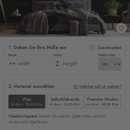
1. Geben Sie Ihre Maße ein
Zuschneiden
Breite
Höhe
Maßeinheit
2. Material auswählen
Welches soll ich wählen?
Vlies
Selbstklebende
Premium Struktur
37 €/m²
29,60 €/m²
47 €/m²
37,60 €/m²
61 €/m²
48,80 €/m²
44
Vliesfototapete:
Kleister erforderlich, glatte matte, nicht für
strukturierte Oberflächen