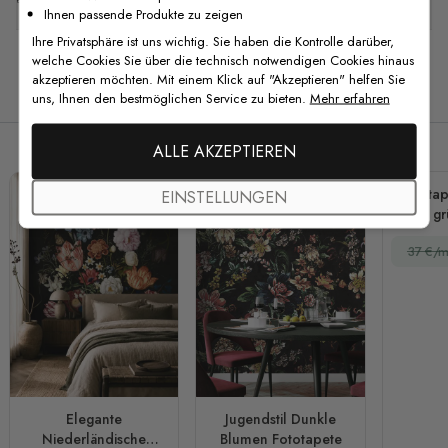
Ihnen passende Produkte zu zeigen
Ihre Privatsphäre ist uns wichtig. Sie haben die Kontrolle darüber,
welche Cookies Sie über die technisch notwendigen Cookies hinaus
akzeptieren möchten. Mit einem Klick auf "Akzeptieren" helfen Sie
Verwandte Produkte
uns, Ihnen den bestmöglichen Service zu bieten.
Mehr erfahren
ALLE AKZEPTIEREN
Fototap
EINSTELLUNGEN
und gr
37 €/m
Elegante
Jugendstil Dunkle
Niederländische
Blumen Fototapete