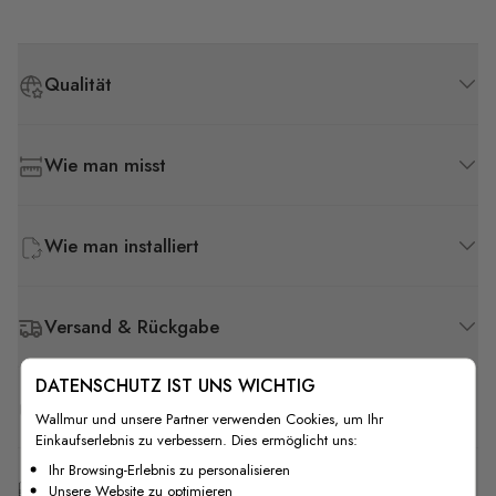
Qualität
Wie man misst
Wie man installiert
Versand & Rückgabe
DATENSCHUTZ IST UNS WICHTIG
F.A.Q
Wallmur und unsere Partner verwenden Cookies, um Ihr
Einkaufserlebnis zu verbessern. Dies ermöglicht uns:
Ihr Browsing-Erlebnis zu personalisieren
Kostenlose Anpassung
Unsere Website zu optimieren