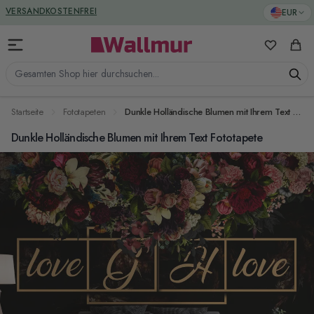
Zum Inhalt springen
GREENGUARD ZERTIFIZIERT
EUR
VERSANDKOSTENFREI
Meine Favo
Ware
Gesamten Shop hier durchsuchen...
Startseite
Fototapeten
Dunkle Holländische Blumen mit Ihrem Text Fototapete
Dunkle Holländische Blumen mit Ihrem Text Fototapete