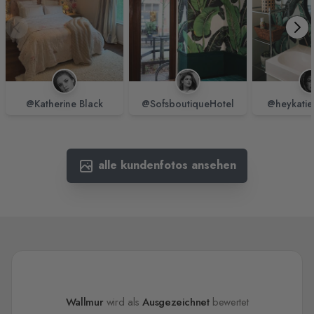
@Katherine Black
@SofsboutiqueHotel
@heykatie
alle kundenfotos ansehen
Wallmur
wird als
Ausgezeichnet
bewertet