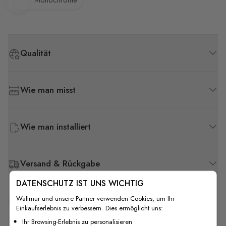
Monochrome
Qualität
Wie man misst
Wie man installiert
Versand & Rückgabe
DATENSCHUTZ IST UNS WICHTIG
Wallmur und unsere Partner verwenden Cookies, um Ihr
F.A.Q
Einkaufserlebnis zu verbessern. Dies ermöglicht uns:
Ihr Browsing-Erlebnis zu personalisieren