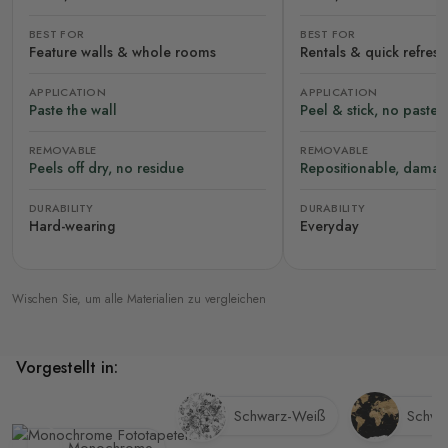
BEST FOR
BEST FOR
Feature walls & whole rooms
Rentals & quick refres
APPLICATION
APPLICATION
Paste the wall
Peel & stick, no paste
REMOVABLE
REMOVABLE
Peels off dry, no residue
Repositionable, damag
DURABILITY
DURABILITY
Hard-wearing
Everyday
Wischen Sie, um alle Materialien zu vergleichen
Vorgestellt in:
Schwarz-Weiß
Schwa