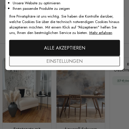
Unsere Website zu optimieren
Kostenlose Anpassung
Ihnen passende Produkte zu zeigen
Ihre Privatsphäre ist uns wichtig. Sie haben die Kontrolle darüber,
welche Cookies Sie über die technisch notwendigen Cookies hinaus
akzeptieren möchten. Mit einem Klick auf "Akzeptieren" helfen Sie
uns, Ihnen den bestmöglichen Service zu bieten.
Mehr erfahren
Verwandte Produkte
ALLE AKZEPTIEREN
EINSTELLUNGEN
K
Gesichts
farbig
37 €/m
Pin
Fo
Fototapete mit
Aquarell Schwarz