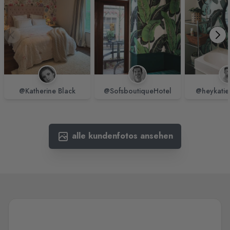
@Katherine Black
@SofsboutiqueHotel
@heykatie
alle kundenfotos ansehen