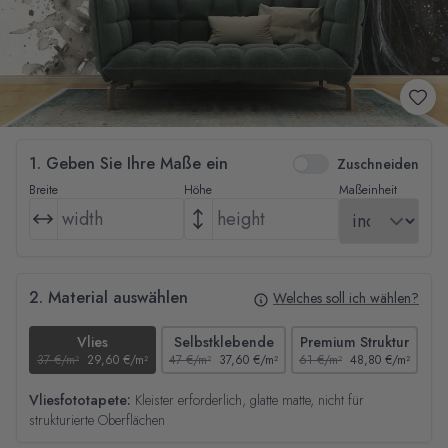
1. Geben Sie Ihre Maße ein
Zuschneiden
Breite
Höhe
Maßeinheit
2. Material auswählen
Welches soll ich wählen?
Vlies
Selbstklebende
Premium Struktur
37 €/m²
29,60 €/m²
47 €/m²
37,60 €/m²
61 €/m²
48,80 €/m²
44
Vliesfototapete:
Kleister erforderlich, glatte matte, nicht für
strukturierte Oberflächen