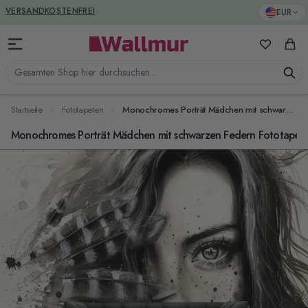
Zum Inhalt springen
GREENGUARD ZERTIFIZIERT
EUR
VERSANDKOSTENFREI
Meine Favo
Ware
Gesamten Shop hier durchsuchen...
Startseite
Fototapeten
Monochromes Porträt Mädchen mit schwarzen Federn Fototapete
Monochromes Porträt Mädchen mit schwarzen Federn Fototapet