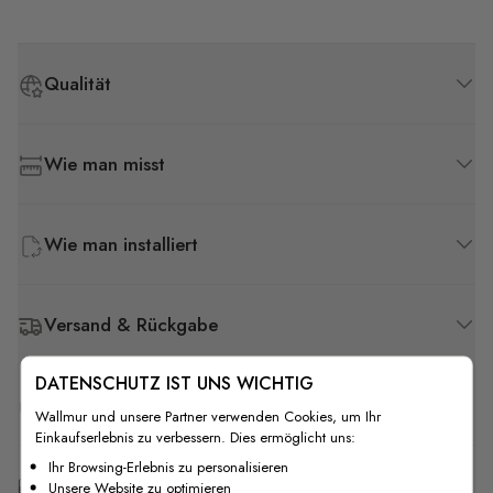
Qualität
Wie man misst
Wie man installiert
Versand & Rückgabe
DATENSCHUTZ IST UNS WICHTIG
F.A.Q
Wallmur und unsere Partner verwenden Cookies, um Ihr
Einkaufserlebnis zu verbessern. Dies ermöglicht uns:
Ihr Browsing-Erlebnis zu personalisieren
Kostenlose Anpassung
Unsere Website zu optimieren