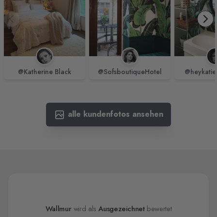
@Katherine Black
@SofsboutiqueHotel
@heykatie
alle kundenfotos ansehen
Wallmur
wird als
Ausgezeichnet
bewertet