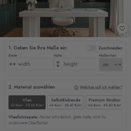
1. Geben Sie Ihre Maße ein
Zuschneiden
Breite
Höhe
Maßeinheit
2. Material auswählen
Welches soll ich wählen?
Vlies
Selbstklebende
Premium Struktur
37 €/m²
29,60 €/m²
48 €/m²
38,40 €/m²
62 €/m²
49,60 €/m²
44
Vliesfototapete:
Kleister erforderlich, glatte matte, nicht für
strukturierte Oberflächen