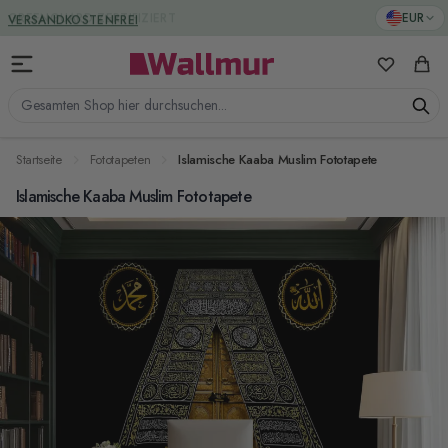
Zum Inhalt springen
GREENGUARD ZERTIFIZIERT
EUR
Meine Favo
Ware
Gesamten Shop hier durchsuchen...
Startseite
Fototapeten
Islamische Kaaba Muslim Fototapete
Islamische Kaaba Muslim Fototapete