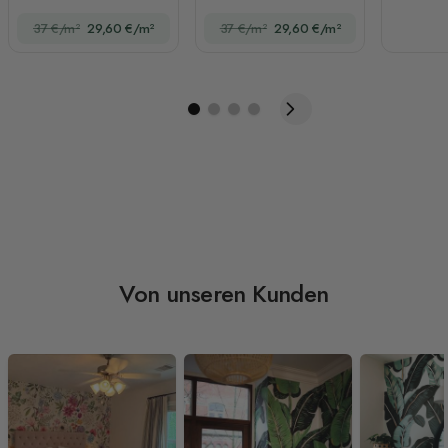
Muster und goldenen
37 €/m²
29,60 €/m²
37 €/m²
29,60 €/m²
Linien
Von unseren Kunden