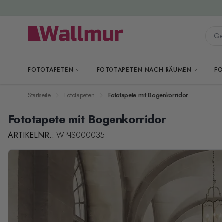
Zum Inhalt springen
Gesa
FOTOTAPETEN
FOTOTAPETEN NACH RÄUMEN
F
Startseite
Fototapeten
Fototapete mit Bogenkorridor
Fototapete mit Bogenkorridor
ARTIKELNR.:
WP-IS000035