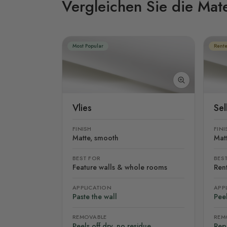
Vergleichen Sie die Mate
Most Popular
Rente
Vlies
Se
FINISH
FINI
Matte, smooth
Mat
BEST FOR
BES
Feature walls & whole rooms
Rent
APPLICATION
APP
Paste the wall
Peel
REMOVABLE
REM
Peels off dry, no residue
Rep