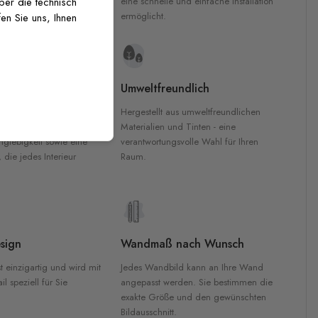
inten für garantierte
eine schnelle und einfache Installation
über die technisch
Innenräumen.
ermöglicht.
en Sie uns, Ihnen
e Materialien
Umweltfreundlich
n werden aus
Hergestellt aus umweltfreundlichen
aterialien gefertigt und
Materialien und Tinten - eine
nglebigkeit sowie eine
verantwortungsvolle Wahl für Ihren
, die jedes Interieur
Raum.
sign
Wandmaß nach Wunsch
t einzigartig und wird mit
Jedes Wandbild kann an Ihre Wand
l speziell für Sie
angepasst werden. Sie bestimmen die
exakte Größe und den gewünschten
Bildausschnitt.