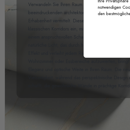
Ihre Privatsphäre
Verwandeln Sie Ihren Raum mit unserer
Fototapet
notwendigen Cooki
beeindruckenden architektonischen Meisterwerk, d
den bestmögliche
Erhabenheit vermittelt. Dieses elegante Design fäng
klassischen Korridors ein, mit wiederkehrenden 
einem anspruchsvollen Schachbrettmuster in weic
natürliche Licht, das durch hohe Fenster strömt, sc
Effekt und verleiht jedem Raum bemerkenswerte Tie
Wohnzimmer oder Essbereiche aufzuwerten, bringt 
Eleganz und optische Weite in Ihren Raum. Die neut
Vielseitigkeit, während das perspektivische Design e
schafft, die gewöhnliche Wände in prächtige Korrid