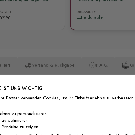
BILITY
DURABILITY
ryday
Extra durable
lliert
Versand & Rückgabe
F.A.Q
Ko
 IST UNS WICHTIG
re Partner verwenden Cookies, um Ihr Einkaufserlebnis zu verbessern.
Premium-Dr
lebnis zu personalisieren
 zu optimieren
Außergewöhnli
 Produkte zu zeigen
Gedruckt mit