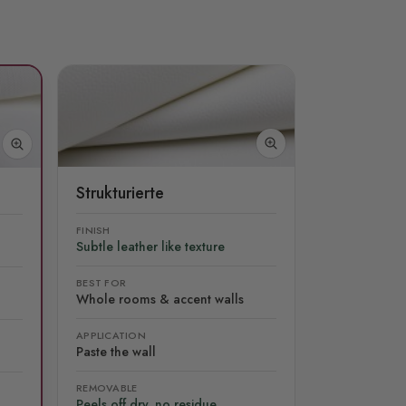
Strukturierte
FINISH
Subtle leather like texture
BEST FOR
Whole rooms & accent walls
APPLICATION
Paste the wall
REMOVABLE
Peels off dry, no residue