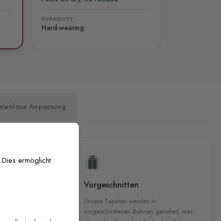
DURABILITY
Hard-wearing
stenlose Anpassung
 Dies ermöglicht
uckqualität
Vorgeschnitten
che Druckqualität.
Unsere Tapeten werden in
 GREENGUARD Gold-
vorgeschnittenen Bahnen geliefert, was