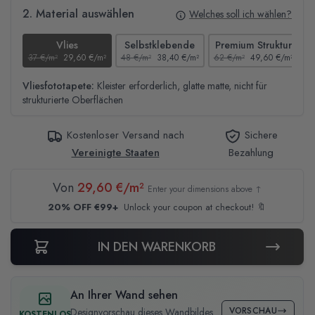
2. Material auswählen
Welches soll ich wählen?
Vlies
Selbstklebende
Premium Struktur
37 €/m²
29,60 €/m²
48 €/m²
38,40 €/m²
62 €/m²
49,60 €/m²
4
Vliesfototapete:
Kleister erforderlich, glatte matte, nicht für
strukturierte Oberflächen
Kostenloser Versand nach
Sichere
Vereinigte Staaten
Bezahlung
Von
29,60 €/m²
Enter your dimensions above ↑
20% OFF €99+
Unlock your coupon at checkout! 🔖
IN DEN WARENKORB
An Ihrer Wand sehen
VORSCHAU
Designvorschau dieses Wandbildes
KOSTENLOS