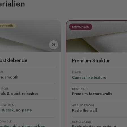
rialien
r Friendly
EMPFOHLEN
lbstklebende
Premium Struktur
SH
FINISH
te, smooth
Canvas like texture
T FOR
BEST FOR
als & quick refreshes
Premium feature walls
LICATION
APPLICATION
 & stick, no paste
Paste the wall
OVABLE
REMOVABLE
ositionable, damage-free
Peels off dry, no residue