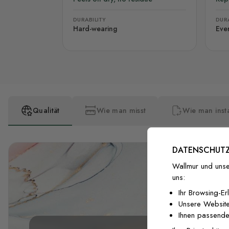
DURABILITY
DURA
Hard-wearing
Eve
Qualität
Wie man misst
Wie man insta
DATENSCHUTZ
Wallmur und unse
uns:
Ihr Browsing-Er
Unsere Website
Ihnen passende