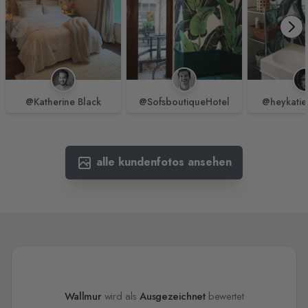
@Katherine Black
@SofsboutiqueHotel
@heykatie
alle kundenfotos ansehen
Wallmur
wird als
Ausgezeichnet
bewertet