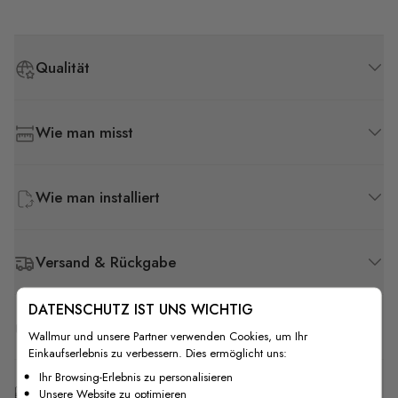
Qualität
Wie man misst
Wie man installiert
Versand & Rückgabe
DATENSCHUTZ IST UNS WICHTIG
F.A.Q
Wallmur und unsere Partner verwenden Cookies, um Ihr
Einkaufserlebnis zu verbessern. Dies ermöglicht uns:
Ihr Browsing-Erlebnis zu personalisieren
Kostenlose Anpassung
Unsere Website zu optimieren