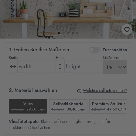
1. Geben Sie Ihre Maße ein
Zuschneiden
Breite
Höhe
Maßeinheit
2. Material auswählen
Welches soll ich wählen?
Vlies
Selbstklebende
Premium Struktur
37 €/m²
29,60 €/m²
48 €/m²
38,40 €/m²
62 €/m²
49,60 €/m²
44
Vliesfototapete:
Kleister erforderlich, glatte matte, nicht für
strukturierte Oberflächen