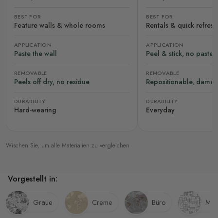
BEST FOR
BEST FOR
Feature walls & whole rooms
Rentals & quick refres
APPLICATION
APPLICATION
Paste the wall
Peel & stick, no paste
REMOVABLE
REMOVABLE
Peels off dry, no residue
Repositionable, damag
DURABILITY
DURABILITY
Hard-wearing
Everyday
Wischen Sie, um alle Materialien zu vergleichen
Vorgestellt in:
Graue
Creme
Büro
Mod