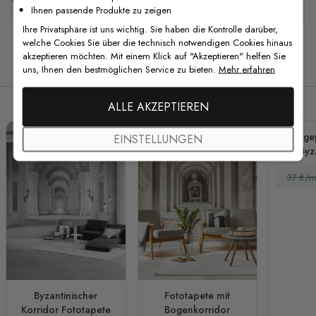
Ihnen passende Produkte zu zeigen
Ihre Privatsphäre ist uns wichtig. Sie haben die Kontrolle darüber,
welche Cookies Sie über die technisch notwendigen Cookies hinaus
akzeptieren möchten. Mit einem Klick auf "Akzeptieren" helfen Sie
Verwandte Produkte
uns, Ihnen den bestmöglichen Service zu bieten.
Mehr erfahren
ALLE AKZEPTIEREN
3D ge
EINSTELLUNGEN
Byz
Skulptu
37 €/m
Byzantinischer
Fototapete mit
Korridor Fototapete
Bogenkorridor