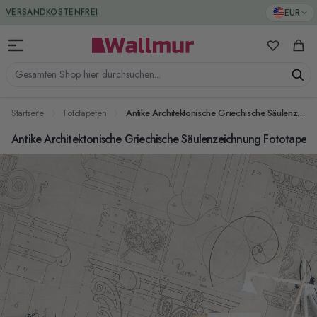
Zum Inhalt springen
GREENGUARD ZERTIFIZIERT
EUR
Meine Favo
Ware
Gesamten Shop hier durchsuchen...
Startseite
Fototapeten
Antike Architektonische Griechische Säulenzeichnung Fototapete
Antike Architektonische Griechische Säulenzeichnung Fototapete