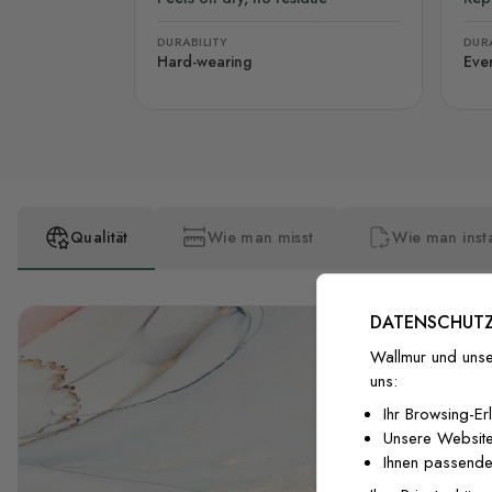
DURABILITY
DURA
Hard-wearing
Eve
Qualität
Wie man misst
Wie man insta
DATENSCHUTZ
Wallmur und unse
uns:
Ihr Browsing-Er
Unsere Website
Ihnen passende