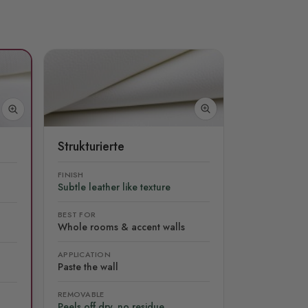
Strukturierte
FINISH
Subtle leather like texture
BEST FOR
Whole rooms & accent walls
APPLICATION
Paste the wall
REMOVABLE
Peels off dry, no residue