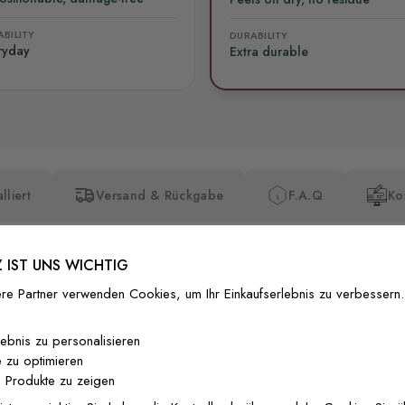
BILITY
DURABILITY
ryday
Extra durable
lliert
Versand & Rückgabe
F.A.Q
Ko
 IST UNS WICHTIG
re Partner verwenden Cookies, um Ihr Einkaufserlebnis zu verbessern.
Premium-Dr
lebnis zu personalisieren
 zu optimieren
Außergewöhnli
 Produkte zu zeigen
Gedruckt mit