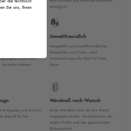
inten für garantierte
eine schnelle und einfache Installation
über die technisch
Innenräumen.
ermöglicht.
en Sie uns, Ihnen
e Materialien
Umweltfreundlich
n werden aus
Hergestellt aus umweltfreundlichen
aterialien gefertigt und
Materialien und Tinten - eine
nglebigkeit sowie eine
verantwortungsvolle Wahl für Ihren
, die jedes Interieur
Raum.
sign
Wandmaß nach Wunsch
t einzigartig und wird mit
Jedes Wandbild kann an Ihre Wand
l speziell für Sie
angepasst werden. Sie bestimmen die
exakte Größe und den gewünschten
Bildausschnitt.