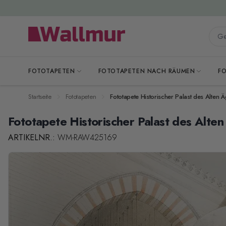
Zum Inhalt springen
Gesa
FOTOTAPETEN
FOTOTAPETEN NACH RÄUMEN
F
Startseite
Fototapeten
Fototapete Historischer Palast des Alten 
Fototapete Historischer Palast des Alte
ARTIKELNR.:
WM-RAW425169