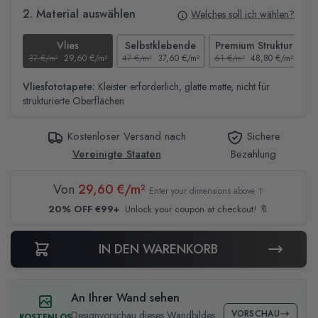
2. Material auswählen
Welches soll ich wählen?
Vlies
Selbstklebende
Premium Struktur
37 €/m²
29,60 €/m²
47 €/m²
37,60 €/m²
61 €/m²
48,80 €/m²
44
Vliesfototapete:
Kleister erforderlich, glatte matte, nicht für
strukturierte Oberflächen
Kostenloser Versand nach
Sichere
Vereinigte Staaten
Bezahlung
Von
29,60 €/m²
Enter your dimensions above ↑
20% OFF €99+
Unlock your coupon at checkout! 🔖
IN DEN WARENKORB
An Ihrer Wand sehen
VORSCHAU
Designvorschau dieses Wandbildes
KOSTENLOS