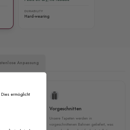
DURABILITY
Hard-wearing
stenlose Anpassung
 Dies ermöglicht
uckqualität
Vorgeschnitten
che Druckqualität.
Unsere Tapeten werden in
 GREENGUARD Gold-
vorgeschnittenen Bahnen geliefert, was