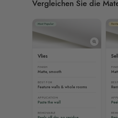
Vergleichen Sie die Mate
Most Popular
Rente
Vlies
Se
FINISH
FINI
Matte, smooth
Mat
BEST FOR
BES
Feature walls & whole rooms
Rent
APPLICATION
APP
Paste the wall
Peel
REMOVABLE
REM
Peels off dry, no residue
Rep