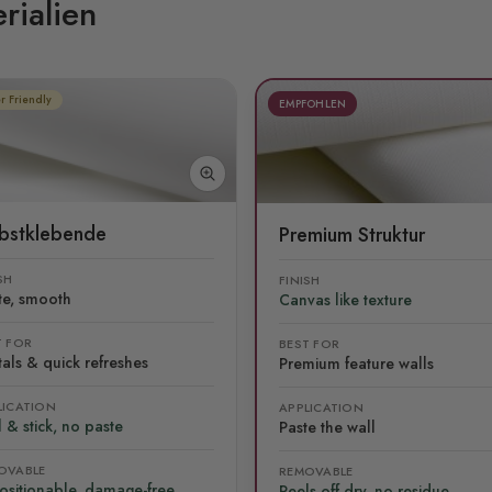
rialien
r Friendly
EMPFOHLEN
lbstklebende
Premium Struktur
SH
FINISH
te, smooth
Canvas like texture
T FOR
BEST FOR
als & quick refreshes
Premium feature walls
LICATION
APPLICATION
 & stick, no paste
Paste the wall
OVABLE
REMOVABLE
ositionable, damage-free
Peels off dry, no residue