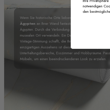
Ihre Privatsphäre
notwendigen Cooki
den bestmögliche
Wenn Sie historische Orte lieben, wird unsere
Fototapet
Ägypten
an Ihrer Wand fantastisch aussehen. Dieses Wan
Ägypten. Durch die Verbindung von Kultur und Kunst wird
musealen Ort verwandeln. Ein Design, das
orientalisti
Vintage-Stimmung schafft, die Ihre Gäste bewundern wer
einzigartigen Aussehens ist dieses Wandbild die perfek
Unterhaltungsbereiche, Esszimmer und Hobbyräume. Passt
Möbeln, um einen beeindruckenderen Look zu erzielen.