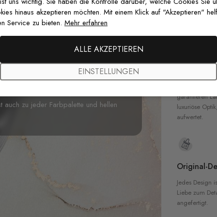
zertifizierten T
 ist uns wichtig. Sie haben die Kontrolle darüber, welche Cookies Sie 
Sicherheit in 
es hinaus akzeptieren möchten. Mit einem Klick auf "Akzeptieren" helf
n Service zu bieten.
Mehr erfahren
e Historischer Palast des Alten
dbild zeigt einen antiken Palast aus
ALLE AKZEPTIEREN
 dieses Wandbild Ihr Zimmer in einen
Hochwertig
sche
Merkmale kombiniert und eine
EINSTELLUNGEN
Unsere Tapete
den. Aufgrund seines authentischen und
hochwertigen M
te Wahl für Wohnzimmer,
garantieren La
 auch zu jeder Farbpalette und hellen
luxuriöse Optik
aufwertet.
Original-De
Jedes Design is
Liebe zum Detai
angefertigt.