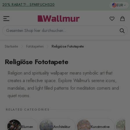
Zum Inhalt springen
20% RABATT! : SPARFUCHS20
EUR
Meine Favo
Ware
Gesamten Shop hier durchsuchen...
Startseite
Fototapeten
Religiöse Fototapete
Religiöse Fototapete
Religion and spirituality wallpaper means symbolic art that
creates a reflective space. Explore Wallmur’s serene icons,
mandalas, and light filled patterns for meditation corners and
quiet rooms.
RELATED CATEGORIES
Blumen
Architektur
Kunstmotive