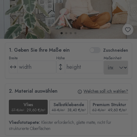
1. Geben Sie Ihre Maße ein
Zuschneiden
Breite
Höhe
Maßeinheit
2. Material auswählen
Welches soll ich wählen?
Vlies
Selbstklebende
Premium Struktur
37 €/m²
29,60 €/m²
48 €/m²
38,40 €/m²
62 €/m²
49,60 €/m²
44
Vliesfototapete:
Kleister erforderlich, glatte matte, nicht für
strukturierte Oberflächen