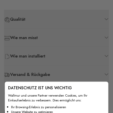
Qualität
Wie man misst
Wie man installiert
Versand & Rückgabe
DATENSCHUTZ IST UNS WICHTIG
F.A.Q
Wallmur und unsere Partner verwenden Cookies, um Ihr
Einkaufserlebnis zu verbessern. Dies ermöglicht uns:
Ihr Browsing-Erlebnis zu personalisieren
Kostenlose Anpassung
Unsere Website zu optimieren