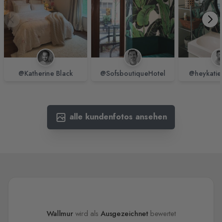
@Katherine Black
@SofsboutiqueHotel
@heykatie
alle kundenfotos ansehen
Wallmur
wird als
Ausgezeichnet
bewertet