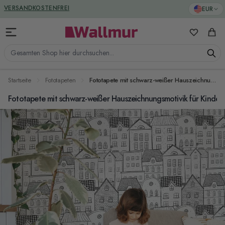
Zum Inhalt springen
GREENGUARD ZERTIFIZIERT
EUR
VERSANDKOSTENFREI
Meine Favo
Ware
Gesamten Shop hier durchsuchen...
Startseite
Fototapeten
Fototapete mit schwarz-weißer Hauszeichnungsmotivik für Kinderzimmer
Fototapete mit schwarz-weißer Hauszeichnungsmotivik für Kinder