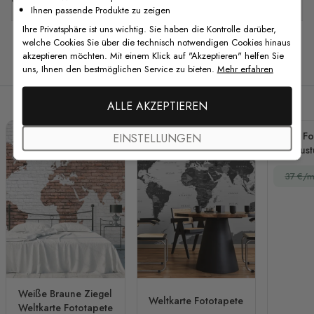
Ihnen passende Produkte zu zeigen
Ihre Privatsphäre ist uns wichtig. Sie haben die Kontrolle darüber,
welche Cookies Sie über die technisch notwendigen Cookies hinaus
akzeptieren möchten. Mit einem Klick auf "Akzeptieren" helfen Sie
Verwandte Produkte
uns, Ihnen den bestmöglichen Service zu bieten.
Mehr erfahren
ALLE AKZEPTIEREN
Fo
EINSTELLUNGEN
Graust
37 €/m
Weiße Braune Ziegel
Weltkarte Fototapete
Weltkarte Fototapete