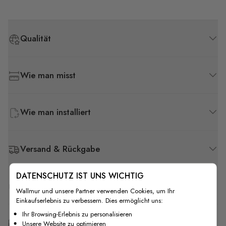
Qualität
Wie man misst
Wie man installiert
Versand & Rückgabe
DATENSCHUTZ IST UNS WICHTIG
F.A.Q
Wallmur und unsere Partner verwenden Cookies, um Ihr
Einkaufserlebnis zu verbessern. Dies ermöglicht uns:
Ihr Browsing-Erlebnis zu personalisieren
Kostenlose Anpassung
Unsere Website zu optimieren