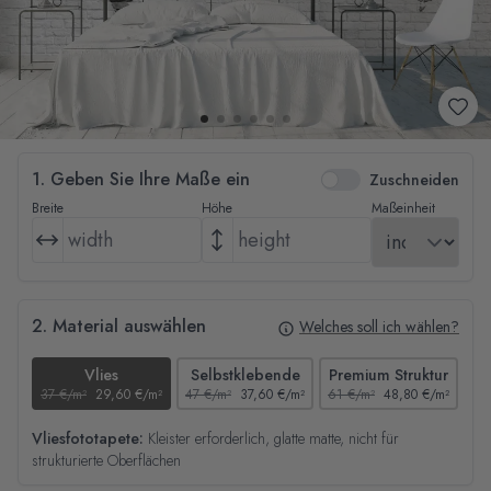
1. Geben Sie Ihre Maße ein
Zuschneiden
Breite
Höhe
Maßeinheit
2. Material auswählen
Welches soll ich wählen?
Vlies
Selbstklebende
Premium Struktur
37 €/m²
29,60 €/m²
47 €/m²
37,60 €/m²
61 €/m²
48,80 €/m²
44
Vliesfototapete:
Kleister erforderlich, glatte matte, nicht für
strukturierte Oberflächen