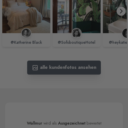
@Katherine Black
@SofsboutiqueHotel
@heykatie
alle kundenfotos ansehen
Wallmur
wird als
Ausgezeichnet
bewertet