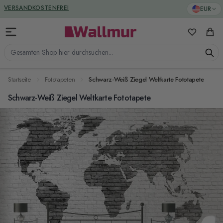
Zum Inhalt springen
GREENGUARD ZERTIFIZIERT
EUR
VERSANDKOSTENFREI
Meine Favo
Ware
Gesamten Shop hier durchsuchen...
Startseite
Fototapeten
Schwarz-Weiß Ziegel Weltkarte Fototapete
Schwarz-Weiß Ziegel Weltkarte Fototapete