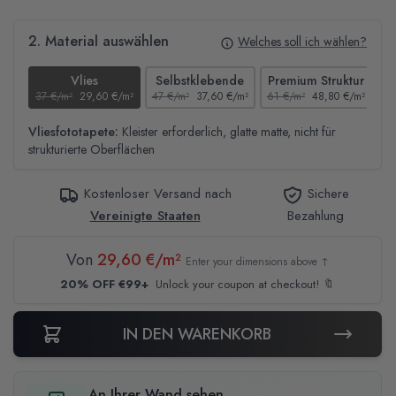
2. Material auswählen
Welches soll ich wählen?
Vlies
Selbstklebende
Premium Struktur
37 €/m²
29,60 €/m²
47 €/m²
37,60 €/m²
61 €/m²
48,80 €/m²
44
Vliesfototapete:
Kleister erforderlich, glatte matte, nicht für
strukturierte Oberflächen
Kostenloser Versand nach
Sichere
Vereinigte Staaten
Bezahlung
Von
29,60 €/m²
Enter your dimensions above ↑
20% OFF €99+
Unlock your coupon at checkout! 🔖
IN DEN WARENKORB
An Ihrer Wand sehen