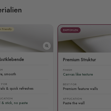
rialien
r Friendly
EMPFOHLEN
lbstklebende
Premium Struktur
SH
FINISH
te, smooth
Canvas like texture
T FOR
BEST FOR
als & quick refreshes
Premium feature walls
LICATION
APPLICATION
 & stick, no paste
Paste the wall