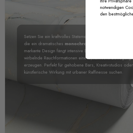
Ihre Privatsphäre
notwendigen Cooki
den bestmögliche
Setzen Sie ein kraftvolles Statement mit unserer
Graustuf
die ein dramatisches
monochromatisches Portrait
in 
markante Design fängt intensive Details in Schwarz-, We
wirbelnde Rauchformationen eine dynamische Bewegung 
erzeugen. Perfekt für gehobene Bars, Kreativstudios o
künstlerische Wirkung mit urbaner Raffinesse suchen.