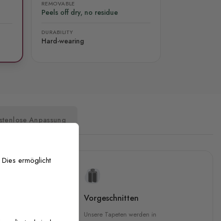
REMOVABLE
Peels off dry, no residue
DURABILITY
Hard-wearing
stenlose Anpassung
 Dies ermöglicht
uckqualität
Vorgeschnitten
che Druckqualität.
Unsere Tapeten werden in