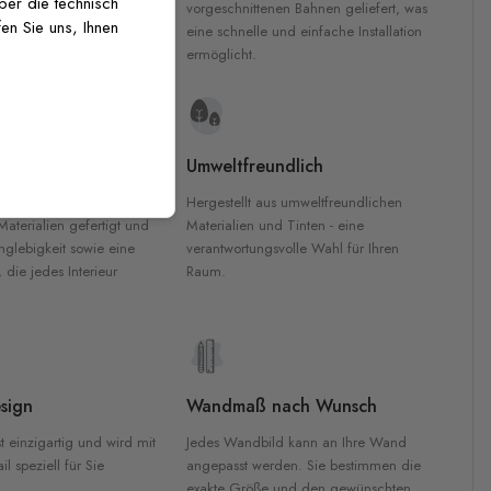
über die technisch
 GREENGUARD Gold-
vorgeschnittenen Bahnen geliefert, was
en Sie uns, Ihnen
inten für garantierte
eine schnelle und einfache Installation
Innenräumen.
ermöglicht.
e Materialien
Umweltfreundlich
n werden aus
Hergestellt aus umweltfreundlichen
aterialien gefertigt und
Materialien und Tinten - eine
nglebigkeit sowie eine
verantwortungsvolle Wahl für Ihren
, die jedes Interieur
Raum.
sign
Wandmaß nach Wunsch
t einzigartig und wird mit
Jedes Wandbild kann an Ihre Wand
l speziell für Sie
angepasst werden. Sie bestimmen die
exakte Größe und den gewünschten