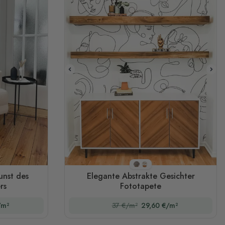
Stil 1
Stil 2
unst des
Elegante Abstrakte Gesichter
rs
Fototapete
/m²
37 €/m²
29,60 €/m²