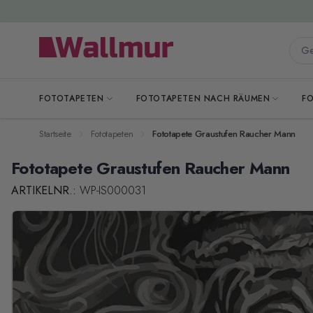
Zum Inhalt springen
Gesa
FOTOTAPETEN
FOTOTAPETEN NACH RÄUMEN
F
Startseite
Fototapeten
Fototapete Graustufen Raucher Mann
Fototapete Graustufen Raucher Mann
ARTIKELNR.:
WP-IS000031