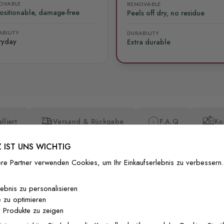
OVABLE
REMOVABLE
ositionable, damage-free
Peels off dry, no residue
BILITY
DURABILITY
ryday
Extra durable
lliert
Versand & Rückgabe
F.A.Q
Ko
 IST UNS WICHTIG
re Partner verwenden Cookies, um Ihr Einkaufserlebnis zu verbessern.
lebnis zu personalisieren
 zu optimieren
Premium-Dr
 Produkte zu zeigen
Außergewöhnli