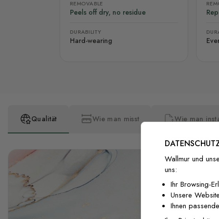
REMOVABLE
REM
Peels off dry, no residue
Rep
DURABILITY
DURA
Hard-wearing
Eve
Qualität
Wie man misst
Wie man insta
DATENSCHUTZ
Wallmur und unse
uns:
Ihr Browsing-Er
Unsere Website
Ihnen passende