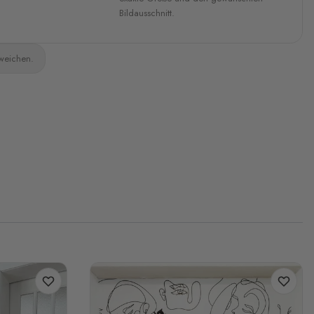
Bildausschnitt.
bweichen.