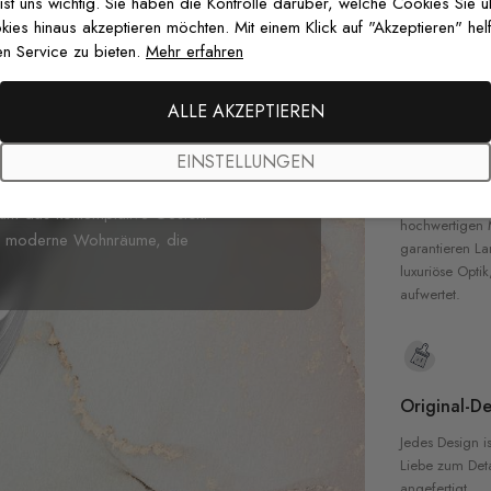
 ist uns wichtig. Sie haben die Kontrolle darüber, welche Cookies Sie 
Gedruckt mit
es hinaus akzeptieren möchten. Mit einem Klick auf "Akzeptieren" helf
zertifizierten T
n Service zu bieten.
Mehr erfahren
Sicherheit in 
ALLE AKZEPTIEREN
ige Rauchender Mann Fototapete
,
EINSTELLUNGEN
expressiven Pinselstrichen zeigt. Dieses
Hochwertig
iß- und Grautönen ein, während
Unsere Tapete
um das kontemplative Gesicht
hochwertigen M
der moderne Wohnräume, die
garantieren La
luxuriöse Optik
aufwertet.
Original-De
Jedes Design is
Liebe zum Detai
angefertigt.