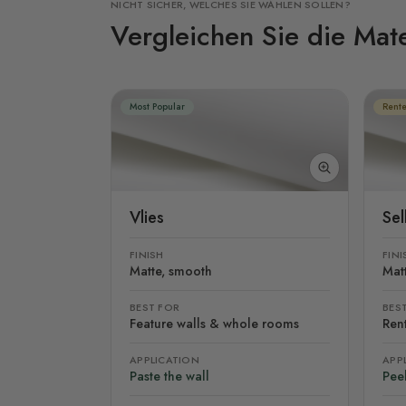
NICHT SICHER, WELCHES SIE WÄHLEN SOLLEN?
Vergleichen Sie die Mate
Most Popular
Rente
Vlies
Se
FINISH
FINI
Matte, smooth
Mat
BEST FOR
BES
Feature walls & whole rooms
Rent
APPLICATION
APP
Paste the wall
Peel