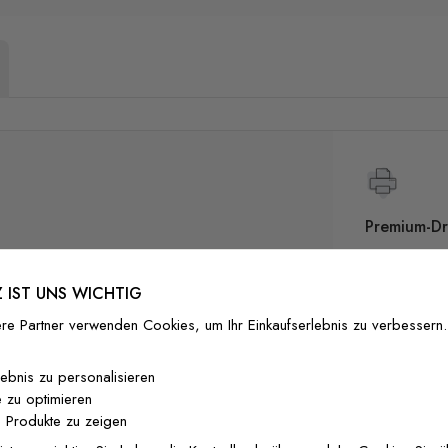
Premium-Dr
Außergewöhnli
Gedruckt mit
 IST UNS WICHTIG
zertifizierten T
Sicherheit in 
re Partner verwenden Cookies, um Ihr Einkaufserlebnis zu verbessern.
lebnis zu personalisieren
Hasen eine detailreiche Waldtiere Tapete im
 zu optimieren
rbenem Cremegrund stehen Hasen, Rehe,
 Produkte zu zeigen
Hochwertig
-Ranken in gleichmäßigem Rapport. Die