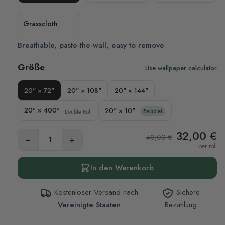
Grasscloth
Breathable, paste-the-wall, easy to remove
Größe
Use wallpaper calculator
20" × 72"
20" × 108"
20" × 144"
20" × 400"
20" × 10"
Double Roll
Beispiel
32,00 €
40,00 €
−
+
per roll
In den Warenkorb
Kostenloser Versand nach
Sichere
Vereinigte Staaten
Bezahlung