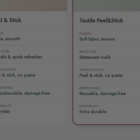
l & Stick
Textile Peel&Stick
SH
FINISH
te, smooth
Soft fabric texture
T FOR
BEST FOR
als & quick refreshes
Statement walls
LICATION
APPLICATION
 & stick, no paste
Peel & stick, no paste
OVABLE
REMOVABLE
ositionable, damage-free
Reusable, damage-free
BILITY
DURABILITY
ryday
Extra durable