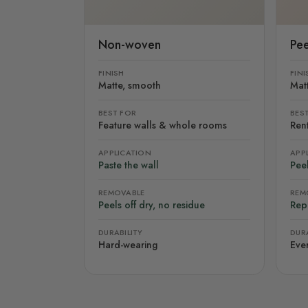
Non-woven
Pee
FINISH
FINI
Matte, smooth
Mat
BEST FOR
BES
Feature walls & whole rooms
Rent
APPLICATION
APP
Paste the wall
Peel
REMOVABLE
REM
Peels off dry, no residue
Rep
DURABILITY
DURA
Hard-wearing
Eve