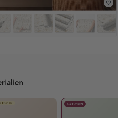
rialien
r Friendly
EMPFOHLEN