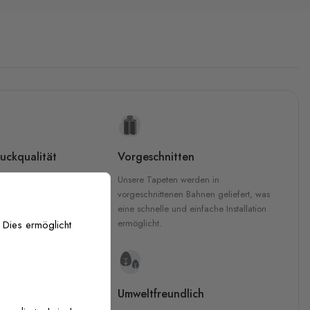
uckqualität
Vorgeschnitten
che Druckqualität.
Unsere Tapeten werden in
 GREENGUARD Gold-
vorgeschnittenen Bahnen geliefert, was
inten für garantierte
eine schnelle und einfache Installation
Innenräumen.
ermöglicht.
 Dies ermöglicht
e Materialien
Umweltfreundlich