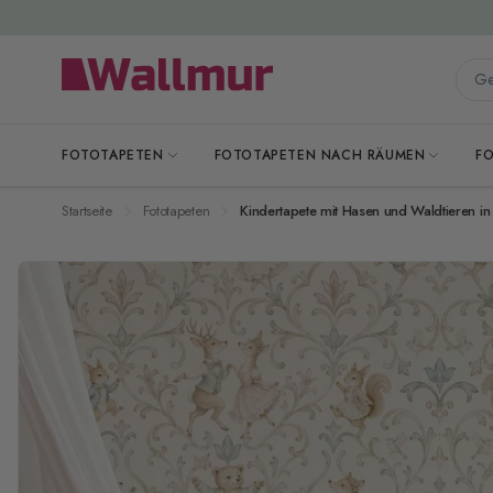
Zum Inhalt springen
Gesa
FOTOTAPETEN
FOTOTAPETEN NACH RÄUMEN
F
Startseite
Fototapeten
Kindertapete mit Hasen und Waldtieren in