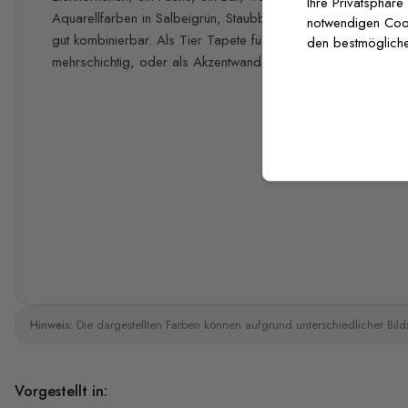
Ihre Privatsphäre
Aquarellfarben in Salbeigrün, Staubblau, hellem Rosé, Tau
notwendigen Cooki
gut kombinierbar. Als Tier Tapete fürs Kinderzimmer funktionie
den bestmögliche
mehrschichtig, oder als Akzentwand zu lackierten Möbeln, E
Hinweis:
Die dargestellten Farben können aufgrund unterschiedlicher Bild
Vorgestellt in: