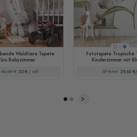
Rosa
Blau
Weiß
ebende Waldtiere Tapete
Fototapete Tropische 
fürs Babyzimmer
Kinderzimmer mit B
40,00 €
32 €
/ roll
37 €/m²
29,60 €