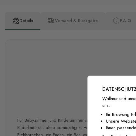
Details
Versand & Rückgabe
F.A.Q
DATENSCHUTZ
Wallmur und unse
uns:
Ihr Browsing-Er
Für Babyzimmer und Kinderzimmer ist diese Kindertapete mit 
Unsere Website
Bilderbuchstil, ohne comicartig zu wirken. Auf elfenbeinfa
Ihnen passende
Eichhörnchen, ein Fuchs, ein Bär, weiße Vögel und Akanthus