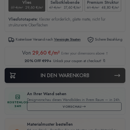
Vlies
Selbstklebende
Premium Struktur
37 €/m²
29,60 €/m²
47 €/m²
37,60 €/m²
61 €/m²
48,80 €/m²
44
Vliesfototapete:
Kleister erforderlich, glatte matte, nicht für
strukturierte Oberflächen
Kostenloser Versand nach
Vereinigte Staaten
Sichere Bezahlung
Von
29,60 €/m²
Enter your dimensions above ↑
20% OFF €99+
Unlock your coupon at checkout! 🔖
IN DEN WARENKORB
An Ihrer Wand sehen
Designvorschau dieses Wandbildes in Ihrem Raum — in 24h.
KOSTENLOS
24H
VORSCHAU
Materialmuster bestellen