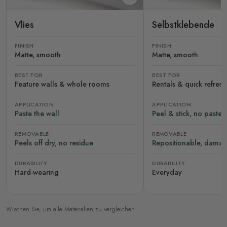
Vlies
Selbstklebende
FINISH
FINISH
Matte, smooth
Matte, smooth
BEST FOR
BEST FOR
Feature walls & whole rooms
Rentals & quick refres
APPLICATION
APPLICATION
Paste the wall
Peel & stick, no paste
REMOVABLE
REMOVABLE
Peels off dry, no residue
Repositionable, damag
DURABILITY
DURABILITY
Hard-wearing
Everyday
Wischen Sie, um alle Materialien zu vergleichen