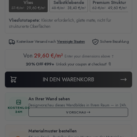
Vlies
Selbstklebende
Premium Struktur
37 €/m²
29,60 €/m²
48 €/m²
38,40 €/m²
62 €/m²
49,60 €/m²
44
Vliesfototapete:
Kleister erforderlich, glatte matte, nicht für
strukturierte Oberflächen
Kostenloser Versand nach
Vereinigte Staaten
Sichere Bezahlung
Von
29,60 €/m²
Enter your dimensions above ↑
20% OFF €99+
Unlock your coupon at checkout! 🔖
IN DEN WARENKORB
An Ihrer Wand sehen
Designvorschau dieses Wandbildes in Ihrem Raum — in 24h.
KOSTENLOS
24H
VORSCHAU
Materialmuster bestellen