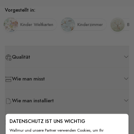
Vorgestellt in:
Kinder Weltkarten
Kinderzimmer
Ba
Qualität
Wie man misst
Wie man installiert
DATENSCHUTZ IST UNS WICHTIG
Versand & Rückgabe
Wallmur und unsere Partner verwenden Cookies, um Ihr