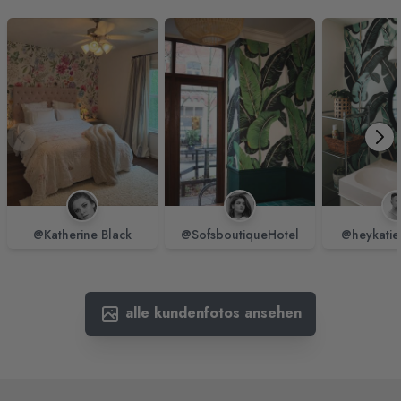
@Katherine Black
@SofsboutiqueHotel
@heykatie
alle kundenfotos ansehen