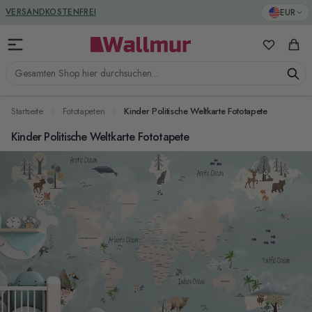
Zum Inhalt springen
GREENGUARD ZERTIFIZIERT
EUR
Meine Favo
Ware
Gesamten Shop hier durchsuchen...
Startseite
Fototapeten
Kinder Politische Weltkarte Fototapete
Kinder Politische Weltkarte Fototapete