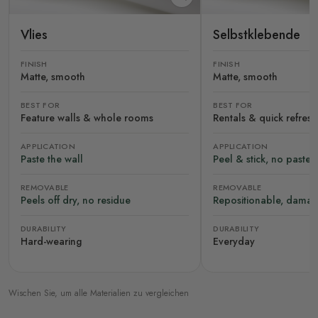
Vlies
Selbstklebende
FINISH
FINISH
Matte, smooth
Matte, smooth
BEST FOR
BEST FOR
Feature walls & whole rooms
Rentals & quick refres
APPLICATION
APPLICATION
Paste the wall
Peel & stick, no paste
REMOVABLE
REMOVABLE
Peels off dry, no residue
Repositionable, damag
DURABILITY
DURABILITY
Hard-wearing
Everyday
Wischen Sie, um alle Materialien zu vergleichen