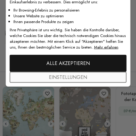
Einkaufserlebnis zu verbessern. Dies ermöglicht uns:
F.A.Q
Ihr Browsing-Erlebnis zu personalisieren
Unsere Website zu optimieren
Ihnen passende Produkte zu zeigen
Ihre Privatsphäre ist uns wichtig. Sie haben die Kontrolle darüber,
Kostenlose Anpassung
welche Cookies Sie über die technisch notwendigen Cookies hinaus
akzeptieren möchten. Mit einem Klick auf "Akzeptieren" helfen Sie
uns, Ihnen den bestmöglichen Service zu bieten.
Mehr erfahren
Verwandte Produkte
ALLE AKZEPTIEREN
EINSTELLUNGEN
Fototap
der Ko
Kin
37 €/m