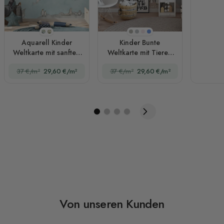
Stil 1
Stil 2
Beige
Hellgrau
Rosa
Blau
Aquarell Kinder
Kinder Bunte
Weltkarte mit sanften
Weltkarte mit Tieren
Tieren Fototapete
Fototapete
37 €/m²
29,60 €/m²
37 €/m²
29,60 €/m²
Von unseren Kunden