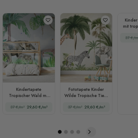
Kinder
mit tro
und
37 €/m
Kindertapete
Fototapete Kinder
Tropischer Wald mit
Wilde Tropische Tiere
Süßen Safari-Tieren
mit Palmen
37 €/m²
29,60 €/m²
37 €/m²
29,60 €/m²
Fototapete