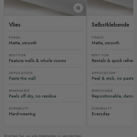
Vlies
Selbstklebende
FINISH
FINISH
Matte, smooth
Matte, smooth
BEST FOR
BEST FOR
Feature walls & whole rooms
Rentals & quick refres
APPLICATION
APPLICATION
Paste the wall
Peel & stick, no paste
REMOVABLE
REMOVABLE
Peels off dry, no residue
Repositionable, damag
DURABILITY
DURABILITY
Hard-wearing
Everyday
Wischen Sie, um alle Materialien zu vergleichen