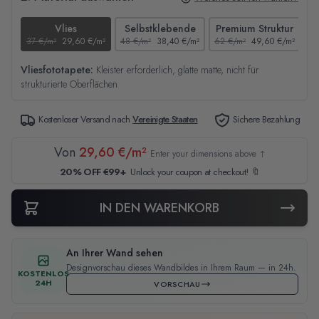
Vlies
Selbstklebende
Premium Struktur
37 €/m²
29,60 €/m²
48 €/m²
38,40 €/m²
62 €/m²
49,60 €/m²
44
Vliesfototapete:
Kleister erforderlich, glatte matte, nicht für
strukturierte Oberflächen
Kostenloser Versand nach
Vereinigte Staaten
Sichere Bezahlung
Von
29,60 €/m²
Enter your dimensions above ↑
20% OFF €99+
Unlock your coupon at checkout! 🔖
IN DEN WARENKORB
An Ihrer Wand sehen
Designvorschau dieses Wandbildes in Ihrem Raum — in 24h.
KOSTENLOS
24H
VORSCHAU