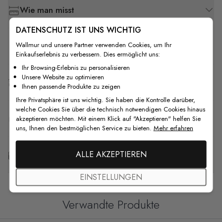
Wie man misst
DATENSCHUTZ IST UNS WICHTIG
Wallmur und unsere Partner verwenden Cookies, um Ihr
Wie man installiert
Einkaufserlebnis zu verbessern. Dies ermöglicht uns:
Ihr Browsing-Erlebnis zu personalisieren
Unsere Website zu optimieren
Versand & Rückgabe
Ihnen passende Produkte zu zeigen
Ihre Privatsphäre ist uns wichtig. Sie haben die Kontrolle darüber,
welche Cookies Sie über die technisch notwendigen Cookies hinaus
F.A.Q
akzeptieren möchten. Mit einem Klick auf "Akzeptieren" helfen Sie
uns, Ihnen den bestmöglichen Service zu bieten.
Mehr erfahren
ALLE AKZEPTIEREN
Kostenlose Anpassung
EINSTELLUNGEN
Verwandte Produkte