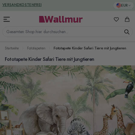
Zum Inhalt springen
GREENGUARD ZERTIFIZIERT
EUR
VERSANDKOSTENFREI
Meine Favo
Ware
Gesamten Shop hier durchsuchen...
Startseite
Fototapeten
Fototapete Kinder Safari Tiere mit Jungtieren
Fototapete Kinder Safari Tiere mit Jungtieren