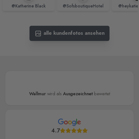
@Katherine Black
@SofsboutiqueHotel
@heykatie
alle kundenfotos ansehen
Wallmur
wird als
Ausgezeichnet
bewertet
4.7