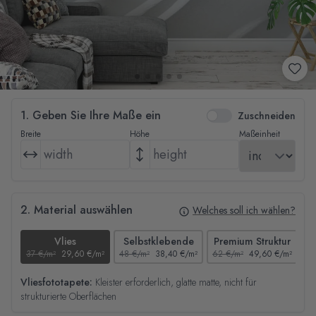
1. Geben Sie Ihre Maße ein
Zuschneiden
Breite
Höhe
Maßeinheit
2. Material auswählen
Welches soll ich wählen?
Vlies
Selbstklebende
Premium Struktur
37 €/m²
29,60 €/m²
48 €/m²
38,40 €/m²
62 €/m²
49,60 €/m²
44
Vliesfototapete:
Kleister erforderlich, glatte matte, nicht für
strukturierte Oberflächen