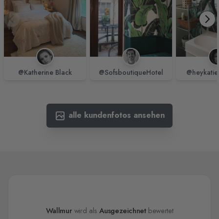
@Katherine Black
@SofsboutiqueHotel
@heykatie
alle kundenfotos ansehen
Wallmur
wird als
Ausgezeichnet
bewertet