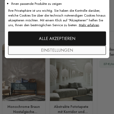
Ihnen passende Produkte zu zeigen
Ihre Privatsphäre ist uns wichtig. Sie haben die Kontrolle darüber,
welche Cookies Sie über die technisch notwendigen Cookies hinaus
akzeptieren möchten. Mit einem Klick auf "Akzeptieren" helfen Sie
Verwandte Produkte
uns, Ihnen den bestmöglichen Service zu bieten.
Mehr erfahren
ALLE AKZEPTIEREN
Nordis
EINSTELLUNGEN
Welle
37 €/m
Monochrome Braun
Abstrakte Fototapete
Nostalgische
mit Korridor und