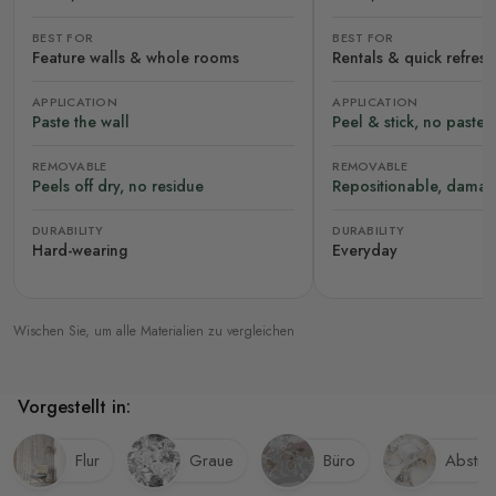
BEST FOR
BEST FOR
Feature walls & whole rooms
Rentals & quick refres
APPLICATION
APPLICATION
Paste the wall
Peel & stick, no paste
REMOVABLE
REMOVABLE
Peels off dry, no residue
Repositionable, damag
DURABILITY
DURABILITY
Hard-wearing
Everyday
Wischen Sie, um alle Materialien zu vergleichen
Vorgestellt in:
Flur
Graue
Büro
Abstrak