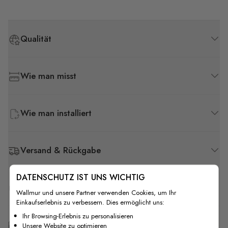
Qualität
Wie man misst
Wie man installiert
Versand & Rückgabe
DATENSCHUTZ IST UNS WICHTIG
F.A.Q
Wallmur und unsere Partner verwenden Cookies, um Ihr
Einkaufserlebnis zu verbessern. Dies ermöglicht uns:
Ihr Browsing-Erlebnis zu personalisieren
Kostenlose Anpassung
Unsere Website zu optimieren