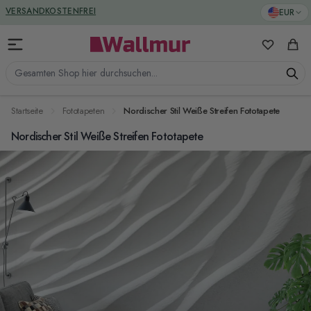
Zum Inhalt springen
GREENGUARD ZERTIFIZIERT
EUR
VERSANDKOSTENFREI
Meine Favo
Ware
Gesamten Shop hier durchsuchen...
Startseite
Fototapeten
Nordischer Stil Weiße Streifen Fototapete
Nordischer Stil Weiße Streifen Fototapete