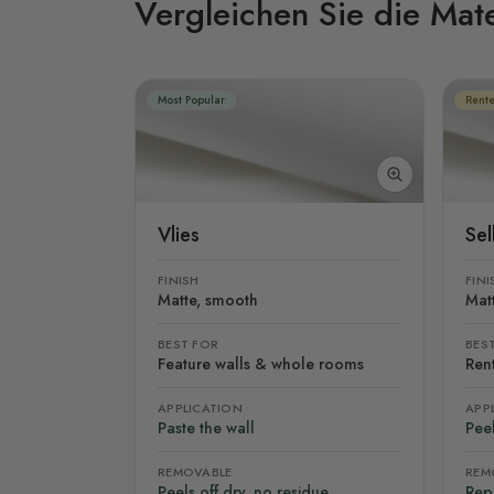
Vergleichen Sie die Mate
Most Popular
Rente
Vlies
Se
FINISH
FINI
Matte, smooth
Mat
BEST FOR
BES
Feature walls & whole rooms
Rent
APPLICATION
APP
Paste the wall
Peel
REMOVABLE
REM
Peels off dry, no residue
Rep