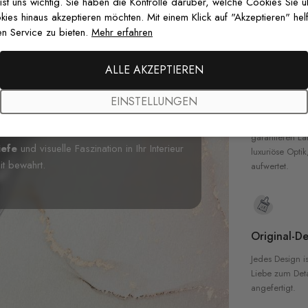
zertifizierten T
 ist uns wichtig. Sie haben die Kontrolle darüber, welche Cookies Sie 
Sicherheit in 
es hinaus akzeptieren möchten. Mit einem Klick auf "Akzeptieren" helf
n Service zu bieten.
Mehr erfahren
 unserer
3D Look Illustrativer
istische Architektur auf modernes Design
össische Fototapete zeigt eine nahtlose
ALLE AKZEPTIEREN
en blauen Horizont führen und ein
Hochwertig
en. Perfekt für moderne Büros, Flure
EINSTELLUNGEN
Unsere Tapete
ete jeden Raum mit ihrer raffinierten
hochwertigen M
piel von Licht und Schatten machen dieses
garantieren La
iefe
und visuelle Faszination in Ihr Interieur
luxuriöse Optik
it bewahrt.
aufwertet.
Original-De
Jedes Design is
Liebe zum Detai
angefertigt.