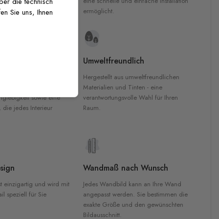
inten für garantierte
eine schnelle und einfache Installation
über die technisch
Innenräumen.
ermöglicht.
en Sie uns, Ihnen
e Materialien
Umweltfreundlich
n werden aus
Hergestellt aus umweltfreundlichen
aterialien gefertigt und
Materialien und Tinten - eine
nglebigkeit sowie eine
verantwortungsvolle Wahl für Ihren
, die jedes Interieur
Raum.
sign
Wandmaß nach Wunsch
t einzigartig und wird mit
Jedes Wandbild kann an Ihre Wand
l speziell für Sie
angepasst werden. Sie bestimmen die
exakte Größe und den gewünschten
Bildausschnitt.