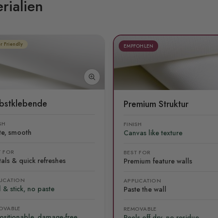
rialien
r Friendly
EMPFOHLEN
lbstklebende
Premium Struktur
SH
FINISH
te, smooth
Canvas like texture
T FOR
BEST FOR
als & quick refreshes
Premium feature walls
LICATION
APPLICATION
 & stick, no paste
Paste the wall
OVABLE
REMOVABLE
ositionable, damage-free
Peels off dry, no residue