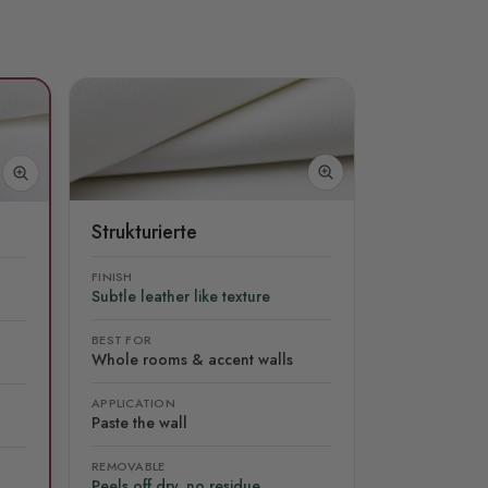
Strukturierte
FINISH
Subtle leather like texture
BEST FOR
Whole rooms & accent walls
APPLICATION
Paste the wall
REMOVABLE
Peels off dry, no residue