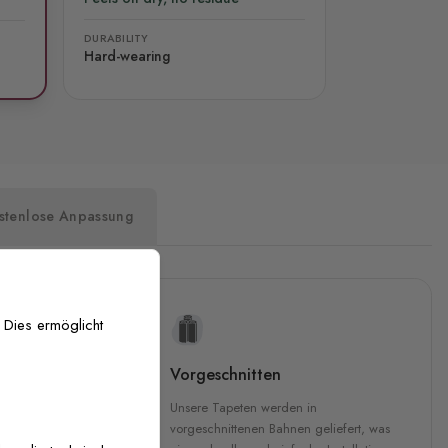
DURABILITY
Hard-wearing
stenlose Anpassung
 Dies ermöglicht
uckqualität
Vorgeschnitten
che Druckqualität.
Unsere Tapeten werden in
 GREENGUARD Gold-
vorgeschnittenen Bahnen geliefert, was