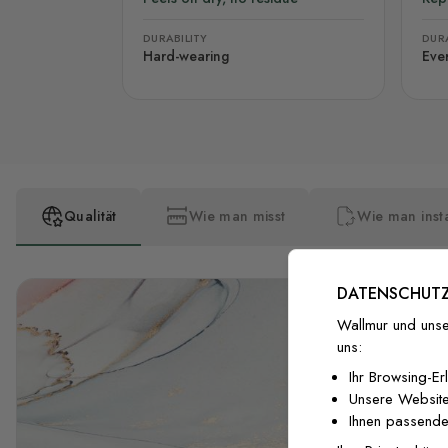
DURABILITY
DURA
Hard-wearing
Eve
Qualität
Wie man misst
Wie man insta
DATENSCHUTZ
Wallmur und unse
uns:
Ihr Browsing-Er
Unsere Website
Ihnen passende