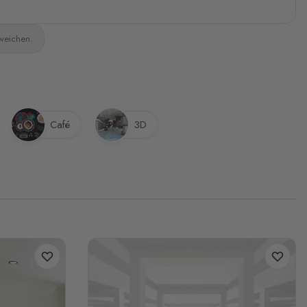
bweichen.
Café
3D