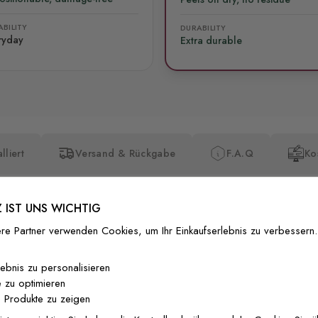
BILITY
DURABILITY
ryday
Extra durable
lliert
Versand & Rückgabe
F.A.Q
Ko
 IST UNS WICHTIG
re Partner verwenden Cookies, um Ihr Einkaufserlebnis zu verbessern.
Premium-Dr
lebnis zu personalisieren
 zu optimieren
Außergewöhnli
 Produkte zu zeigen
Gedruckt mit