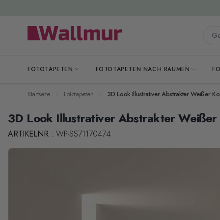
Zum Inhalt springen
Gesa
FOTOTAPETEN
FOTOTAPETEN NACH RÄUMEN
F
Startseite
Fototapeten
3D Look Illustrativer Abstrakter Weißer Ko
3D Look Illustrativer Abstrakter Weißer
ARTIKELNR.:
WP-SS71170474