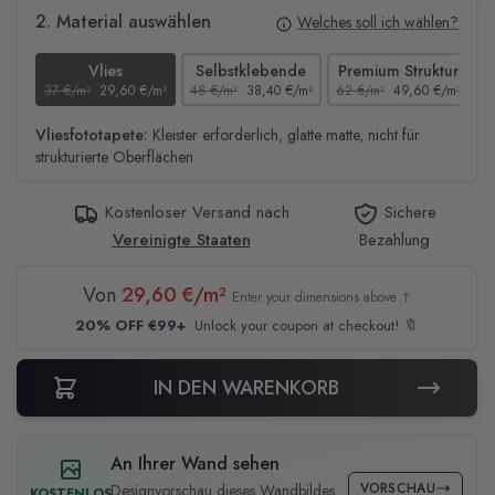
2. Material auswählen
Welches soll ich wählen?
Vlies
Selbstklebende
Premium Struktur
37 €/m²
29,60 €/m²
48 €/m²
38,40 €/m²
62 €/m²
49,60 €/m²
4
Vliesfototapete:
Kleister erforderlich, glatte matte, nicht für
strukturierte Oberflächen
Kostenloser Versand nach
Sichere
Vereinigte Staaten
Bezahlung
Von
29,60 €/m²
Enter your dimensions above ↑
20% OFF €99+
Unlock your coupon at checkout! 🔖
IN DEN WARENKORB
An Ihrer Wand sehen
VORSCHAU
Designvorschau dieses Wandbildes
KOSTENLOS