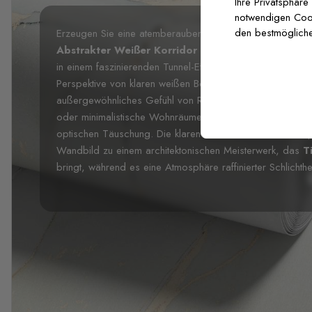
Ihre Privatsphäre
notwendigen Cooki
den bestmögliche
Erzeugen Sie eine atemberaubende Illusion von Tiefe mit
Abstrakter Weißer Korridor Fototapete
, wo minimal
in einem faszinierenden Tunnel-Effekt trifft. Diese zeitgen
Perspektive von klaren weißen Bögen, die zu einem ruhig
außergewöhnliches Gefühl von Raum und Dimension schaff
oder minimalistische Wohnräume, verwandelt diese Fototap
optischen Täuschung. Die klaren Linien und das subtile S
Wandbild zu einem architektonischen Meisterwerk, das
T
bringt, während es eine Atmosphäre raffinierter Schlichthe