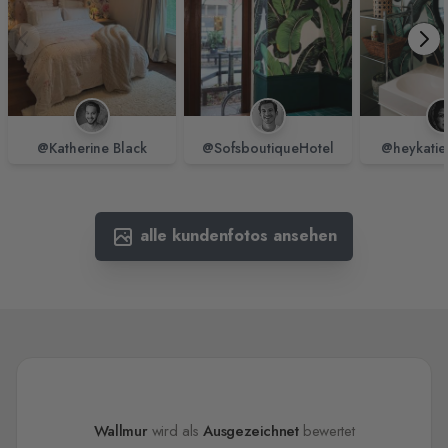
@Katherine Black
@SofsboutiqueHotel
@heykatie
alle kundenfotos ansehen
Wallmur
wird als
Ausgezeichnet
bewertet