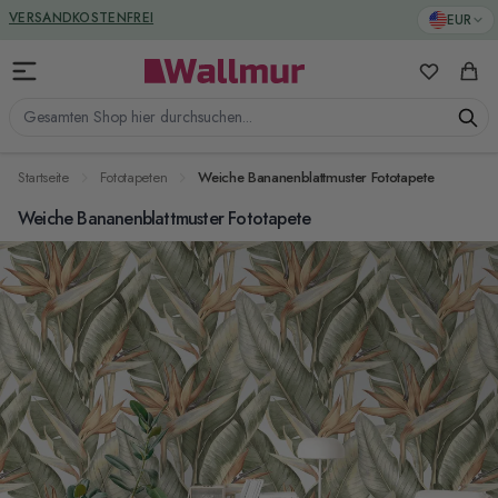
Zum Inhalt springen
GREENGUARD ZERTIFIZIERT
EUR
VERSANDKOSTENFREI
Meine Favo
Ware
Gesamten Shop hier durchsuchen...
Startseite
Fototapeten
Weiche Bananenblattmuster Fototapete
Weiche Bananenblattmuster Fototapete