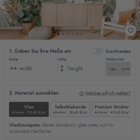
1. Geben Sie Ihre Maße ein
Zuschneiden
Breite
Höhe
Maßeinheit
2. Material auswählen
Welches soll ich wählen?
Vlies
Selbstklebende
Premium Struktur
37 €/m²
29,60 €/m²
48 €/m²
38,40 €/m²
62 €/m²
49,60 €/m²
44
Vliesfototapete:
Kleister erforderlich, glatte matte, nicht für
strukturierte Oberflächen