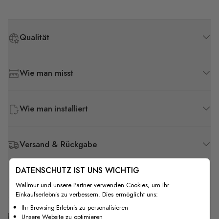
Qualität
Wie man misst
Wie man installiert
Versand & Rückgabe
DATENSCHUTZ IST UNS WICHTIG
F.A.Q
Wallmur und unsere Partner verwenden Cookies, um Ihr
Einkaufserlebnis zu verbessern. Dies ermöglicht uns:
Ihr Browsing-Erlebnis zu personalisieren
Kostenlose Anpassung
Unsere Website zu optimieren