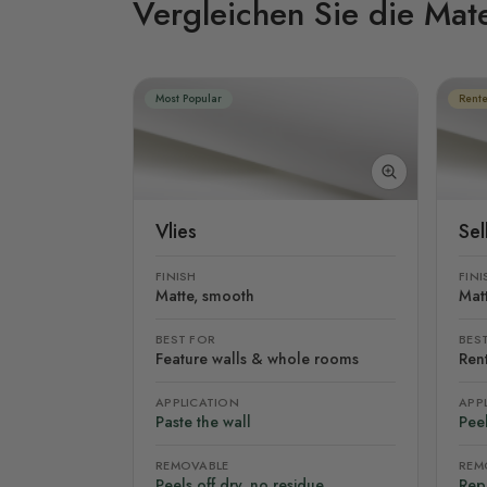
Vergleichen Sie die Mate
Most Popular
Rente
Vlies
Se
FINISH
FINI
Matte, smooth
Mat
BEST FOR
BES
Feature walls & whole rooms
Rent
APPLICATION
APP
Paste the wall
Peel
REMOVABLE
REM
Peels off dry, no residue
Rep