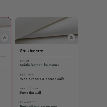
Strukturierte
FINISH
Subtle leather like texture
BEST FOR
Whole rooms & accent walls
APPLICATION
Paste the wall
REMOVABLE
Peels off dry, no residue