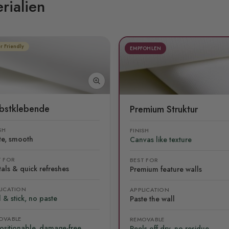
rialien
r Friendly
EMPFOHLEN
lbstklebende
Premium Struktur
SH
FINISH
te, smooth
Canvas like texture
T FOR
BEST FOR
als & quick refreshes
Premium feature walls
LICATION
APPLICATION
 & stick, no paste
Paste the wall
OVABLE
REMOVABLE
ositionable, damage-free
Peels off dry, no residue