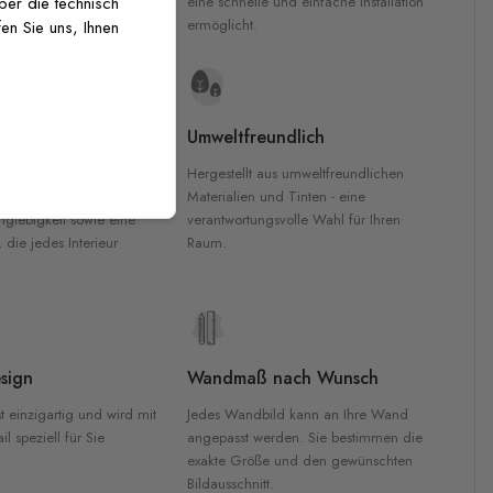
inten für garantierte
eine schnelle und einfache Installation
über die technisch
Innenräumen.
ermöglicht.
en Sie uns, Ihnen
e Materialien
Umweltfreundlich
n werden aus
Hergestellt aus umweltfreundlichen
aterialien gefertigt und
Materialien und Tinten - eine
nglebigkeit sowie eine
verantwortungsvolle Wahl für Ihren
, die jedes Interieur
Raum.
sign
Wandmaß nach Wunsch
t einzigartig und wird mit
Jedes Wandbild kann an Ihre Wand
l speziell für Sie
angepasst werden. Sie bestimmen die
exakte Größe und den gewünschten
Bildausschnitt.