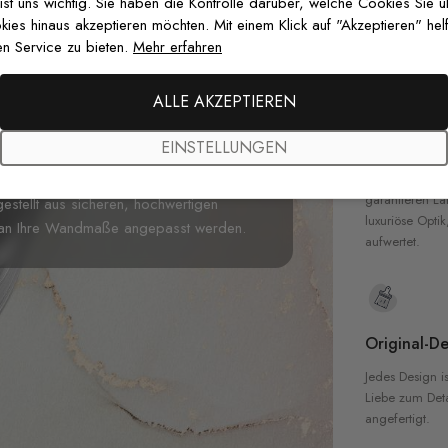
zertifizierten T
 ist uns wichtig. Sie haben die Kontrolle darüber, welche Cookies Sie 
Sicherheit in 
es hinaus akzeptieren möchten. Mit einem Klick auf "Akzeptieren" helf
n Service zu bieten.
Mehr erfahren
erlichen Dschungel mit dieser
ALLE AKZEPTIEREN
r Regenwaldvegetation darstellt.
Hochwertig
 erwachen durch verspielte Aquarell-
EINSTELLUNGEN
Farben schaffen eine anregende
Unsere Tapete
hochwertigen M
pielzimmer oder Schlafzimmer, bietet es
garantieren La
gestellt aus sicheren, hochwertigen
luxuriöse Optik
fekt an Ihre Wandmaße angepasst werden.
aufwertet.
Original-De
Jedes Design is
Liebe zum Detai
angefertigt.