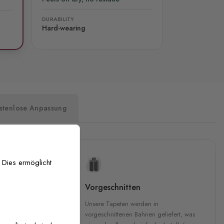
DURABILITY
Hard-wearing
stenlose Anpassung
 Dies ermöglicht
uckqualität
Vorgeschnitten
che Druckqualität.
Unsere Tapeten werden in
 GREENGUARD Gold-
vorgeschnittenen Bahnen geliefert, was