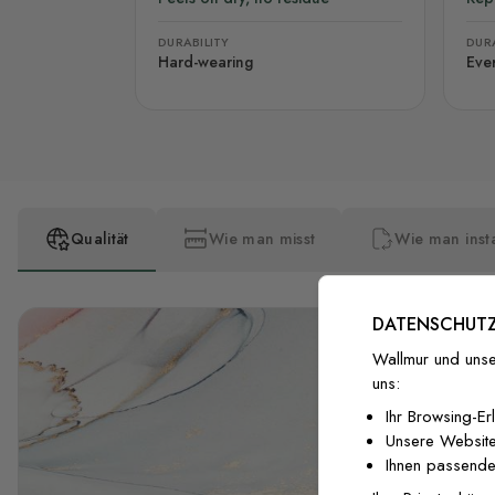
DURABILITY
DURA
Hard-wearing
Eve
Qualität
Wie man misst
Wie man insta
DATENSCHUTZ
Wallmur und unse
uns:
Ihr Browsing-Er
Unsere Website
Ihnen passende