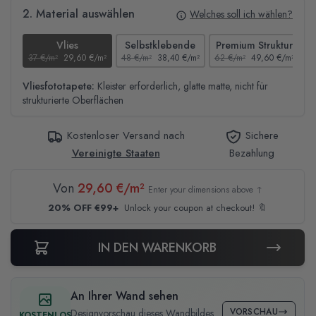
2. Material auswählen
Welches soll ich wählen?
Vlies
Selbstklebende
Premium Struktur
37 €/m²
29,60 €/m²
48 €/m²
38,40 €/m²
62 €/m²
49,60 €/m²
4
Vliesfototapete:
Kleister erforderlich, glatte matte, nicht für
strukturierte Oberflächen
Kostenloser Versand nach
Sichere
Vereinigte Staaten
Bezahlung
Von
29,60 €/m²
Enter your dimensions above ↑
20% OFF €99+
Unlock your coupon at checkout! 🔖
IN DEN WARENKORB
An Ihrer Wand sehen
VORSCHAU
Designvorschau dieses Wandbildes
KOSTENLOS