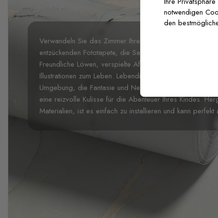
Ihre Privatsphäre
notwendigen Cooki
den bestmögliche
Verwandeln Sie das Zimmer Ihres Kindes in einen abenteu
entzückenden Fototapete, die Safari-Tiere inmitten üppige
Freundliche Löwen, verspielte Affen und bunte Papageien
Illustrationen zum Leben. Lebendige, aber beruhigende 
Umgebung, die Fantasie und Neugierde weckt. Ideal für S
eine reizvolle Kulisse für die Abenteuer Ihres Kindes. Her
Materialien, ist es einfach zu installieren und kann per