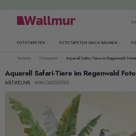
Zum Inhalt springen
Gesa
FOTOTAPETEN
FOTOTAPETEN NACH RÄUMEN
F
Startseite
Fototapeten
Aquarell Safari-Tiere im Regenwald Fotota
Aquarell Safari-Tiere im Regenwald Foto
ARTIKELNR.:
WM-OU000090