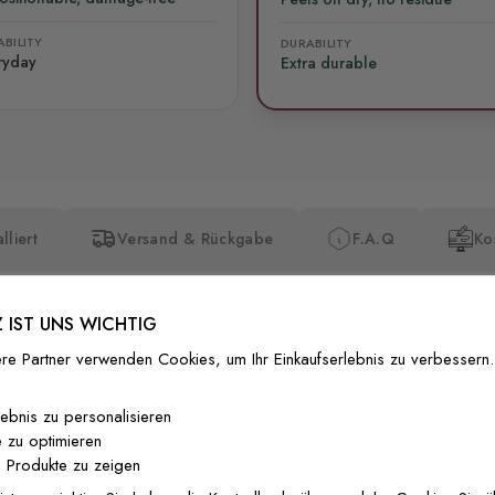
BILITY
DURABILITY
ryday
Extra durable
lliert
Versand & Rückgabe
F.A.Q
Ko
 IST UNS WICHTIG
re Partner verwenden Cookies, um Ihr Einkaufserlebnis zu verbessern.
Premium-Dr
lebnis zu personalisieren
 zu optimieren
Außergewöhnli
 Produkte zu zeigen
Gedruckt mit