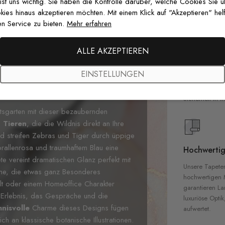
 ist uns wichtig. Sie haben die Kontrolle darüber, welche Cookies Sie 
es hinaus akzeptieren möchten. Mit einem Klick auf "Akzeptieren" helf
n Service zu bieten.
Mehr erfahren
Premium-Dr
ALLE AKZEPTIEREN
Außergewöhnli
EINSTELLUNGEN
Gedruckt mit
zertifizierten T
Sicherheit in 
htsgarten mit dieser bezaubernden
 Tieren
, die die Wildnis direkt an Ihre
nd streifen Zebras und Tiger durch üppige
rallenrosa und traumhaftem Blau eine
Hochwertig
e vereint dramatischen Glanz perfekt mit
Unsere Tapete
äume, die etwas ganz Besonderes
hochwertigen M
lt oder einem Homeoffice Charakter
garantieren La
s Erlebnis, das Gespräche und die
luxuriöse Optik
nisvolle
Charme dieses Designs fügen
aufwertet.
h an klassische botanische Illustrationen.