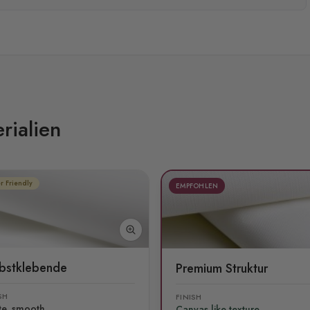
rialien
r Friendly
EMPFOHLEN
lbstklebende
Premium Struktur
SH
FINISH
te, smooth
Canvas like texture