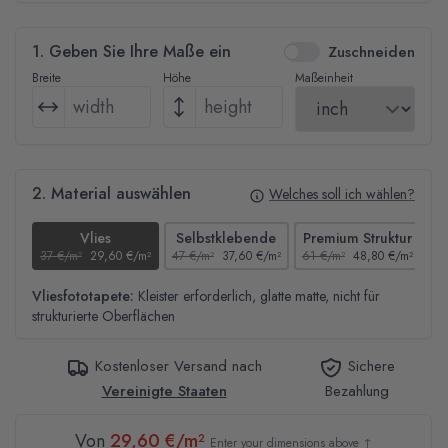
1. Geben Sie Ihre Maße ein
Zuschneiden
Breite
Höhe
Maßeinheit
2. Material auswählen
Welches soll ich wählen?
Vlies
Selbstklebende
Premium Struktur
37 €/m²
29,60 €/m²
47 €/m²
37,60 €/m²
61 €/m²
48,80 €/m²
44
Vliesfototapete:
Kleister erforderlich, glatte matte, nicht für
strukturierte Oberflächen
Kostenloser Versand nach
Sichere
Vereinigte Staaten
Bezahlung
Von
29,60 €/m²
Enter your dimensions above ↑