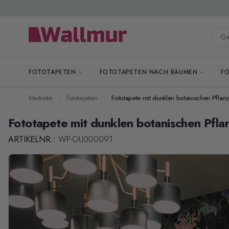
Zum Inhalt springen
Gesa
FOTOTAPETEN
FOTOTAPETEN NACH RÄUMEN
F
Startseite
Fototapeten
Fototapete mit dunklen botanischen Pflan
Fototapete mit dunklen botanischen Pfla
ARTIKELNR.:
WP-OU000091