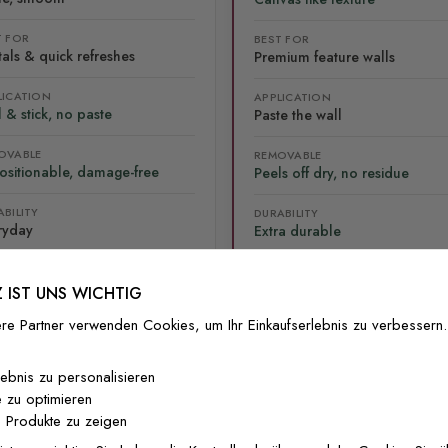
T FOR
BEST FOR
als & quick refreshes
Premium feature walls
LICATION
APPLICATION
 & stick, no paste
Paste the wall
OVABLE
REMOVABLE
ositionable, damage-free
Peels off dry, no residue
BILITY
DURABILITY
ryday
Extra durable
 IST UNS WICHTIG
re Partner verwenden Cookies, um Ihr Einkaufserlebnis zu verbessern.
lebnis zu personalisieren
lliert
Versand & Rückgabe
F.A.Q
Ko
 zu optimieren
 Produkte zu zeigen