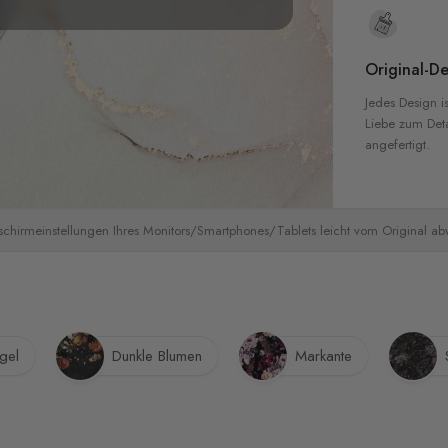
Original-De
Jedes Design is
Liebe zum Detai
angefertigt.
schirmeinstellungen Ihres Monitors/Smartphones/Tablets leicht vom Original a
gel
Dunkle Blumen
Markante