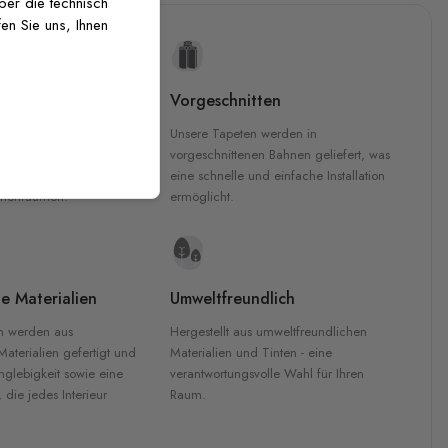
über die technisch
en Sie uns, Ihnen
uckqualität
Vorgeschnitten
che Druckqualität.
Unsere Tapeten werden in
 GREENGUARD Gold-
vorgeschnittenen Bahnen geliefert, was
inten für garantierte
eine schnelle und einfache Installation
Innenräumen.
ermöglicht.
e Materialien
Umweltfreundlich
n werden aus
Hergestellt aus umweltfreundlichen
aterialien gefertigt und
Materialien und Tinten - eine
nglebigkeit sowie eine
verantwortungsvolle Wahl für Ihren
, die jedes Interieur
Raum.