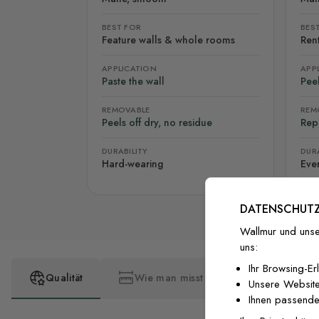
BEST FOR
BES
Feature walls & whole rooms
Rent
APPLICATION
APP
Paste the wall
Peel
REMOVABLE
REM
Peels off dry, no residue
Rep
DURABILITY
DURA
Hard-wearing
Eve
DATENSCHUTZ
Wallmur und unse
uns:
Ihr Browsing-Er
Qualität
Wie man misst
Wie man insta
Unsere Website
Ihnen passende