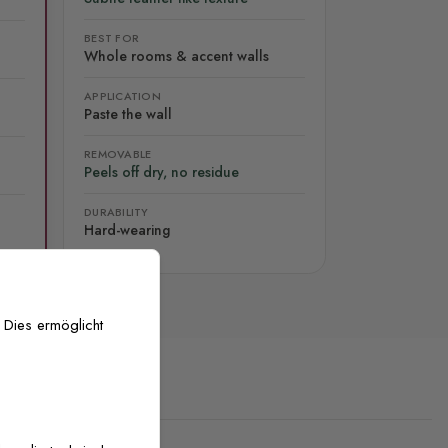
BEST FOR
Whole rooms & accent walls
APPLICATION
Paste the wall
REMOVABLE
Peels off dry, no residue
DURABILITY
Hard-wearing
 Dies ermöglicht
stenlose Anpassung