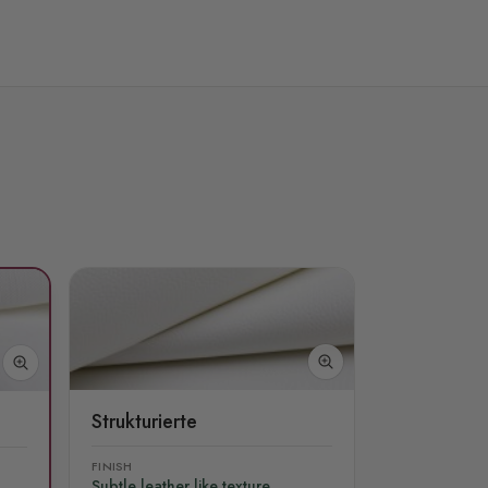
Strukturierte
FINISH
Subtle leather like texture