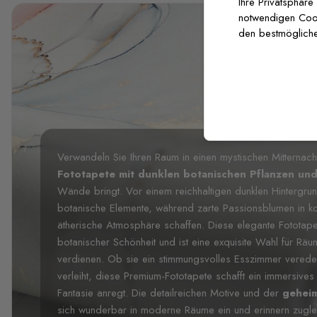
Ihre Privatsphäre
notwendigen Cooki
den bestmögliche
Verwandeln Sie Ihren Raum in einen mystischen Mitternac
Fototapete mit dunklen botanischen Pflanzen und
Wände bringt. Vor einem reichhaltigen dunklen Hintergru
botanische Elemente, während zarte Passionsblumen in ko
ätherische Atmosphäre schaffen. Diese elegante Fototapet
botanischer Schönheit und ist eine exquisite Wahl für R
verdienen. Ob sie ein stimmungsvolles Esszimmer verede
verleiht, diese Premium-Fototapete schafft ein immersive
Fantasie anregt. Die detailreichen Motive und der
geheim
sich wunderbar in moderne Räume ein und erinnern zugleic