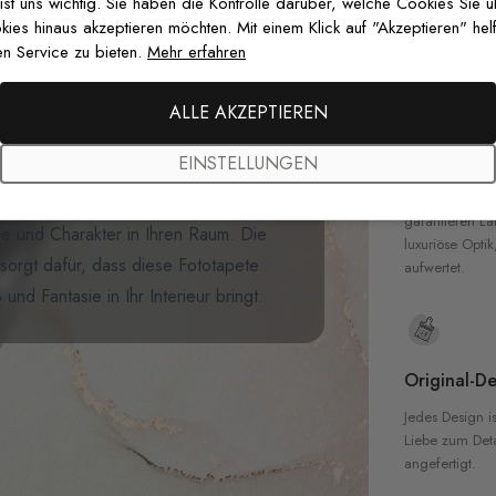
zertifizierten T
 ist uns wichtig. Sie haben die Kontrolle darüber, welche Cookies Sie 
Sicherheit in 
es hinaus akzeptieren möchten. Mit einem Klick auf "Akzeptieren" helf
it unserer
Fototapete Cartoon-
n Service zu bieten.
Mehr erfahren
pete zeigt niedliche Pandas, die
uen Hintergrund und schafft so eine
ALLE AKZEPTIEREN
Hochwertig
 schwebenden weißen Wolken
EINSTELLUNGEN
alistische
Design eine moderne
Unsere Tapete
hochwertigen M
mer oder sogar ein originelles
garantieren La
de und Charakter in Ihren Raum. Die
luxuriöse Optik
orgt dafür, dass diese Fototapete
aufwertet.
und Fantasie in Ihr Interieur bringt.
Original-De
Jedes Design is
Liebe zum Detai
angefertigt.