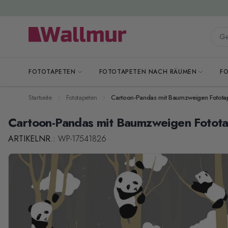
Zum Inhalt springen
Gesa
FOTOTAPETEN
FOTOTAPETEN NACH RÄUMEN
F
Startseite
Fototapeten
Cartoon-Pandas mit Baumzweigen Fotota
Cartoon-Pandas mit Baumzweigen Fotot
ARTIKELNR.:
WP-17541826