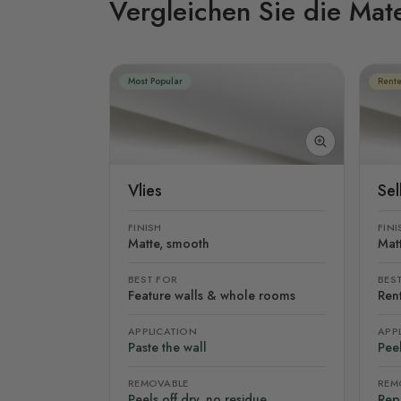
Vergleichen Sie die Mate
Most Popular
Rente
Vlies
Se
FINISH
FINI
Matte, smooth
Mat
BEST FOR
BES
Feature walls & whole rooms
Rent
APPLICATION
APP
Paste the wall
Peel
REMOVABLE
REM
Peels off dry, no residue
Rep