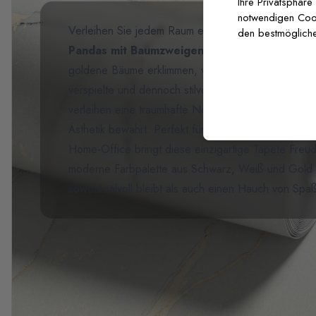
Ihre Privatsphäre
notwendigen Cooki
Verleihen Sie jedem Raum eine spielerische Note m
den bestmögliche
Pandas mit Baumzweigen
. Diese bezaubernde Ta
goldene Bäume erklimmen, vor einem eleganten gra
verspielte und dennoch stilvolle Atmosphäre. Die
verleihen eine traumhafte Note, während das
minim
Ästhetik bewahrt. Perfekt für Kinderzimmer, Babyzim
Home-Office bringt diese einzigartige Tapete Freu
moderne Farbpalette aus Schwarz, Weiß und Gold s
sowohl stilvoll bleibt als auch einen Hauch von Spaß 