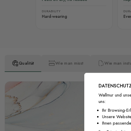
DURABILITY
DURA
Hard-wearing
Eve
Qualität
Wie man misst
Wie man insta
DATENSCHUTZ
Wallmur und unse
uns:
Ihr Browsing-Er
Unsere Website
Ihnen passende