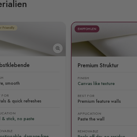
rialien
r Friendly
EMPFOHLEN
lbstklebende
Premium Struktur
SH
FINISH
te, smooth
Canvas like texture
T FOR
BEST FOR
als & quick refreshes
Premium feature walls
LICATION
APPLICATION
 & stick, no paste
Paste the wall
OVABLE
REMOVABLE
ositionable, damage-free
Peels off dry, no residue