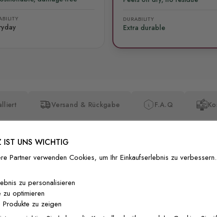
BILITY
DURABILITY
ryday
Extra durable
lliert
Versand & Rückgabe
F.A.Q
Ko
 IST UNS WICHTIG
re Partner verwenden Cookies, um Ihr Einkaufserlebnis zu verbessern.
Premium-Dr
lebnis zu personalisieren
 zu optimieren
Außergewöhnli
 Produkte zu zeigen
Gedruckt mit