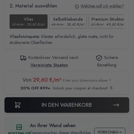
2. Material auswählen
Welches soll ich wählen?
Vlies
Selbstklebende
Premium Struktur
37 €/m²
29,60 €/m²
48 €/m²
38,40 €/m²
62 €/m²
49,60 €/m²
4
Vliesfototapete:
Kleister erforderlich, glatte matte, nicht für
strukturierte Oberflächen
Kostenloser Versand nach
Sichere
Vereinigte Staaten
Bezahlung
Von
29,60 €/m²
Enter your dimensions above ↑
20% OFF €99+
Unlock your coupon at checkout! 🔖
IN DEN WARENKORB
An Ihrer Wand sehen
VORSCHAU
Designvorschau dieses Wandbildes
KOSTENLOS