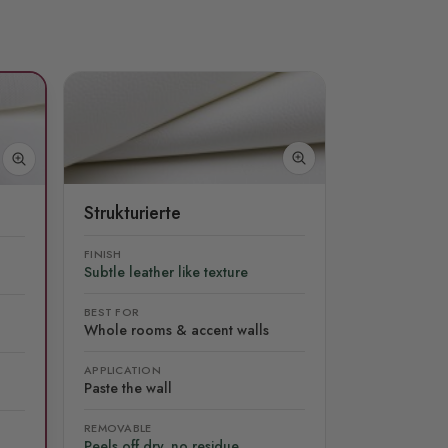
Strukturierte
FINISH
Subtle leather like texture
BEST FOR
Whole rooms & accent walls
APPLICATION
Paste the wall
REMOVABLE
Peels off dry, no residue