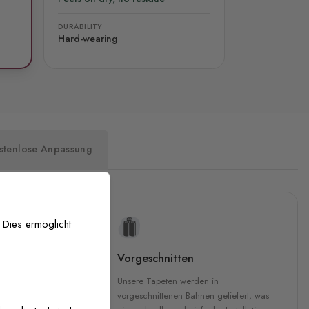
DURABILITY
Hard-wearing
stenlose Anpassung
 Dies ermöglicht
uckqualität
Vorgeschnitten
che Druckqualität.
Unsere Tapeten werden in
 GREENGUARD Gold-
vorgeschnittenen Bahnen geliefert, was