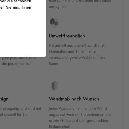
inten für garantierte
eine schnelle und einfache Installation
über die technisch
Innenräumen.
ermöglicht.
en Sie uns, Ihnen
e Materialien
Umweltfreundlich
n werden aus
Hergestellt aus umweltfreundlichen
aterialien gefertigt und
Materialien und Tinten - eine
nglebigkeit sowie eine
verantwortungsvolle Wahl für Ihren
, die jedes Interieur
Raum.
sign
Wandmaß nach Wunsch
t einzigartig und wird mit
Jedes Wandbild kann an Ihre Wand
l speziell für Sie
angepasst werden. Sie bestimmen die
exakte Größe und den gewünschten
Bildausschnitt.