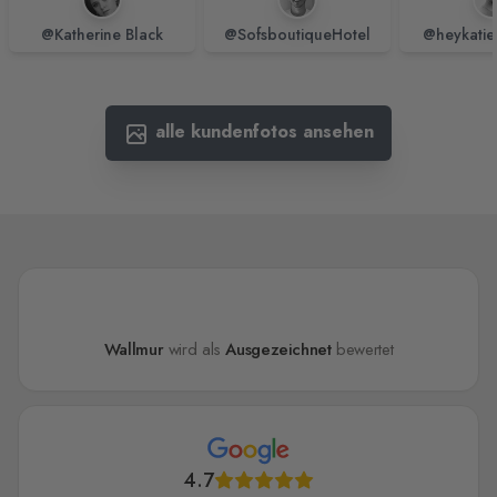
@Katherine Black
@SofsboutiqueHotel
@heykatie
alle kundenfotos ansehen
Wallmur
wird als
Ausgezeichnet
bewertet
4.7