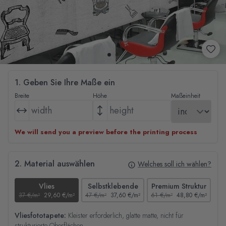
1. Geben Sie Ihre Maße ein
Breite
Höhe
Maßeinheit
We will send you a preview before the printing process
2. Material auswählen
Welches soll ich wählen?
Vlies
Selbstklebende
Premium Struktur
37 €/m²
29,60 €/m²
47 €/m²
37,60 €/m²
61 €/m²
48,80 €/m²
44
Vliesfototapete:
Kleister erforderlich, glatte matte, nicht für
strukturierte Oberflächen