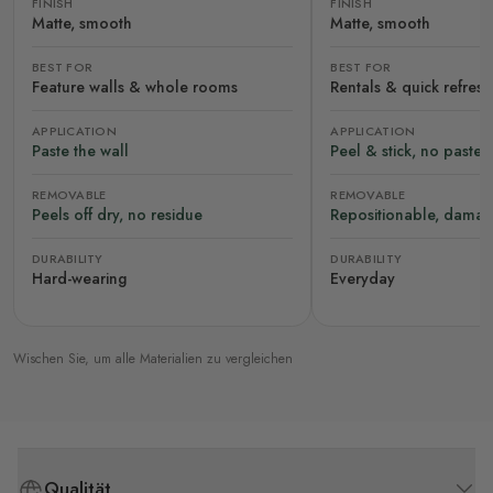
FINISH
FINISH
Matte, smooth
Matte, smooth
BEST FOR
BEST FOR
Feature walls & whole rooms
Rentals & quick refres
APPLICATION
APPLICATION
Paste the wall
Peel & stick, no paste
REMOVABLE
REMOVABLE
Peels off dry, no residue
Repositionable, damag
DURABILITY
DURABILITY
Hard-wearing
Everyday
Wischen Sie, um alle Materialien zu vergleichen
Qualität