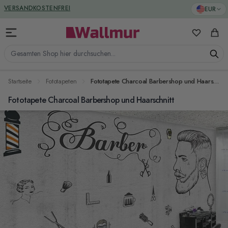
Zum Inhalt springen
GREENGUARD ZERTIFIZIERT
EUR
VERSANDKOSTENFREI
Meine Favo
Ware
Gesamten Shop hier durchsuchen...
Startseite
Fototapeten
Fototapete Charcoal Barbershop und Haarschnitt
Fototapete Charcoal Barbershop und Haarschnitt