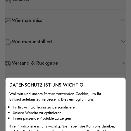
Wie man misst
Wie man installiert
Versand & Rückgabe
F.A.Q
DATENSCHUTZ IST UNS WICHTIG
Wallmur und unsere Partner verwenden Cookies, um Ihr
Einkaufserlebnis zu verbessern. Dies ermöglicht uns:
Kostenlose Anpassung
Ihr Browsing-Erlebnis zu personalisieren
Unsere Website zu optimieren
Ihnen passende Produkte zu zeigen
Ihre Privatsphäre ist uns wichtig. Sie haben die Kontrolle darüber,