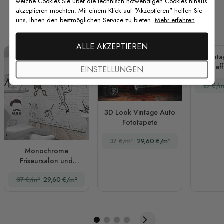
welche Cookies Sie über die technisch notwendigen Cookies hinaus
Verwandte Produkte
akzeptieren möchten. Mit einem Klick auf "Akzeptieren" helfen Sie
uns, Ihnen den bestmöglichen Service zu bieten.
Mehr erfahren
ALLE AKZEPTIEREN
Vinta
Graff
EINSTELLUNGEN
Fo
37 €/m
3D Look Vintage Auto
Fototapete
37 €/m²
29,60 €/m²
Monochrome
Friseursalon und
Haarschnitt
37 €/m²
29,60 €/m²
Fototapete