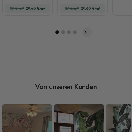
Fototapete
Hortensienblüten und
37 €/m²
29,60 €/m²
37 €/m²
29,60 €/m²
Schmetterlingen
Von unseren Kunden