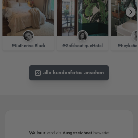
@Katherine Black
@SofsboutiqueHotel
@heykatie
alle kundenfotos ansehen
Wallmur
wird als
Ausgezeichnet
bewertet