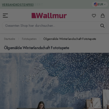
Zum Inhalt springen
GREENGUARD ZERTIFIZIERT
EUR
Meine Favo
Ware
Gesamten Shop hier durchsuchen...
Startseite
Fototapeten
Ölgemälde Winterlandschaft Fototapete
Ölgemälde Winterlandschaft Fototapete