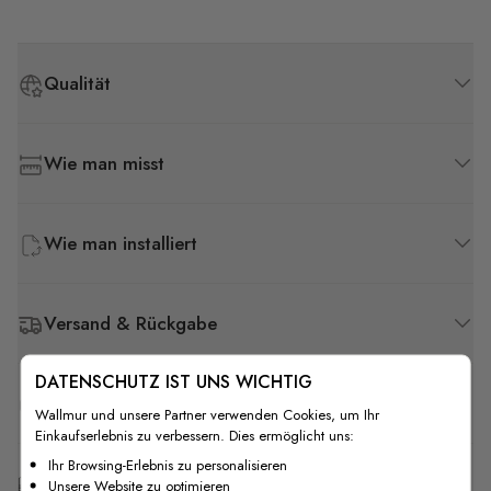
Qualität
Wie man misst
Wie man installiert
Versand & Rückgabe
DATENSCHUTZ IST UNS WICHTIG
F.A.Q
Wallmur und unsere Partner verwenden Cookies, um Ihr
Einkaufserlebnis zu verbessern. Dies ermöglicht uns:
Ihr Browsing-Erlebnis zu personalisieren
Kostenlose Anpassung
Unsere Website zu optimieren