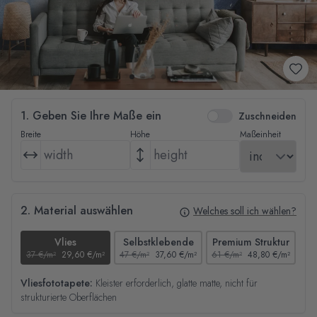
1. Geben Sie Ihre Maße ein
Zuschneiden
Breite
Höhe
Maßeinheit
2. Material auswählen
Welches soll ich wählen?
Vlies
Selbstklebende
Premium Struktur
37 €/m²
29,60 €/m²
47 €/m²
37,60 €/m²
61 €/m²
48,80 €/m²
44
Vliesfototapete:
Kleister erforderlich, glatte matte, nicht für
strukturierte Oberflächen