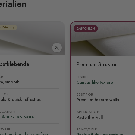
rialien
r Friendly
EMPFOHLEN
lbstklebende
Premium Struktur
SH
FINISH
te, smooth
Canvas like texture
T FOR
BEST FOR
als & quick refreshes
Premium feature walls
LICATION
APPLICATION
 & stick, no paste
Paste the wall
OVABLE
REMOVABLE
ositionable, damage-free
Peels off dry, no residue