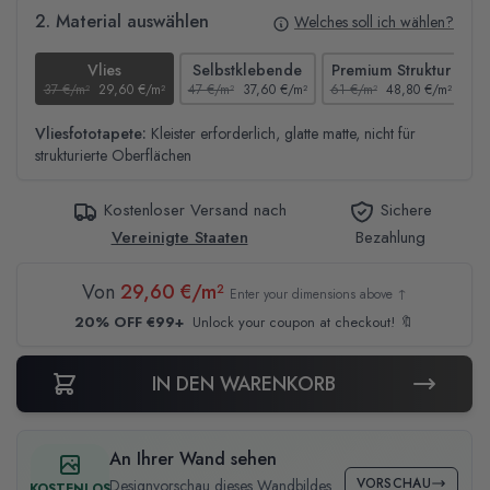
2. Material auswählen
Welches soll ich wählen?
Vlies
Selbstklebende
Premium Struktur
37 €/m²
29,60 €/m²
47 €/m²
37,60 €/m²
61 €/m²
48,80 €/m²
44
Vliesfototapete:
Kleister erforderlich, glatte matte, nicht für
strukturierte Oberflächen
Kostenloser Versand nach
Sichere
Vereinigte Staaten
Bezahlung
Von
29,60 €/m²
Enter your dimensions above ↑
20% OFF €99+
Unlock your coupon at checkout! 🔖
IN DEN WARENKORB
An Ihrer Wand sehen
VORSCHAU
Designvorschau dieses Wandbildes
KOSTENLOS