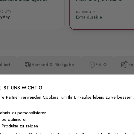
BILITY
DURABILITY
ryday
Extra durable
lliert
Versand & Rückgabe
F.A.Q
Ko
 IST UNS WICHTIG
re Partner verwenden Cookies, um Ihr Einkaufserlebnis zu verbessern.
Premium-Dr
lebnis zu personalisieren
 zu optimieren
Außergewöhnli
 Produkte zu zeigen
Gedruckt mit