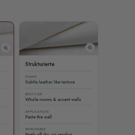
Strukturierte
FINISH
Subtle leather like texture
BEST FOR
Whole rooms & accent walls
APPLICATION
Paste the wall
REMOVABLE
Peels off dry, no residue