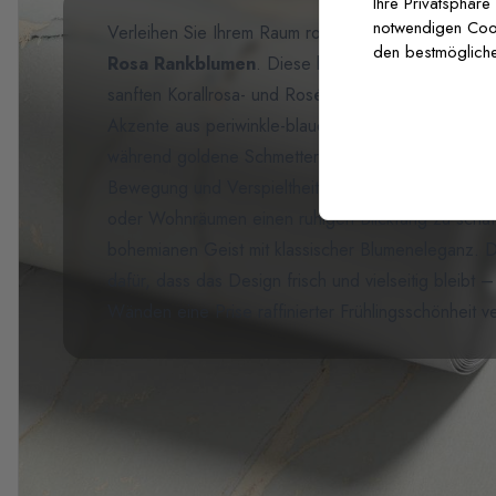
Ihre Privatsphäre
notwendigen Cooki
Verleihen Sie Ihrem Raum romantischen Gartenzaub
den bestmögliche
Rosa Rankblumen
. Diese bezaubernde Fototapet
sanften Korallrosa- und Rosétönen, die an filigranen
Akzente aus periwinkle-blauen Blättern und dezente
während goldene Schmetterlinge zwischen den Blu
Bewegung und Verspieltheit hinzufügen. Perfekt, u
oder Wohnräumen einen ruhigen Blickfang zu schaff
bohemianen Geist mit klassischer Blumeneleganz. D
dafür, dass das Design frisch und vielseitig bleibt –
Wänden eine Prise raffinierter Frühlingsschönheit v