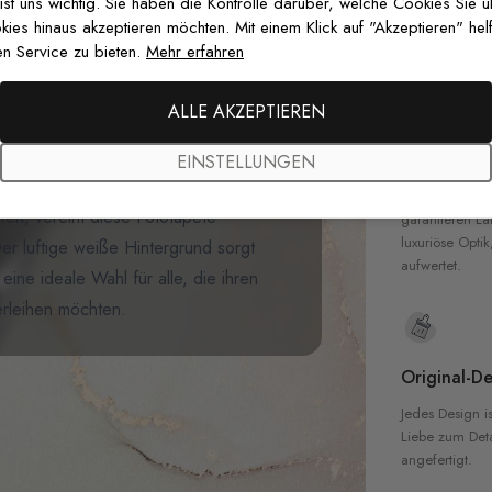
zertifizierten T
 ist uns wichtig. Sie haben die Kontrolle darüber, welche Cookies Sie 
Sicherheit in 
es hinaus akzeptieren möchten. Mit einem Klick auf "Akzeptieren" helf
er mit unserer
Boho-Fototapete
n Service zu bieten.
Mehr erfahren
e zeigt zarte
Aquarellblüten
in
 Ranken elegant arrangiert sind.
ALLE AKZEPTIEREN
n violetten Beeren verleihen Tiefe,
Hochwertig
men flattern und dem Design
EINSTELLUNGEN
Unsere Tapete
m in Schlafzimmern, Ankleidezimmern
hochwertigen M
en, vereint diese Fototapete
garantieren La
luxuriöse Optik
er luftige weiße Hintergrund sorgt
aufwertet.
 eine ideale Wahl für alle, die ihren
erleihen möchten.
Original-De
Jedes Design is
Liebe zum Detai
angefertigt.