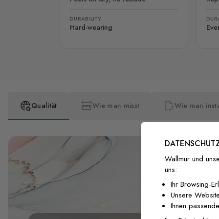
DURABILITY
DURA
Hard-wearing
Eve
Qualität
Wie man misst
Wie man insta
DATENSCHUTZ
Wallmur und unse
uns:
Ihr Browsing-Er
Unsere Website
Ihnen passende