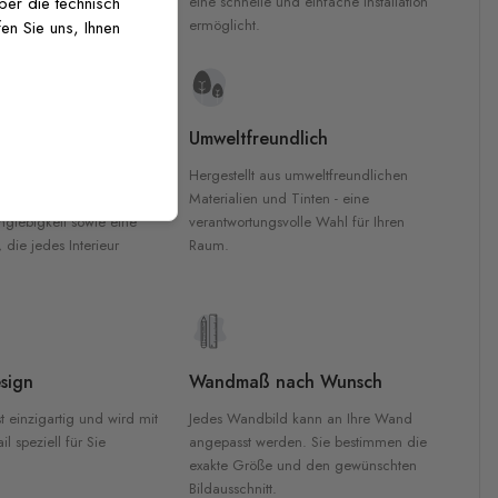
inten für garantierte
eine schnelle und einfache Installation
über die technisch
Innenräumen.
ermöglicht.
en Sie uns, Ihnen
e Materialien
Umweltfreundlich
n werden aus
Hergestellt aus umweltfreundlichen
aterialien gefertigt und
Materialien und Tinten - eine
nglebigkeit sowie eine
verantwortungsvolle Wahl für Ihren
, die jedes Interieur
Raum.
sign
Wandmaß nach Wunsch
t einzigartig und wird mit
Jedes Wandbild kann an Ihre Wand
l speziell für Sie
angepasst werden. Sie bestimmen die
exakte Größe und den gewünschten
Bildausschnitt.