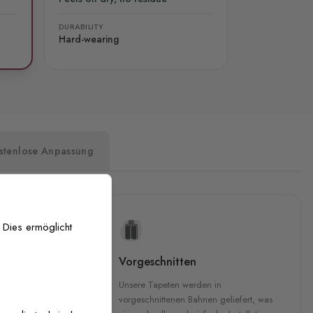
DURABILITY
Hard-wearing
stenlose Anpassung
 Dies ermöglicht
uckqualität
Vorgeschnitten
che Druckqualität.
Unsere Tapeten werden in
 GREENGUARD Gold-
vorgeschnittenen Bahnen geliefert, was