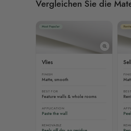
Vergleichen Sie die Mate
Most Popular
Rente
Vlies
Se
FINISH
FINI
Matte, smooth
Mat
BEST FOR
BES
Feature walls & whole rooms
Rent
APPLICATION
APP
Paste the wall
Peel
REMOVABLE
REM
Peels off dry, no residue
Rep