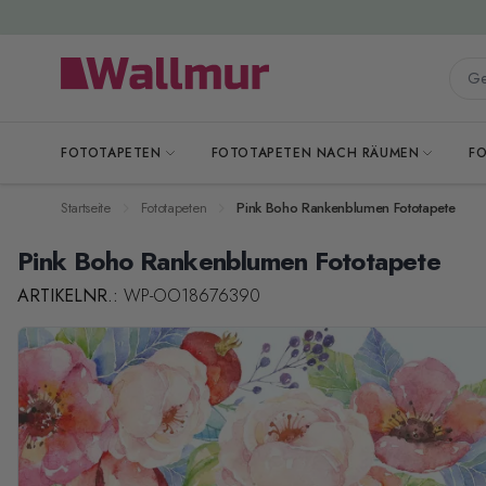
Zum Inhalt springen
Gesa
FOTOTAPETEN
FOTOTAPETEN NACH RÄUMEN
F
Startseite
Fototapeten
Pink Boho Rankenblumen Fototapete
Pink Boho Rankenblumen Fototapete
ARTIKELNR.:
WP-OO18676390