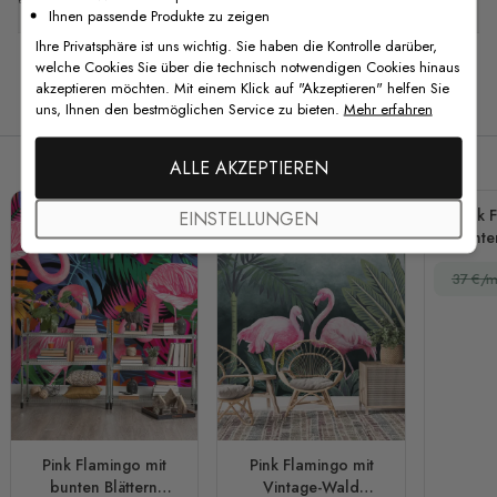
Ihnen passende Produkte zu zeigen
Ihre Privatsphäre ist uns wichtig. Sie haben die Kontrolle darüber,
welche Cookies Sie über die technisch notwendigen Cookies hinaus
akzeptieren möchten. Mit einem Klick auf "Akzeptieren" helfen Sie
Verwandte Produkte
uns, Ihnen den bestmöglichen Service zu bieten.
Mehr erfahren
ALLE AKZEPTIEREN
Pink 
EINSTELLUNGEN
bunte
Blätte
37 €/m
Pink Flamingo mit
Pink Flamingo mit
bunten Blättern
Vintage-Wald