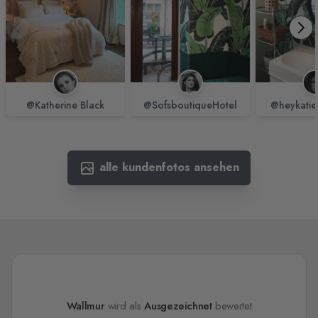
@Katherine Black
@SofsboutiqueHotel
@heykatie
alle kundenfotos ansehen
Wallmur
wird als
Ausgezeichnet
bewertet