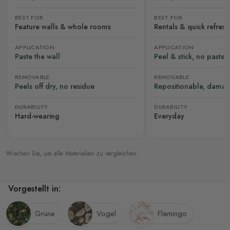
BEST FOR
BEST FOR
Feature walls & whole rooms
Rentals & quick refres
APPLICATION
APPLICATION
Paste the wall
Peel & stick, no paste
REMOVABLE
REMOVABLE
Peels off dry, no residue
Repositionable, damag
DURABILITY
DURABILITY
Hard-wearing
Everyday
Wischen Sie, um alle Materialien zu vergleichen
Vorgestellt in:
Grüne
Vogel
Flamingo