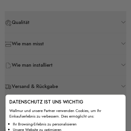
Qualität
Wie man misst
Wie man installiert
Versand & Rückgabe
DATENSCHUTZ IST UNS WICHTIG
F.A.Q
Wallmur und unsere Partner verwenden Cookies, um Ihr
Einkaufserlebnis zu verbessern. Dies ermöglicht uns:
Ihr Browsing-Erlebnis zu personalisieren
Kostenlose Anpassung
Unsere Website zu optimieren