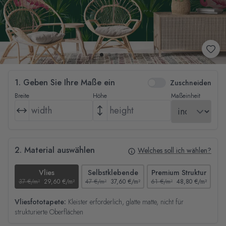
1. Geben Sie Ihre Maße ein
Zuschneiden
Breite
Höhe
Maßeinheit
2. Material auswählen
Welches soll ich wählen?
Vlies
Selbstklebende
Premium Struktur
37 €/m²
29,60 €/m²
47 €/m²
37,60 €/m²
61 €/m²
48,80 €/m²
44
Vliesfototapete:
Kleister erforderlich, glatte matte, nicht für
strukturierte Oberflächen