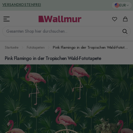
Zum Inhalt springen
GREENGUARD ZERTIFIZIERT
EUR
VERSANDKOSTENFREI
Meine Favo
Ware
Gesamten Shop hier durchsuchen...
Startseite
Fototapeten
Pink Flamingo in der Tropischen Wald-Fototapete
Pink Flamingo in der Tropischen Wald-Fototapete