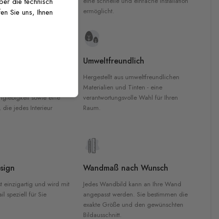
inten für garantierte
eine schnelle und einfache Installation
über die technisch
Innenräumen.
ermöglicht.
en Sie uns, Ihnen
e Materialien
Umweltfreundlich
n werden aus
Hergestellt aus umweltfreundlichen
aterialien gefertigt und
Materialien und Tinten - eine
nglebigkeit sowie eine
verantwortungsvolle Wahl für Ihren
, die jedes Interieur
Raum.
sign
Wandmaß nach Wunsch
t einzigartig und wird mit
Jedes Wandbild kann an Ihre Wand
l speziell für Sie
angepasst werden. Sie bestimmen die
exakte Größe und den gewünschten
Bildausschnitt.