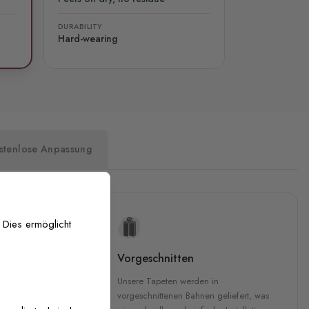
DURABILITY
Hard-wearing
stenlose Anpassung
 Dies ermöglicht
uckqualität
Vorgeschnitten
che Druckqualität.
Unsere Tapeten werden in
 GREENGUARD Gold-
vorgeschnittenen Bahnen geliefert, was