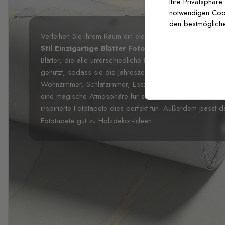
Ihre Privatsphäre
notwendigen Cooki
den bestmögliche
Verleihen Sie Ihrem Raum ein elegantes Aussehen mit u
Stil Einzigartige Blätter Fototapete
. Diese charmant
Blätter, die alle unterschiedliche Formen haben. Die Far
genutzt, sodass sie die Jahreszeit in Ihr Zuhause bringen.
Wohnzimmer, Schlafzimmer, Esszimmer, Küche und Unter
eine magische Atmosphäre für sich und Ihre Gäste schaf
inspirierte Fototapete dies perfekt tun. Außerdem passt 
Fototapete gut zu Holzdekor-Ideen.