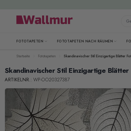
Zum Inhalt springen
Gesa
FOTOTAPETEN
FOTOTAPETEN NACH RÄUMEN
F
Startseite
Fototapeten
Skandinavischer Stil Einzigartige Blätter Fo
Skandinavischer Stil Einzigartige Blätter
ARTIKELNR.:
WP-OO20327387