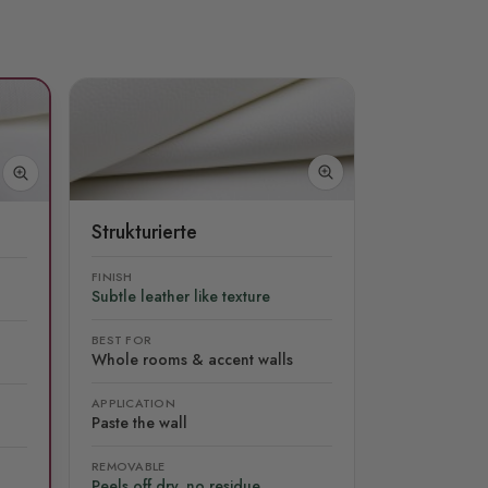
Strukturierte
FINISH
Subtle leather like texture
BEST FOR
Whole rooms & accent walls
APPLICATION
Paste the wall
REMOVABLE
Peels off dry, no residue