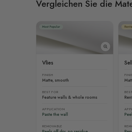
Vergleichen Sie die Mate
Most Popular
Rente
Vlies
Se
FINISH
FINI
Matte, smooth
Mat
BEST FOR
BES
Feature walls & whole rooms
Rent
APPLICATION
APP
Paste the wall
Peel
REMOVABLE
REM
Peels off dry, no residue
Rep