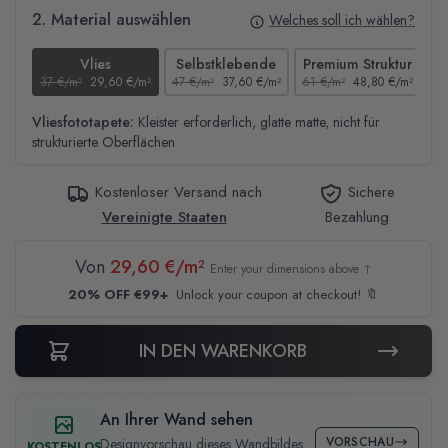
2. Material auswählen
Welches soll ich wählen?
Vlies
Selbstklebende
Premium Struktur
37 €/m²
29,60 €/m²
47 €/m²
37,60 €/m²
61 €/m²
48,80 €/m²
44
Vliesfototapete:
Kleister erforderlich, glatte matte, nicht für
strukturierte Oberflächen
Kostenloser Versand nach
Sichere
Vereinigte Staaten
Bezahlung
Von
29,60 €/m²
Enter your dimensions above ↑
20% OFF €99+
Unlock your coupon at checkout! 🔖
IN DEN WARENKORB
An Ihrer Wand sehen
VORSCHAU
Designvorschau dieses Wandbildes
KOSTENLOS