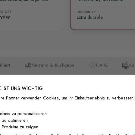
BILITY
DURABILITY
ryday
Extra durable
lliert
Versand & Rückgabe
F.A.Q
Ko
 IST UNS WICHTIG
re Partner verwenden Cookies, um Ihr Einkaufserlebnis zu verbessern.
Premium-Dr
lebnis zu personalisieren
 zu optimieren
Außergewöhnli
 Produkte zu zeigen
Gedruckt mit