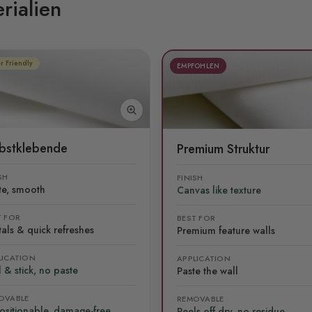
rialien
r Friendly
EMPFOHLEN
lbstklebende
Premium Struktur
SH
FINISH
te, smooth
Canvas like texture
T FOR
BEST FOR
als & quick refreshes
Premium feature walls
LICATION
APPLICATION
 & stick, no paste
Paste the wall
OVABLE
REMOVABLE
ositionable, damage-free
Peels off dry, no residue