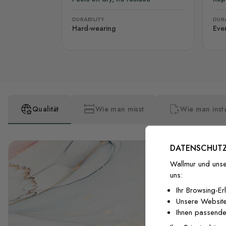
DURABILITY
DURA
Hard-wearing
Eve
Qualität
Wie man misst
Wie man insta
DATENSCHUTZ
Wallmur und unse
uns:
Ihr Browsing-Er
Unsere Website
Ihnen passende