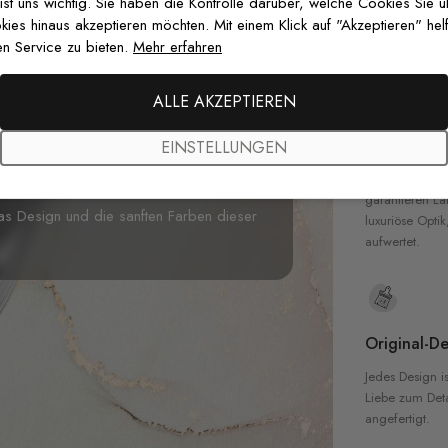
zertifizierten T
 ist uns wichtig. Sie haben die Kontrolle darüber, welche Cookies Sie 
Sicherheit in 
es hinaus akzeptieren möchten. Mit einem Klick auf "Akzeptieren" helf
n Service zu bieten.
Mehr erfahren
nserer wunderschönen
Skandinavischer
e Fototapete zeigt atemberaubende
ALLE AKZEPTIEREN
ben der
Herbstsaison
werden intensiv
Hochwertig
 Die hellbraunen Blätter sehen in einem
EINSTELLUNGEN
Unsere Tapete
haltungsraum wunderbar aus. Wenn Sie
hochwertigen M
fen möchten, wird unsere von der Natur
garantieren La
das Design und die sanften Farben dieser
luxuriöse Optik
aufwertet.
Original-De
Jedes Design is
Liebe zum Detai
angefertigt.