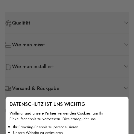
Qualität
Wie man misst
Wie man installiert
Versand & Rückgabe
DATENSCHUTZ IST UNS WICHTIG
F.A.Q
Wallmur und unsere Partner verwenden Cookies, um Ihr
Einkaufserlebnis zu verbessern. Dies ermöglicht uns:
Ihr Browsing-Erlebnis zu personalisieren
Kostenlose Anpassung
Unsere Website zu optimieren