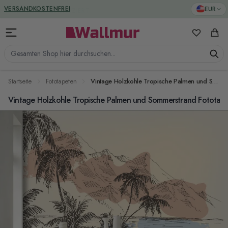
Zum Inhalt springen
GREENGUARD ZERTIFIZIERT
EUR
Meine Favo
Ware
Gesamten Shop hier durchsuchen...
Startseite
Fototapeten
Vintage Holzkohle Tropische Palmen und Sommerstrand Fototapete
Vintage Holzkohle Tropische Palmen und Sommerstrand Fototap