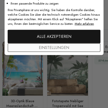
Ihnen passende Produkte zu zeigen
Ihre Privatsphäre ist uns wichtig. Sie haben die Kontrolle darüber,
welche Cookies Sie über die technisch notwendigen Cookies hinaus
akzeptieren möchten. Mit einem Klick auf "Akzeptieren" helfen Sie
Verwandte Produkte
uns, Ihnen den bestmöglichen Service zu bieten.
Mehr erfahren
ALLE AKZEPTIEREN
E
EINSTELLUNGEN
Palme
Fo
37 €/m
3D-Optik Blaue
Fototapete Nebliger
Meereslandschaft mit
Tropenwald mit See