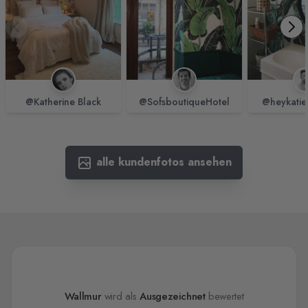
@Katherine Black
@SofsboutiqueHotel
@heykatie
alle kundenfotos ansehen
Wallmur
wird als
Ausgezeichnet
bewertet