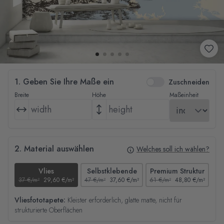
1. Geben Sie Ihre Maße ein
Zuschneiden
Breite
Höhe
Maßeinheit
2. Material auswählen
Welches soll ich wählen?
Vlies
Selbstklebende
Premium Struktur
37 €/m²
29,60 €/m²
47 €/m²
37,60 €/m²
61 €/m²
48,80 €/m²
44
Vliesfototapete:
Kleister erforderlich, glatte matte, nicht für
strukturierte Oberflächen