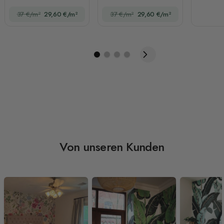
alten Bögen und
37 €/m²
29,60 €/m²
37 €/m²
29,60 €/m²
Palmen Fototapete
Von unseren Kunden