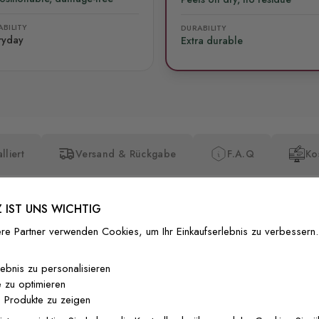
BILITY
DURABILITY
ryday
Extra durable
lliert
Versand & Rückgabe
F.A.Q
Ko
 IST UNS WICHTIG
re Partner verwenden Cookies, um Ihr Einkaufserlebnis zu verbessern.
Premium-Dr
lebnis zu personalisieren
 zu optimieren
Außergewöhnli
 Produkte zu zeigen
Gedruckt mit