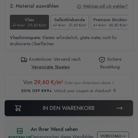
2. Material auswählen
Welches soll ich wählen?
Vlies
Selbstklebende
Premium Struktur
37 €/m²
29,60 €/m²
47 €/m²
37,60 €/m²
61 €/m²
48,80 €/m²
44
Vliesfototapete:
Kleister erforderlich, glatte matte, nicht für
strukturierte Oberflächen
Kostenloser Versand nach
Sichere
Vereinigte Staaten
Bezahlung
Von
29,60 €/m²
Enter your dimensions above ↑
20% OFF €99+
Unlock your coupon at checkout! 🔖
IN DEN WARENKORB
An Ihrer Wand sehen
VORSCHAU
Designvorschau dieses Wandbildes
KOSTENLOS