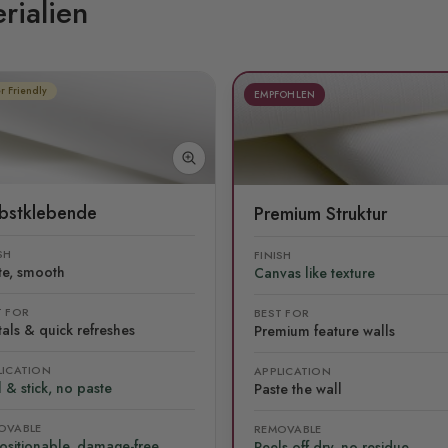
rialien
r Friendly
EMPFOHLEN
lbstklebende
Premium Struktur
SH
FINISH
te, smooth
Canvas like texture
T FOR
BEST FOR
als & quick refreshes
Premium feature walls
LICATION
APPLICATION
 & stick, no paste
Paste the wall
OVABLE
REMOVABLE
ositionable, damage-free
Peels off dry, no residue