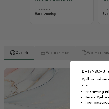
DURABILITY
DURA
Hard-wearing
Eve
Qualität
Wie man misst
Wie man insta
DATENSCHUTZ
Wallmur und unse
uns:
Ihr Browsing-Er
Unsere Website
Ihnen passende