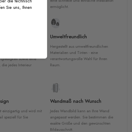
inten für garantierte
eine schnelle und einfache Installation
über die technisch
Innenräumen.
ermöglicht.
en Sie uns, Ihnen
e Materialien
Umweltfreundlich
n werden aus
Hergestellt aus umweltfreundlichen
aterialien gefertigt und
Materialien und Tinten - eine
nglebigkeit sowie eine
verantwortungsvolle Wahl für Ihren
, die jedes Interieur
Raum.
sign
Wandmaß nach Wunsch
t einzigartig und wird mit
Jedes Wandbild kann an Ihre Wand
l speziell für Sie
angepasst werden. Sie bestimmen die
exakte Größe und den gewünschten
Bildausschnitt.