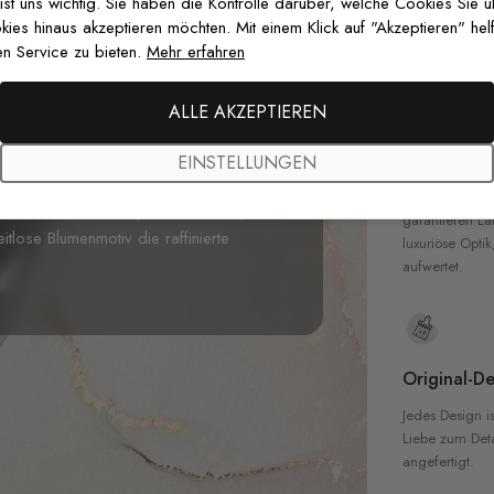
zertifizierten T
 ist uns wichtig. Sie haben die Kontrolle darüber, welche Cookies Sie 
Sicherheit in 
es hinaus akzeptieren möchten. Mit einem Klick auf "Akzeptieren" helf
n Service zu bieten.
Mehr erfahren
nserer
Vintage Pink Blumen
tenblüten in weichen Vintage-Tönen, mit
h anmutig vor einem makellosen weißen
ALLE AKZEPTIEREN
isterhaft mit
Aquarell
-ähnlicher
Hochwertig
 Komposition erzeugt. Salbeigrünes
EINSTELLUNGEN
Unsere Tapete
ails hinzu, während verblasste
hochwertigen M
fen. Perfekt für Hauptschlafzimmer,
garantieren La
tlose Blumenmotiv die raffinierte
luxuriöse Optik
aufwertet.
Original-De
Jedes Design is
Liebe zum Detai
angefertigt.