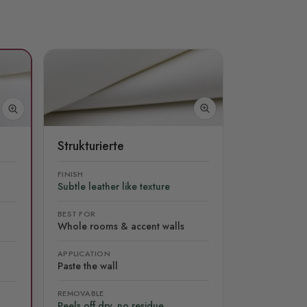
Strukturierte
FINISH
Subtle leather like texture
BEST FOR
Whole rooms & accent walls
APPLICATION
Paste the wall
REMOVABLE
Peels off dry, no residue