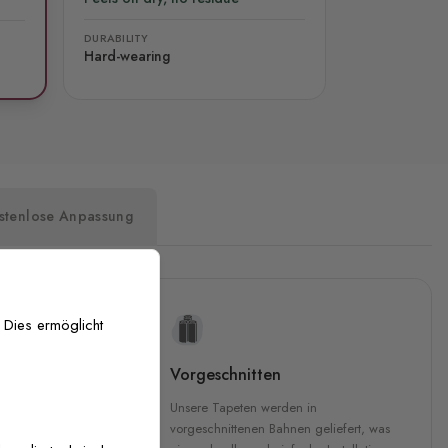
DURABILITY
Hard-wearing
stenlose Anpassung
 Dies ermöglicht
uckqualität
Vorgeschnitten
che Druckqualität.
Unsere Tapeten werden in
 GREENGUARD Gold-
vorgeschnittenen Bahnen geliefert, was