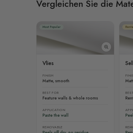
Vergleichen Sie die Mate
Most Popular
Rente
Vlies
Se
FINISH
FINI
Matte, smooth
Mat
BEST FOR
BES
Feature walls & whole rooms
Rent
APPLICATION
APP
Paste the wall
Peel
REMOVABLE
REM
Peels off dry, no residue
Rep