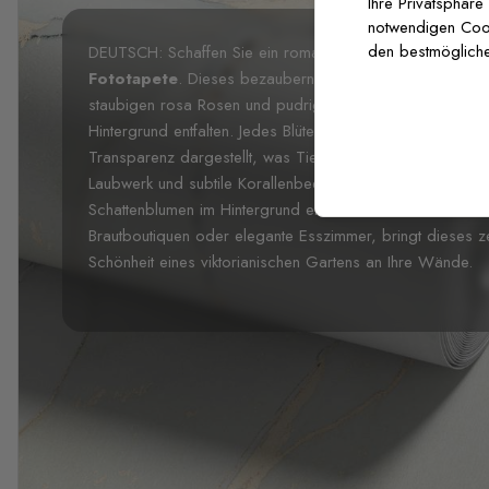
Ihre Privatsphäre
notwendigen Cooki
den bestmögliche
DEUTSCH: Schaffen Sie ein romantisches Refugium mit u
Fototapete
. Dieses bezaubernde Design zeigt zarte Gar
staubigen rosa Rosen und pudrig blauen Blumen, die sic
Hintergrund entfalten. Jedes Blütenblatt und Blattwerk ist me
Transparenz dargestellt, was Tiefe und Bewegung in der
Laubwerk und subtile Korallenbeeren fügen natürliche Det
Schattenblumen im Hintergrund eine ätherische Tiefe schaf
Brautboutiquen oder elegante Esszimmer, bringt dieses zei
Schönheit eines viktorianischen Gartens an Ihre Wände.