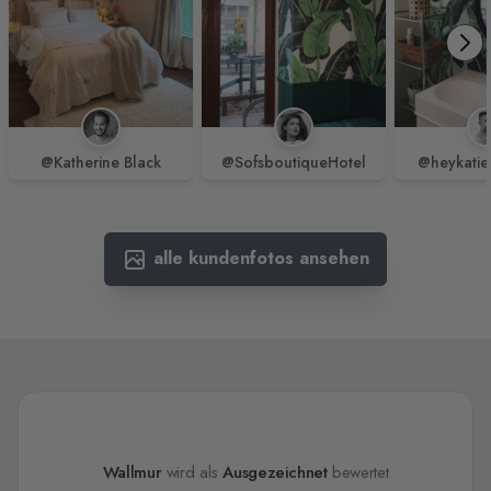
@Katherine Black
@SofsboutiqueHotel
@heykatie
alle kundenfotos ansehen
Wallmur
wird als
Ausgezeichnet
bewertet