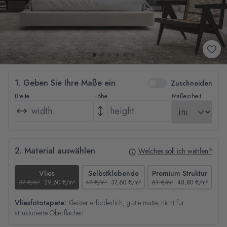
1. Geben Sie Ihre Maße ein
Zuschneiden
Breite
Höhe
Maßeinheit
2. Material auswählen
Welches soll ich wählen?
Vlies
Selbstklebende
Premium Struktur
37 €/m²
29,60 €/m²
47 €/m²
37,60 €/m²
61 €/m²
48,80 €/m²
44
Vliesfototapete:
Kleister erforderlich, glatte matte, nicht für
strukturierte Oberflächen