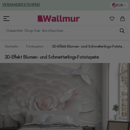
Zum Inhalt springen
GREENGUARD ZERTIFIZIERT
EUR
VERSANDKOSTENFREI
Meine Favo
Ware
Gesamten Shop hier durchsuchen...
Startseite
Fototapeten
3D-Effekt Blumen- und Schmetterlings-Fototapete
3D-Effekt Blumen- und Schmetterlings-Fototapete