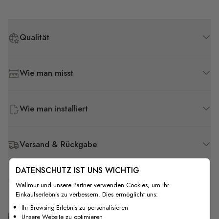
Qualität
Wie man misst
Wie man installiert
Versand & Rückgabe
DATENSCHUTZ IST UNS WICHTIG
F.A.Q
Wallmur und unsere Partner verwenden Cookies, um Ihr
Einkaufserlebnis zu verbessern. Dies ermöglicht uns:
Ihr Browsing-Erlebnis zu personalisieren
Kostenlose Anpassung
Unsere Website zu optimieren