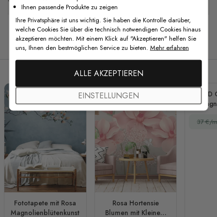
Ihnen passende Produkte zu zeigen
Ihre Privatsphäre ist uns wichtig. Sie haben die Kontrolle darüber,
welche Cookies Sie über die technisch notwendigen Cookies hinaus
akzeptieren möchten. Mit einem Klick auf "Akzeptieren" helfen Sie
Verwandte Produkte
uns, Ihnen den bestmöglichen Service zu bieten.
Mehr erfahren
ALLE AKZEPTIEREN
3D 
EINSTELLUNGEN
Magn
Fo
37 €/m
Fototapete mit Rosa
Rosa Hortensie
Magnolienblütenkunst
Blumen mit Kleinem