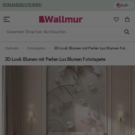
Zum Inhalt springen
GREENGUARD ZERTIFIZIERT
EUR
VERSANDKOSTENFREI
Meine Favo
Ware
Gesamten Shop hier durchsuchen...
Startseite
Fototapeten
3D-Look Blumen mit Perlen Lux Blumen Fototapete
3D-Look Blumen mit Perlen Lux Blumen Fototapete