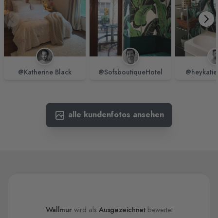
@Katherine Black
@SofsboutiqueHotel
@heykatie
alle kundenfotos ansehen
Wallmur
wird als
Ausgezeichnet
bewertet