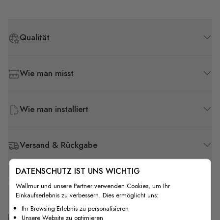
Qualität
Wie man misst
Wie man installiert
Versand & Rückgabe
DATENSCHUTZ IST UNS WICHTIG
F.A.Q
Wallmur und unsere Partner verwenden Cookies, um Ihr
Einkaufserlebnis zu verbessern. Dies ermöglicht uns:
Ihr Browsing-Erlebnis zu personalisieren
Kostenlose Anpassung
Unsere Website zu optimieren