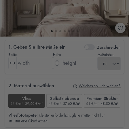
1. Geben Sie Ihre Maße ein
Zuschneiden
Breite
Höhe
Maßeinheit
2. Material auswählen
Welches soll ich wählen?
Vlies
Selbstklebende
Premium Struktur
37 €/m²
29,60 €/m²
47 €/m²
37,60 €/m²
61 €/m²
48,80 €/m²
44
Vliesfototapete:
Kleister erforderlich, glatte matte, nicht für
strukturierte Oberflächen