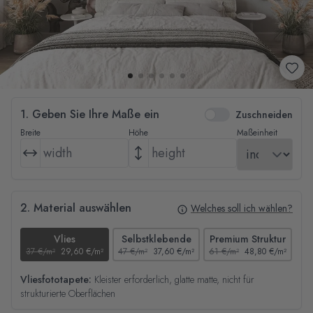
1. Geben Sie Ihre Maße ein
Zuschneiden
Breite
Höhe
Maßeinheit
2. Material auswählen
Welches soll ich wählen?
Vlies
Selbstklebende
Premium Struktur
37 €/m²
29,60 €/m²
47 €/m²
37,60 €/m²
61 €/m²
48,80 €/m²
44
Vliesfototapete:
Kleister erforderlich, glatte matte, nicht für
strukturierte Oberflächen