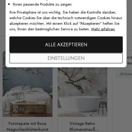
Ihnen passende Produkte zu zeigen
Ihre Privatsphäre ist uns wichtig. Sie haben die Kontrolle darüber,
welche Cookies Sie über die technisch notwendigen Cookies hinaus
akzeptieren möchten. Mit einem Klick auf "Akzeptieren" helfen Sie
Verwandte Produkte
uns, Ihnen den bestmöglichen Service zu bieten.
Mehr erfahren
ALLE AKZEPTIEREN
3D-Loo
EINSTELLUNGEN
Perle
Fo
37 €/m
Fototapete mit Rosa
Vintage Retro
Magnolienblütenkunst
Blumenstrauß