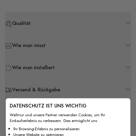
Qualität
Wie man misst
Wie man installiert
Versand & Rückgabe
DATENSCHUTZ IST UNS WICHTIG
F.A.Q
Wallmur und unsere Partner verwenden Cookies, um Ihr
Einkaufserlebnis zu verbessern. Dies ermöglicht uns:
Ihr Browsing-Erlebnis zu personalisieren
Kostenlose Anpassung
Unsere Website zu optimieren