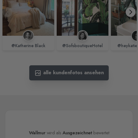
@Katherine Black
@SofsboutiqueHotel
@heykatie
alle kundenfotos ansehen
Wallmur
wird als
Ausgezeichnet
bewertet