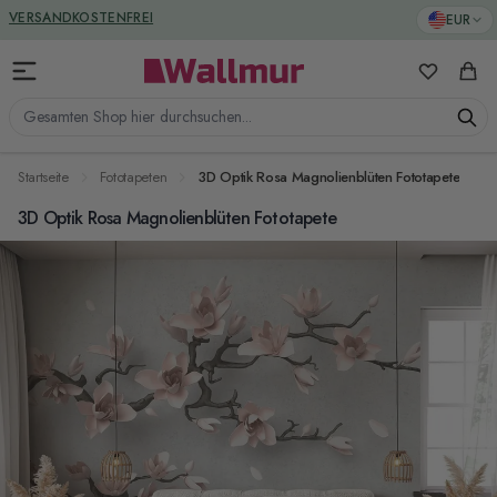
Zum Inhalt springen
GREENGUARD ZERTIFIZIERT
EUR
VERSANDKOSTENFREI
Meine Favo
Ware
Gesamten Shop hier durchsuchen...
Startseite
Fototapeten
3D Optik Rosa Magnolienblüten Fototapete
3D Optik Rosa Magnolienblüten Fototapete