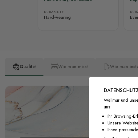
DURABILITY
DURA
Hard-wearing
Eve
Qualität
Wie man misst
Wie man insta
DATENSCHUTZ
Wallmur und unse
uns:
Ihr Browsing-Er
Unsere Website
Ihnen passende