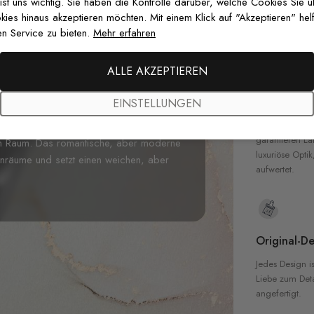
zertifizierten T
 ist uns wichtig. Sie haben die Kontrolle darüber, welche Cookies Sie 
Sicherheit in 
es hinaus akzeptieren möchten. Mit einem Klick auf "Akzeptieren" helf
aradies mit unserer
Fototapete 3D
n Service zu bieten.
Mehr erfahren
uisite
Orchideen
, die anmutig vor einem
 und einen atemberaubenden
ALLE AKZEPTIEREN
 Lila- und Fliedertönen gehalten, mit
Hochwertig
nte Bewegung über die Wand bringen.
EINSTELLUNGEN
en eine Atmosphäre magischer Raffinesse.
Unsere Tapete
hochwertigen M
eähnliche Badezimmer, bringt diese
garantieren La
en Raum. Das romantische, aber moderne
luxuriöse Optik
enräume und setzt einen weichen, aber
aufwertet.
Original-De
Jedes Design is
Liebe zum Detai
angefertigt.