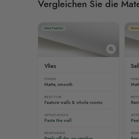
Vergleichen Sie die Mate
Most Popular
Rente
Vlies
Se
FINISH
FINI
Matte, smooth
Mat
BEST FOR
BES
Feature walls & whole rooms
Rent
APPLICATION
APP
Paste the wall
Peel
REMOVABLE
REM
Peels off dry, no residue
Rep