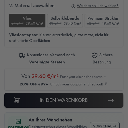
2. Material auswählen
Welches soll ich wählen?
Vlies
Selbstklebende
Premium Struktur
37 €/m²
29,60 €/m²
48 €/m²
38,40 €/m²
62 €/m²
49,60 €/m²
4
Vliesfototapete:
Kleister erforderlich, glatte matte, nicht für
strukturierte Oberflächen
Kostenloser Versand nach
Sichere
Vereinigte Staaten
Bezahlung
Von
29,60 €/m²
Enter your dimensions above ↑
20% OFF €99+
Unlock your coupon at checkout! 🔖
IN DEN WARENKORB
An Ihrer Wand sehen
VORSCHAU
Designvorschau dieses Wandbildes
KOSTENLOS