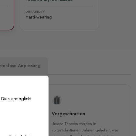
DURABILITY
Hard-wearing
stenlose Anpassung
 Dies ermöglicht
uckqualität
Vorgeschnitten
che Druckqualität.
Unsere Tapeten werden in
 GREENGUARD Gold-
vorgeschnittenen Bahnen geliefert, was