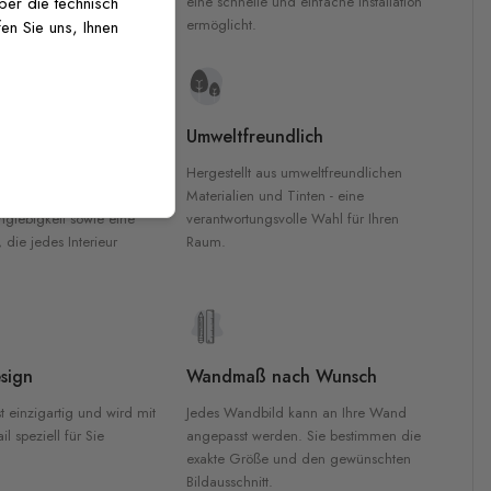
inten für garantierte
eine schnelle und einfache Installation
über die technisch
Innenräumen.
ermöglicht.
en Sie uns, Ihnen
e Materialien
Umweltfreundlich
n werden aus
Hergestellt aus umweltfreundlichen
aterialien gefertigt und
Materialien und Tinten - eine
nglebigkeit sowie eine
verantwortungsvolle Wahl für Ihren
, die jedes Interieur
Raum.
sign
Wandmaß nach Wunsch
t einzigartig und wird mit
Jedes Wandbild kann an Ihre Wand
l speziell für Sie
angepasst werden. Sie bestimmen die
exakte Größe und den gewünschten
Bildausschnitt.