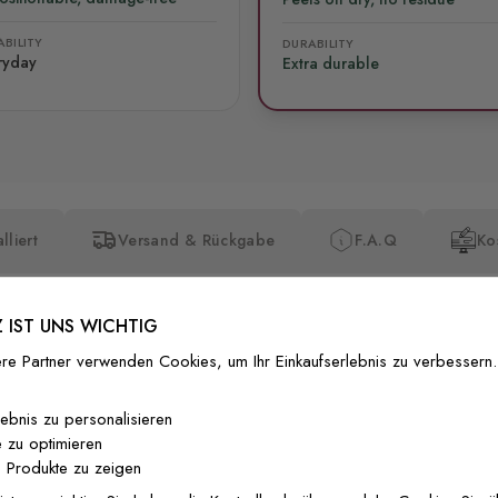
BILITY
DURABILITY
ryday
Extra durable
lliert
Versand & Rückgabe
F.A.Q
Ko
 IST UNS WICHTIG
re Partner verwenden Cookies, um Ihr Einkaufserlebnis zu verbessern.
Premium-Dr
lebnis zu personalisieren
 zu optimieren
Außergewöhnli
 Produkte zu zeigen
Gedruckt mit