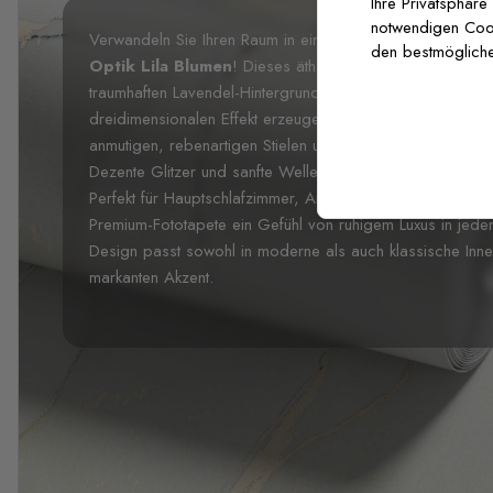
Ihre Privatsphäre
notwendigen Cooki
Verwandeln Sie Ihren Raum in ein bezauberndes Blumenp
den bestmögliche
Optik Lila Blumen
! Dieses ätherische Design zeigt exq
traumhaften Lavendel-Hintergrund zu schweben scheinen
dreidimensionalen Effekt erzeugen. Jede Blüte ist in zarten
anmutigen, rebenartigen Stielen und Blättern, die elega
Dezente Glitzer und sanfte Wellen im Hintergrund schaff
Perfekt für Hauptschlafzimmer, Ankleidezimmer oder bad
Premium-Fototapete ein Gefühl von ruhigem Luxus in jed
Design passt sowohl in moderne als auch klassische Inn
markanten Akzent.