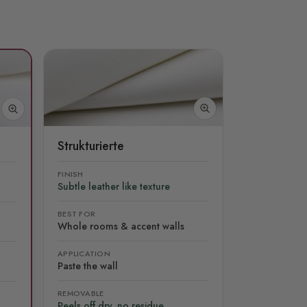
Strukturierte
FINISH
Subtle leather like texture
BEST FOR
Whole rooms & accent walls
APPLICATION
Paste the wall
REMOVABLE
Peels off dry, no residue