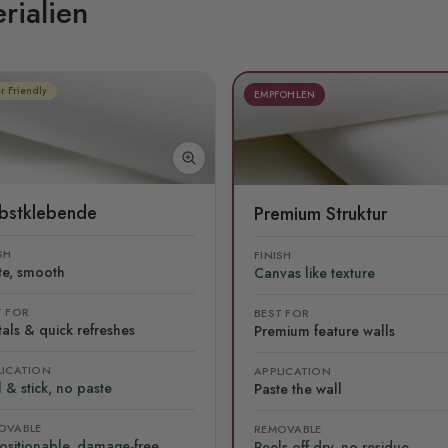
rialien
r Friendly
EMPFOHLEN
lbstklebende
Premium Struktur
SH
FINISH
te, smooth
Canvas like texture
T FOR
BEST FOR
als & quick refreshes
Premium feature walls
LICATION
APPLICATION
 & stick, no paste
Paste the wall
OVABLE
REMOVABLE
ositionable, damage-free
Peels off dry, no residue