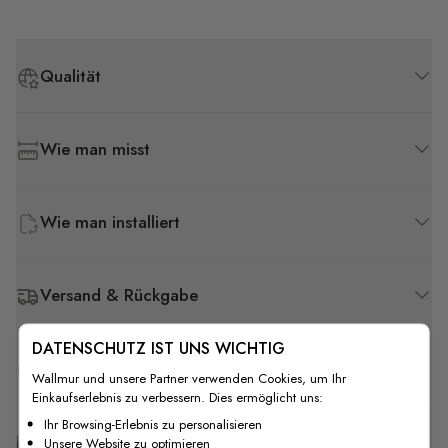
Qualität
Wie man misst
Wie man installiert
Versand & Rückgabe
DATENSCHUTZ IST UNS WICHTIG
F.A.Q
Wallmur und unsere Partner verwenden Cookies, um Ihr
Einkaufserlebnis zu verbessern. Dies ermöglicht uns:
Ihr Browsing-Erlebnis zu personalisieren
Kostenlose Anpassung
Unsere Website zu optimieren