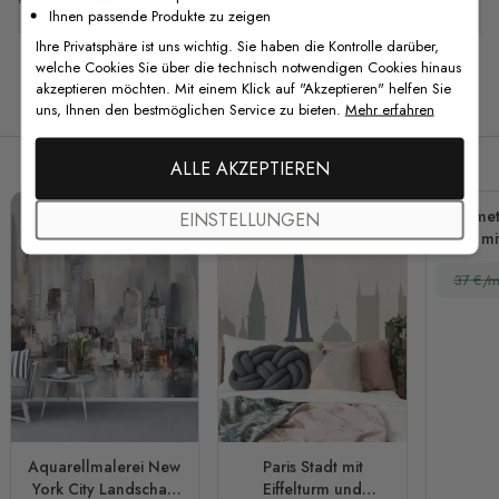
Ihnen passende Produkte zu zeigen
Ihre Privatsphäre ist uns wichtig. Sie haben die Kontrolle darüber,
welche Cookies Sie über die technisch notwendigen Cookies hinaus
akzeptieren möchten. Mit einem Klick auf "Akzeptieren" helfen Sie
Verwandte Produkte
uns, Ihnen den bestmöglichen Service zu bieten.
Mehr erfahren
ALLE AKZEPTIEREN
Geometr
EINSTELLUNGEN
mi
Fo
37 €/m
Aquarellmalerei New
Paris Stadt mit
York City Landschaft
Eiffelturm und