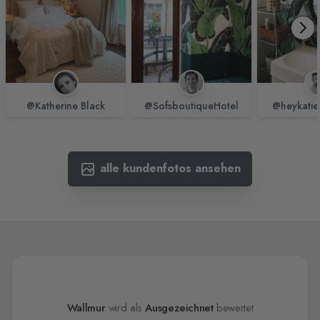
@Katherine Black
@SofsboutiqueHotel
@heykatie
alle kundenfotos ansehen
Wallmur
wird als
Ausgezeichnet
bewertet