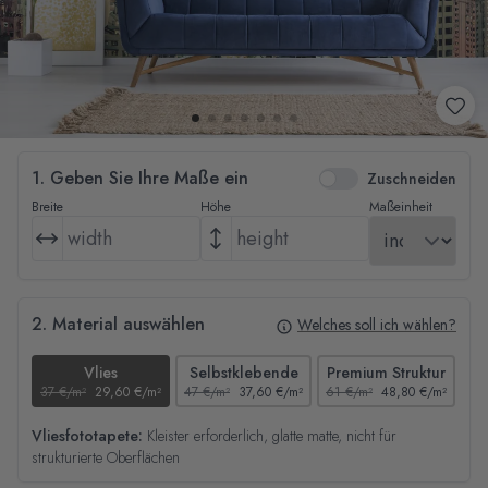
1. Geben Sie Ihre Maße ein
Zuschneiden
Breite
Höhe
Maßeinheit
2. Material auswählen
Welches soll ich wählen?
Vlies
Selbstklebende
Premium Struktur
37 €/m²
29,60 €/m²
47 €/m²
37,60 €/m²
61 €/m²
48,80 €/m²
44
Vliesfototapete:
Kleister erforderlich, glatte matte, nicht für
strukturierte Oberflächen