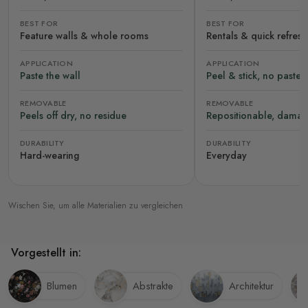
BEST FOR
BEST FOR
Feature walls & whole rooms
Rentals & quick refres
APPLICATION
APPLICATION
Paste the wall
Peel & stick, no paste
REMOVABLE
REMOVABLE
Peels off dry, no residue
Repositionable, damag
DURABILITY
DURABILITY
Hard-wearing
Everyday
Wischen Sie, um alle Materialien zu vergleichen
Vorgestellt in:
Blumen
Abstrakte
Architektur