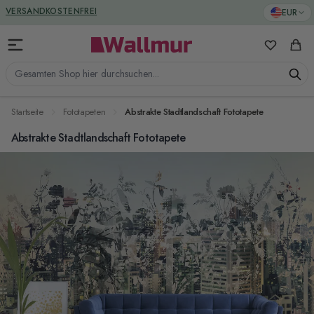
Zum Inhalt springen
GREENGUARD ZERTIFIZIERT
EUR
VERSANDKOSTENFREI
Meine Favo
Ware
Gesamten Shop hier durchsuchen...
Startseite
Fototapeten
Abstrakte Stadtlandschaft Fototapete
Abstrakte Stadtlandschaft Fototapete