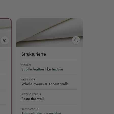
Strukturierte
FINISH
Subtle leather like texture
BEST FOR
Whole rooms & accent walls
APPLICATION
Paste the wall
REMOVABLE
Peels off dry, no residue