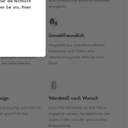
inten für garantierte
eine schnelle und einfache Installation
über die technisch
Innenräumen.
ermöglicht.
en Sie uns, Ihnen
e Materialien
Umweltfreundlich
n werden aus
Hergestellt aus umweltfreundlichen
aterialien gefertigt und
Materialien und Tinten - eine
nglebigkeit sowie eine
verantwortungsvolle Wahl für Ihren
, die jedes Interieur
Raum.
sign
Wandmaß nach Wunsch
t einzigartig und wird mit
Jedes Wandbild kann an Ihre Wand
l speziell für Sie
angepasst werden. Sie bestimmen die
exakte Größe und den gewünschten
Bildausschnitt.