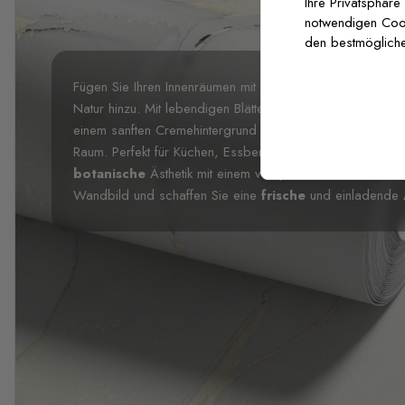
Ihre Privatsphäre
notwendigen Cooki
den bestmögliche
Fügen Sie Ihren Innenräumen mit der
Äste und Blätter 
Natur hinzu. Mit lebendigen Blättern und Zweigen in kräf
einem sanften Cremehintergrund bringt dieses Design eine
Raum. Perfekt für Küchen, Essbereiche oder Kinderzimm
botanische
Ästhetik mit einem verspielten Twist. Erhell
Wandbild und schaffen Sie eine
frische
und einladende 