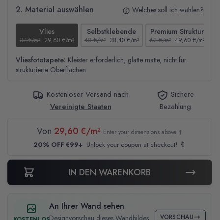
2. Material auswählen
Welches soll ich wählen?
Vlies
Selbstklebende
Premium Struktur
37 €/m²
29,60 €/m²
48 €/m²
38,40 €/m²
62 €/m²
49,60 €/m²
4
Vliesfototapete:
Kleister erforderlich, glatte matte, nicht für
strukturierte Oberflächen
Kostenloser Versand nach
Sichere
Vereinigte Staaten
Bezahlung
Von
29,60 €/m²
Enter your dimensions above ↑
20% OFF €99+
Unlock your coupon at checkout! 🔖
IN DEN WARENKORB
An Ihrer Wand sehen
VORSCHAU
Designvorschau dieses Wandbildes
KOSTENLOS