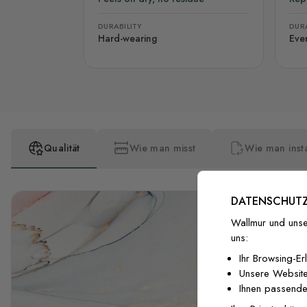
DURABILITY
DURA
Hard-wearing
Eve
Qualität
Wie man misst
Wie man insta
DATENSCHUTZ
Wallmur und unse
uns:
Ihr Browsing-Er
Unsere Website
Ihnen passende