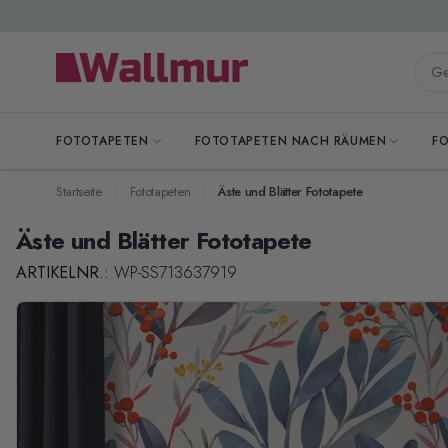
Zum Inhalt springen
Gesa
FOTOTAPETEN
FOTOTAPETEN NACH RÄUMEN
F
Startseite
Fototapeten
Äste und Blätter Fototapete
Äste und Blätter Fototapete
ARTIKELNR.:
WP-SS713637919