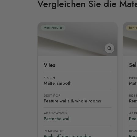
Vergleichen Sie die Mate
Most Popular
Rente
Vlies
Se
FINISH
FINI
Matte, smooth
Mat
BEST FOR
BES
Feature walls & whole rooms
Rent
APPLICATION
APP
Paste the wall
Peel
REMOVABLE
REM
Peels off dry, no residue
Rep