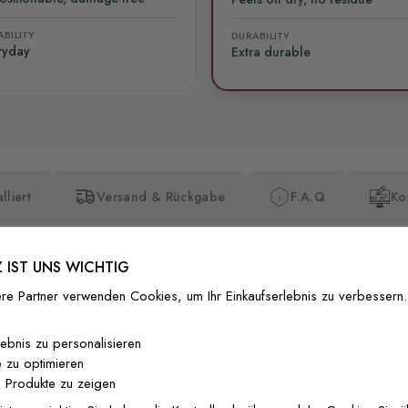
BILITY
DURABILITY
ryday
Extra durable
lliert
Versand & Rückgabe
F.A.Q
Ko
 IST UNS WICHTIG
re Partner verwenden Cookies, um Ihr Einkaufserlebnis zu verbessern.
Premium-Dr
lebnis zu personalisieren
 zu optimieren
Außergewöhnli
 Produkte zu zeigen
Gedruckt mit