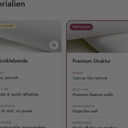
rialien
r Friendly
EMPFOHLEN
lbstklebende
Premium Struktur
SH
FINISH
te, smooth
Canvas like texture
T FOR
BEST FOR
als & quick refreshes
Premium feature walls
LICATION
APPLICATION
 & stick, no paste
Paste the wall
OVABLE
REMOVABLE
ositionable, damage-free
Peels off dry, no residue