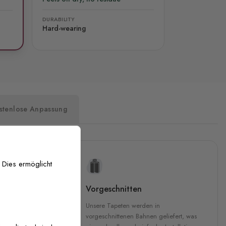
DURABILITY
Hard-wearing
stenlose Anpassung
 Dies ermöglicht
uckqualität
Vorgeschnitten
che Druckqualität.
Unsere Tapeten werden in
 GREENGUARD Gold-
vorgeschnittenen Bahnen geliefert, was