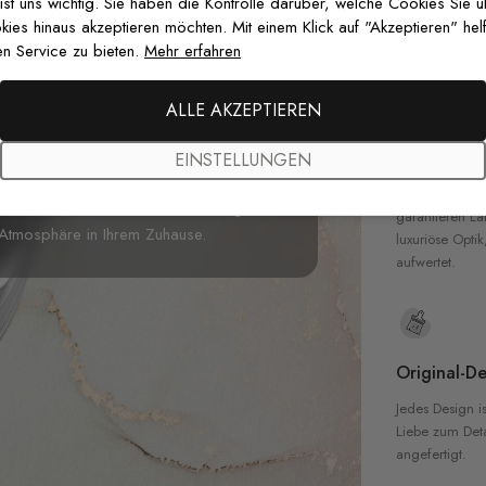
zertifizierten T
 ist uns wichtig. Sie haben die Kontrolle darüber, welche Cookies Sie 
Sicherheit in 
es hinaus akzeptieren möchten. Mit einem Klick auf "Akzeptieren" helf
n Service zu bieten.
Mehr erfahren
Fototapete
einen verspielten Hauch von
ALLE AKZEPTIEREN
tigen Blautönen, Orange und Gelb auf
Hochwertig
 fröhliche und lebhafte Energie in jeden
EINSTELLUNGEN
Unsere Tapete
er kombiniert es mühelos moderne
hochwertigen M
en Sie Ihre Wände mit diesem freudigen
garantieren La
Atmosphäre in Ihrem Zuhause.
luxuriöse Optik
aufwertet.
Original-De
Jedes Design is
Liebe zum Detai
angefertigt.