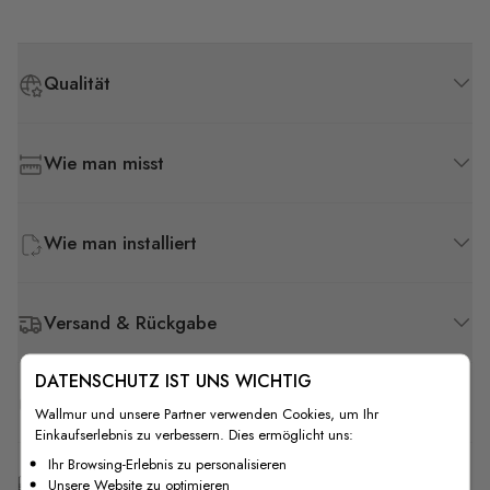
Qualität
Wie man misst
Wie man installiert
Versand & Rückgabe
DATENSCHUTZ IST UNS WICHTIG
F.A.Q
Wallmur und unsere Partner verwenden Cookies, um Ihr
Einkaufserlebnis zu verbessern. Dies ermöglicht uns:
Ihr Browsing-Erlebnis zu personalisieren
Kostenlose Anpassung
Unsere Website zu optimieren