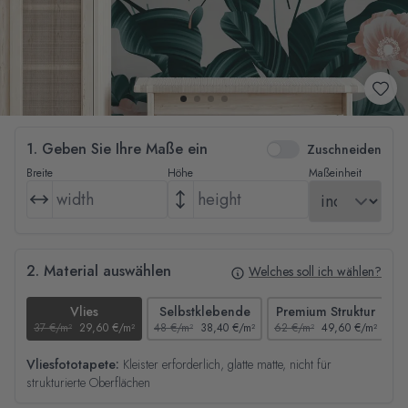
1. Geben Sie Ihre Maße ein
Zuschneiden
Breite
Höhe
Maßeinheit
2. Material auswählen
Welches soll ich wählen?
Vlies
Selbstklebende
Premium Struktur
37 €/m²
29,60 €/m²
48 €/m²
38,40 €/m²
62 €/m²
49,60 €/m²
44
Vliesfototapete:
Kleister erforderlich, glatte matte, nicht für
strukturierte Oberflächen