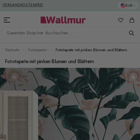
Zum Inhalt springen
GREENGUARD ZERTIFIZIERT
EUR
Meine Favo
Ware
Gesamten Shop hier durchsuchen...
Startseite
Fototapeten
Fototapete mit pinken Blumen und Blättern
Fototapete mit pinken Blumen und Blättern