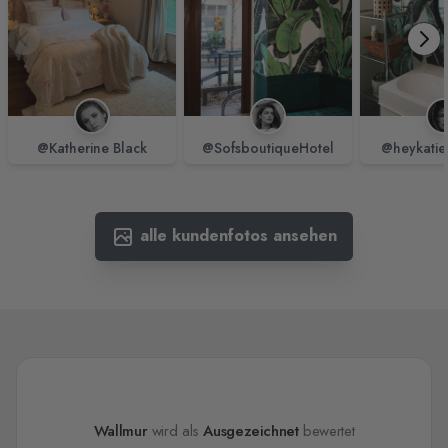
@Katherine Black
@SofsboutiqueHotel
@heykatie
alle kundenfotos ansehen
Wallmur
wird als
Ausgezeichnet
bewertet