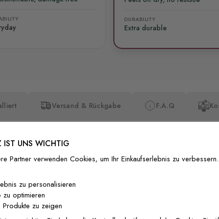
BILITY
DURABILITY
ryday
Extra durable
lliert
Versand & Rückgabe
F.A.Q
Ko
 IST UNS WICHTIG
re Partner verwenden Cookies, um Ihr Einkaufserlebnis zu verbessern.
Premium-Dr
lebnis zu personalisieren
 zu optimieren
Außergewöhnli
 Produkte zu zeigen
Gedruckt mit