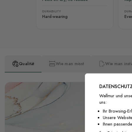
DURABILITY
DURA
Hard-wearing
Eve
Qualität
Wie man misst
Wie man insta
DATENSCHUTZ
Wallmur und unse
uns:
Ihr Browsing-Er
Unsere Website
Ihnen passende