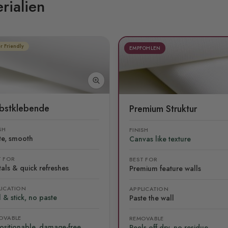
rialien
r Friendly
EMPFOHLEN
lbstklebende
Premium Struktur
SH
FINISH
te, smooth
Canvas like texture
T FOR
BEST FOR
als & quick refreshes
Premium feature walls
LICATION
APPLICATION
 & stick, no paste
Paste the wall
OVABLE
REMOVABLE
ositionable, damage-free
Peels off dry, no residue