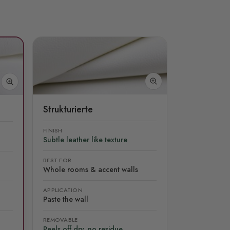
Strukturierte
FINISH
Subtle leather like texture
BEST FOR
Whole rooms & accent walls
APPLICATION
Paste the wall
REMOVABLE
Peels off dry, no residue