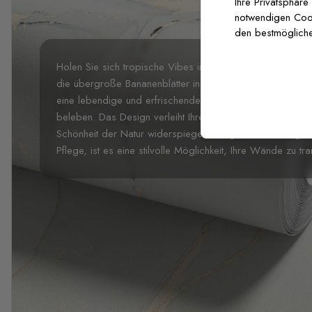
Ihre Privatsphäre
notwendigen Cooki
den bestmögliche
Holen Sie sich tropische Vibes in Ihr Zuhause mit dieser
die übergroße Bananenblätter in
üppigen
Aquarellgrüntön
eine lebendige und erfrischende Atmosphäre, ideal um
beleben. Das Design verleiht Ihrem Raum eine Vitalität u
Schönheit der Natur widerspiegelt. Hergestellt aus langleb
Pflege, ist es eine stilvolle Möglichkeit, Ihre Wände zu tr