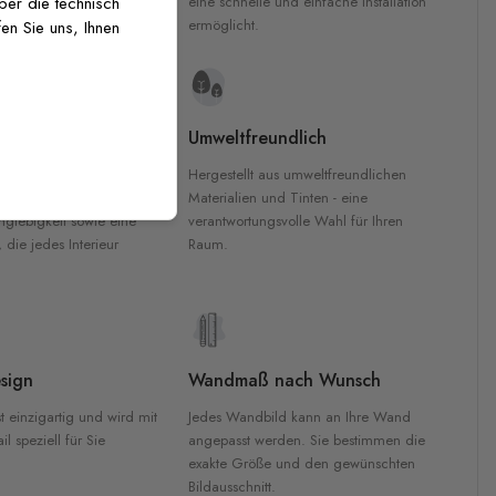
inten für garantierte
eine schnelle und einfache Installation
über die technisch
Innenräumen.
ermöglicht.
en Sie uns, Ihnen
e Materialien
Umweltfreundlich
n werden aus
Hergestellt aus umweltfreundlichen
aterialien gefertigt und
Materialien und Tinten - eine
nglebigkeit sowie eine
verantwortungsvolle Wahl für Ihren
, die jedes Interieur
Raum.
sign
Wandmaß nach Wunsch
t einzigartig und wird mit
Jedes Wandbild kann an Ihre Wand
l speziell für Sie
angepasst werden. Sie bestimmen die
exakte Größe und den gewünschten
Bildausschnitt.