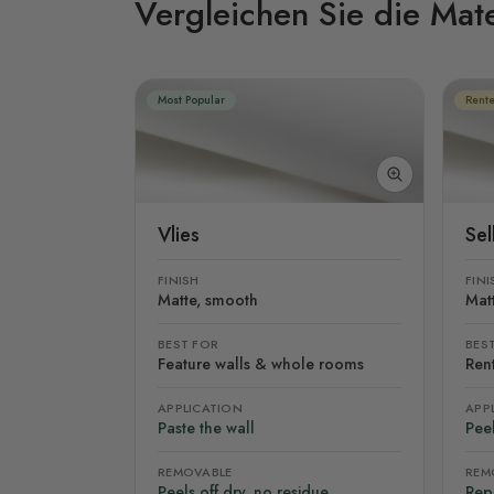
Vergleichen Sie die Mate
Most Popular
Rente
Vlies
Se
FINISH
FINI
Matte, smooth
Mat
BEST FOR
BES
Feature walls & whole rooms
Rent
APPLICATION
APP
Paste the wall
Peel
REMOVABLE
REM
Peels off dry, no residue
Rep