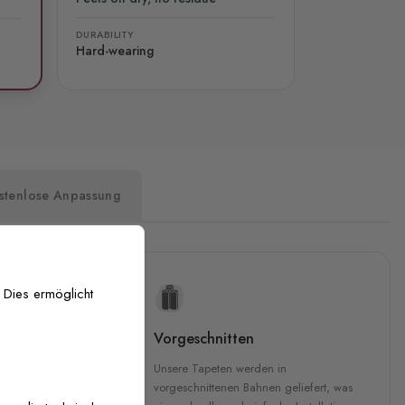
DURABILITY
Hard-wearing
stenlose Anpassung
 Dies ermöglicht
uckqualität
Vorgeschnitten
che Druckqualität.
Unsere Tapeten werden in
 GREENGUARD Gold-
vorgeschnittenen Bahnen geliefert, was