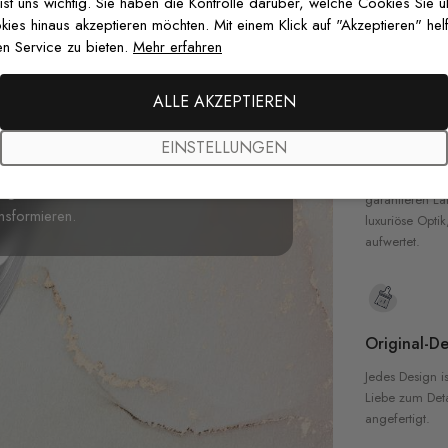
zertifizierten T
 ist uns wichtig. Sie haben die Kontrolle darüber, welche Cookies Sie 
Sicherheit in 
es hinaus akzeptieren möchten. Mit einem Klick auf "Akzeptieren" helf
n Service zu bieten.
Mehr erfahren
Aquarell Bananenblatt Fototapete
,
ALLE AKZEPTIEREN
en darstellt. Das kräftige Laub schafft
Hochwertig
 Wohnzimmer oder Essbereiche zu
EINSTELLUNGEN
Unsere Tapete
nd einen
exotischen
Reiz, der die
hochwertigen M
igem Material für einfache Installation und
garantieren La
ansformieren.
luxuriöse Optik
aufwertet.
Original-De
Jedes Design is
Liebe zum Detai
angefertigt.