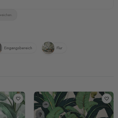
bweichen.
Eingangsbereich
Flur