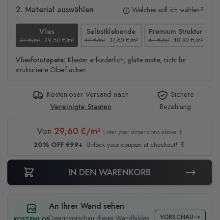
2. Material auswählen
Welches soll ich wählen?
Vlies
Selbstklebende
Premium Struktur
37 €/m²
29,60 €/m²
47 €/m²
37,60 €/m²
61 €/m²
48,80 €/m²
44
Vliesfototapete:
Kleister erforderlich, glatte matte, nicht für
strukturierte Oberflächen
Kostenloser Versand nach
Sichere
Vereinigte Staaten
Bezahlung
Von
29,60 €/m²
Enter your dimensions above ↑
20% OFF €99+
Unlock your coupon at checkout! 🔖
IN DEN WARENKORB
An Ihrer Wand sehen
VORSCHAU
Designvorschau dieses Wandbildes
KOSTENLOS