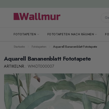
Zum Inhalt springen
Gesa
FOTOTAPETEN
FOTOTAPETEN NACH RÄUMEN
F
Startseite
Fototapeten
Aquarell Bananenblatt Fototapete
Aquarell Bananenblatt Fototapete
ARTIKELNR.:
WM-DT000007