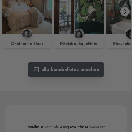
@Katherine Black
@SofsboutiqueHotel
@heykatie
alle kundenfotos ansehen
Wallmur
wird als
Ausgezeichnet
bewertet