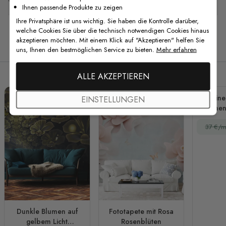
Ihnen passende Produkte zu zeigen
Ihre Privatsphäre ist uns wichtig. Sie haben die Kontrolle darüber,
welche Cookies Sie über die technisch notwendigen Cookies hinaus
akzeptieren möchten. Mit einem Klick auf "Akzeptieren" helfen Sie
Verwandte Produkte
uns, Ihnen den bestmöglichen Service zu bieten.
Mehr erfahren
ALLE AKZEPTIEREN
Kleine
EINSTELLUNGEN
Blumen
Hi
37 €/m
Fo
Dunkle Blumen auf
Fototapete mit Rosa
gelbem Licht
Rosenblüten