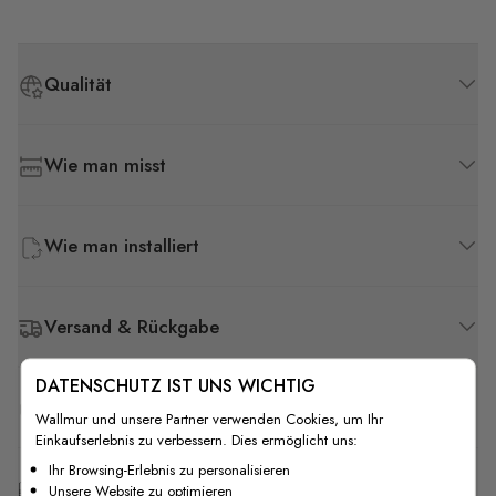
Qualität
Wie man misst
Wie man installiert
Versand & Rückgabe
DATENSCHUTZ IST UNS WICHTIG
F.A.Q
Wallmur und unsere Partner verwenden Cookies, um Ihr
Einkaufserlebnis zu verbessern. Dies ermöglicht uns:
Ihr Browsing-Erlebnis zu personalisieren
Kostenlose Anpassung
Unsere Website zu optimieren