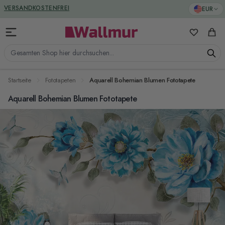
Zum Inhalt springen
GREENGUARD ZERTIFIZIERT
EUR
VERSANDKOSTENFREI
Meine Favo
Ware
Gesamten Shop hier durchsuchen...
Startseite
Fototapeten
Aquarell Bohemian Blumen Fototapete
Aquarell Bohemian Blumen Fototapete