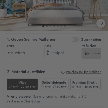
1. Geben Sie Ihre Maße ein
Zuschneiden
Breite
Höhe
Maßeinheit
2. Material auswählen
Welches soll ich wählen?
Vlies
Selbstklebende
Premium Struktur
37 €/m²
29,60 €/m²
47 €/m²
37,60 €/m²
61 €/m²
48,80 €/m²
44
Vliesfototapete:
Kleister erforderlich, glatte matte, nicht für
strukturierte Oberflächen